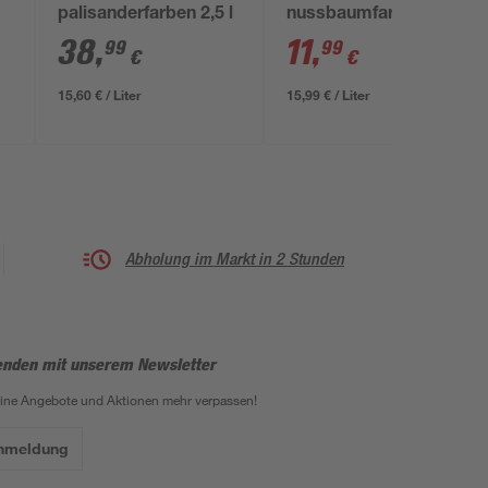
palisanderfarben 2,5 l
nussbaumfarben 750
ml
38
,
11
,
99
99
€
€
15,60 € / Liter
15,99 € / Liter
Abholung im Markt in 2 Stunden
enden mit unserem Newsletter
eine Angebote und Aktionen mehr verpassen!
Anmeldung