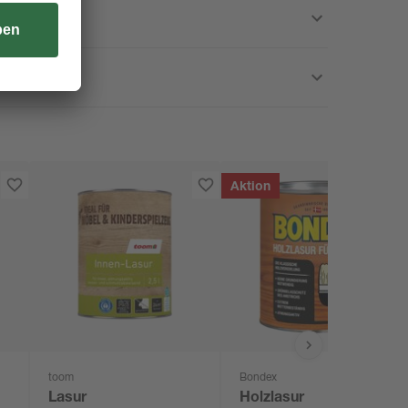
Aktion
toom
Bondex
ß
Lasur
Holzlasur