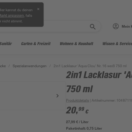
✕
ier kannst du deinen
, falls
Markt anpassen
r nicht stimmt.
Mein 
Sanitär
Garten & Freizeit
Wohnen & Haushalt
Wissen & Servic
acke
/
Spezialanwendungen
/
2in1 Lacklasur 'Aqua Clou' Nr. 16 weiß 750 ml
2in1 Lacklasur 'A
750 ml
Produktdetails
| Artikelnummer
:
1048711
20
,
99
€
27,99 € / Liter
Paketinhalt:
0,75 Liter