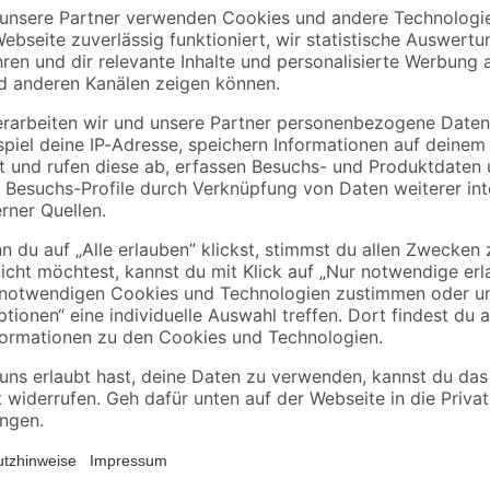
Neben einem ansprechenden Finish 
weitere Funktionen. Fehlt dir das 
Clou' von Clou das Richtige für d
einen Anstrich in einem schlichten
rfägigen Anstrich
einem Farbauftrag für eine Fläche
Weitere wichtige Hinweise zu dein
https://toom.de/b/eigenmarke/farb
 Reaktionsmasse aus 5-Chlor-2-methyl-2H-isothiazol-3-on und 2-Methyl-