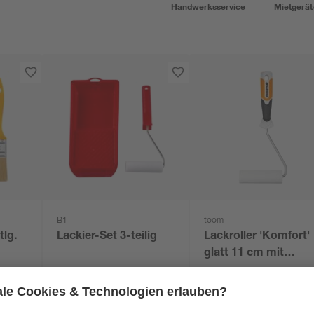
Handwerksservice
Mietgerät
B1
toom
tlg.
Lackier-Set 3-teilig
Lackroller 'Komfort'
glatt 11 cm mit
kurzem Bügel
4
,
4
,
59
99
€
€