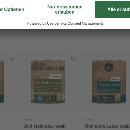
toom
toom
2in1 Holzlasur weiß
Finnische Lasur wei