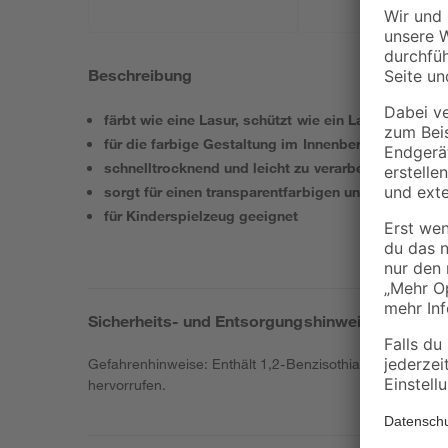
Beschreibung
färbt wie eine Lasur, schützt wie ein Lack
für die farbige Gestaltung im Innenbereich
schnelltrocknend und leicht zu verarbeiten
sorgt für einen transparentfarbigen und strapazieh
für Kinderspielzeug geeignet
Sicherheits- und Entsorgungshinweise
Gefahrenhinweise: Enthält 1,2-Benzisothiazol-3(2H)-on,
hervorrufen.