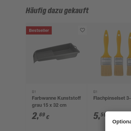
Häufig dazu gekauft
Bestseller
B1
B1
Farbwanne Kunststoff
Flachpinselset 3-
grau 15 x 32 cm
2
,
5
,
69
59
€
€