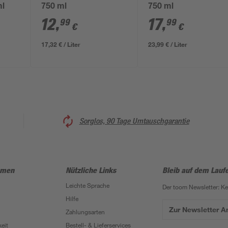
ml
750 ml
750 ml
12
,
17
,
99
99
€
€
17,32 € / Liter
23,99 € / Liter
Sorglos, 90 Tage Umtauschgarantie
hmen
Nützliche Links
Bleib auf dem Lauf
Leichte Sprache
Der toom Newsletter: K
Hilfe
Zur Newsletter 
Zahlungsarten
eit
Bestell- & Lieferservices