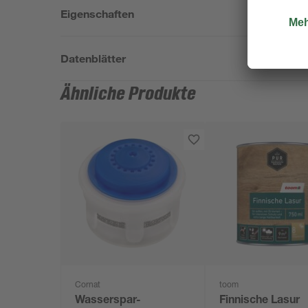
Eigenschaften
Datenblätter
Ähnliche Produkte
Cornat
toom
Wasserspar-
Finnische Lasur