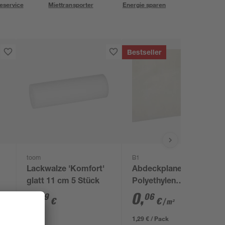
eservice
Miettransporter
Energie sparen
Bestseller
toom
B1
Lackwalze 'Komfort'
Abdeckplane
glatt 11 cm 5 Stück
Polyethylen
transparent 4 x 5 m
6
,
0
,
39
06
€
€
/ m²
1,29 € / Pack