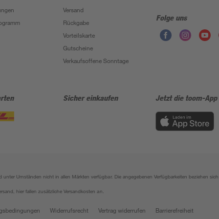
ungen
Versand
Folge uns
Programm
Rückgabe
Vorteilskarte
Gutscheine
Verkaufsoffene Sonntage
rten
Sicher einkaufen
Jetzt die toom-App
sind unter Umständen nicht in allen Märkten verfügbar. Die angegebenen Verfügbarkeiten beziehen s
ersand, hier fallen zusätzliche Versandkosten an.
gsbedingungen
Widerrufsrecht
Vertrag widerrufen
Barrierefreiheit