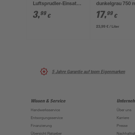
Luftsprudler-Einsatz E
dunkelgrau 750 
M22/M24 x 1, 2 Stück
3
,
17
,
99
99
€
€
23,99 € / Liter
5 Jahre Garantie auf toom Eigenmarken
Wissen & Service
Unterne
Handwerksservice
Über uns
Entsorgungsservice
Karriere
Finanzierung
Presse
Übersicht Ratgeber
Nachhaltigk