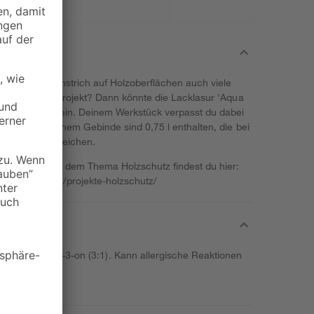
erfüllt ein Anstrich auf Holzoberflächen auch viele
noch für dein Projekt? Dann könnte die Lacklasur 'Aqua
ein Vorhaben sein. Deinem Werkstück verpasst du dabei
 Farbton. In einem Gebinde sind 0,75 l enthalten, die bei
 von 9 m² ausreichen.
em Projekt mit dem Thema Holzschutz findest du hier:
en/holzschutz/projekte-holzschutz/
2H-isothiazol-3-on (3:1). Kann allergische Reaktionen