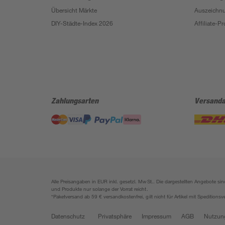
Übersicht Märkte
Auszeichn
DIY-Städte-Index 2026
Affiliate-
Zahlungsarten
Versanda
Alle Preisangaben in EUR inkl. gesetzl. MwSt.. Die dargestellten Angebote 
und Produkte nur solange der Vorrat reicht.
*Paketversand ab 59 € versandkostenfrei, gilt nicht für Artikel mit Speditionsv
Datenschutz
Privatsphäre
Impressum
AGB
Nutzun