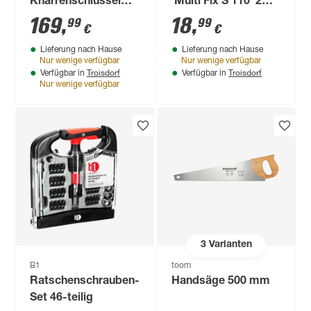
Knarrenschlüssel
'Multi Fix S 110' 2
1/2" Speed 8100 SC
Stück
169
,
18
,
99
99
€
€
6 SB
Lieferung nach Hause
Lieferung nach Hause
Nur wenige verfügbar
Nur wenige verfügbar
Troisdorf
Troisdorf
Verfügbar in
Verfügbar in
Nur wenige verfügbar
3
Varianten
B1
toom
Ratschenschrauben-
Handsäge 500 mm
Set 46-teilig