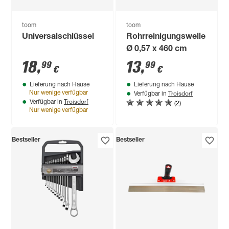
toom
toom
Universalschlüssel
Rohrreinigungswelle
Ø 0,57 x 460 cm
18
,
13
,
99
99
€
€
Lieferung nach Hause
Lieferung nach Hause
Troisdorf
Nur wenige verfügbar
Verfügbar in
Troisdorf
(2)
Verfügbar in
Nur wenige verfügbar
Bestseller
Bestseller