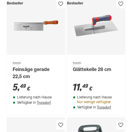
Bestseller
Bestseller
toom
toom
Feinsäge gerade
Glättekelle 28 cm
22,5 cm
5
,
11
,
49
49
€
€
Lieferung nach Hause
Lieferung nach Hause
Troisdorf
Nur wenige verfügbar
Verfügbar in
Troisdorf
Verfügbar in