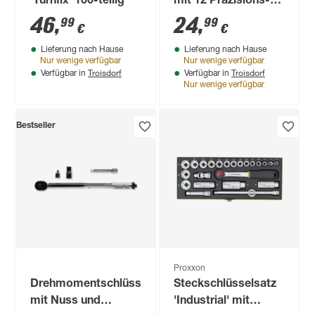
'Turnfix' 100-teilig
mit 12 Präzisions-
Schraubendreher,
46
,
24
,
99
99
€
€
27-teilig
Lieferung nach Hause
Lieferung nach Hause
Nur wenige verfügbar
Nur wenige verfügbar
Troisdorf
Troisdorf
Verfügbar in
Verfügbar in
Nur wenige verfügbar
Bestseller
Proxxon
Drehmomentschlüssel
Steckschlüsselsatz
mit Nuss und
'Industrial' mit