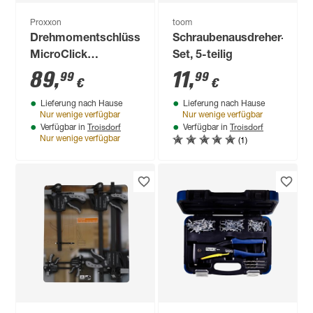
Proxxon
toom
Drehmomentschlüssel
Schraubenausdreher-
MicroClick
Set, 5-teilig
'Industrial' MC 200
89
,
11
,
99
99
€
€
Stahl 40 - 200 Nm
Lieferung nach Hause
Lieferung nach Hause
1/2"
Nur wenige verfügbar
Nur wenige verfügbar
Troisdorf
Troisdorf
Verfügbar in
Verfügbar in
(1)
Nur wenige verfügbar