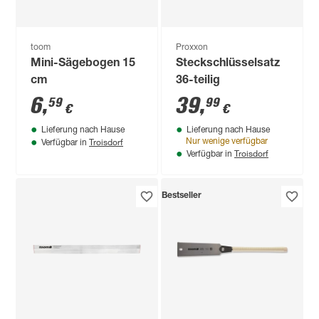
toom
Proxxon
Mini-Sägebogen 15
Steckschlüsselsatz
cm
36-teilig
6
,
39
,
59
99
€
€
Lieferung nach Hause
Lieferung nach Hause
Troisdorf
Nur wenige verfügbar
Verfügbar in
Troisdorf
Verfügbar in
Bestseller