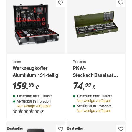
toom
Proxxon
Werkzeugkoffer
PKW-
Aluminium 131-teilig
Steckschlüsselsatz
'Industrial' mit
159
,
74
,
99
99
€
€
Ratschenschlüssel
Lieferung nach Hause
Lieferung nach Hause
1/4" x 1/2" 27-teilig
Troisdorf
Nur wenige verfügbar
Verfügbar in
Troisdorf
Nur wenige verfügbar
Verfügbar in
(2)
Nur wenige verfügbar
Bestseller
Bestseller