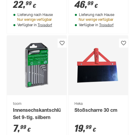
Adapter 1/2"
Ratschenschlüssel
22
,
46
,
99
99
€
€
3/8" 24-teilig
Lieferung nach Hause
Lieferung nach Hause
Nur wenige verfügbar
Nur wenige verfügbar
Troisdorf
Troisdorf
Verfügbar in
Verfügbar in
toom
Heka
Innensechskantschlüssel-
Stoßscharre 30 cm
Set 9-tlg. silbern
7
,
19
,
99
99
€
€