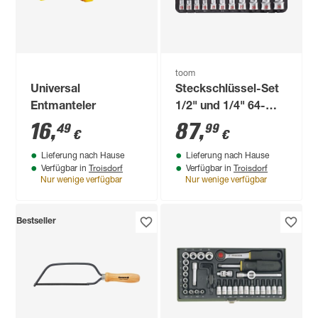
toom
Universal
Steckschlüssel-Set
Entmanteler
1/2" und 1/4" 64-
teilig
16
,
87
,
49
99
€
€
Lieferung nach Hause
Lieferung nach Hause
Troisdorf
Troisdorf
Verfügbar in
Verfügbar in
Nur wenige verfügbar
Nur wenige verfügbar
Bestseller