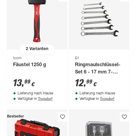
2
Varianten
toom
B1
Fäustel 1250 g
Ringmaulschlüssel-
Set 6 - 17 mm 7-
teilig
13
,
12
,
99
99
€
€
Lieferung nach Hause
Lieferung nach Hause
Troisdorf
Troisdorf
Verfügbar in
Verfügbar in
Bestseller