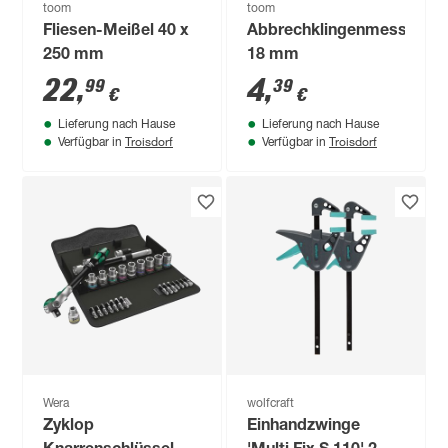
toom
toom
Fliesen-Meißel 40 x
Abbrechklingenmesser
250 mm
18 mm
22
,
4
,
99
39
€
€
Lieferung nach Hause
Lieferung nach Hause
Troisdorf
Troisdorf
Verfügbar in
Verfügbar in
Wera
wolfcraft
Zyklop
Einhandzwinge