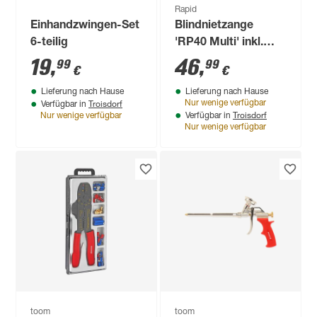
Rapid
Einhandzwingen-Set
Blindnietzange
6-teilig
'RP40 Multi' inkl.
Koffer, für Nieten mit
19
,
46
,
99
99
€
€
Ø 3,2 - 4,8 mm
Lieferung nach Hause
Lieferung nach Hause
Troisdorf
Nur wenige verfügbar
Verfügbar in
Troisdorf
Nur wenige verfügbar
Verfügbar in
Nur wenige verfügbar
toom
toom