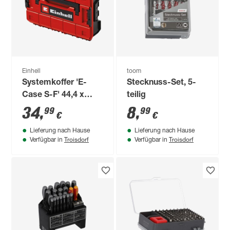
Einhell
toom
Systemkoffer 'E-
Stecknuss-Set, 5-
Case S-F' 44,4 x
teilig
32,98 x 13,1 cm
34
,
8
,
99
99
€
€
Lieferung nach Hause
Lieferung nach Hause
Troisdorf
Troisdorf
Verfügbar in
Verfügbar in