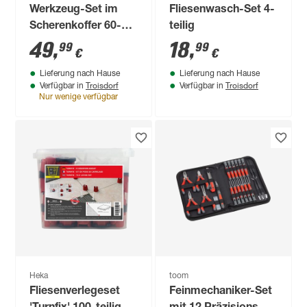
Werkzeug-Set im
Fliesenwasch-Set 4-
Scherenkoffer 60-
teilig
teilig
49
,
18
,
99
99
€
€
Lieferung nach Hause
Lieferung nach Hause
Troisdorf
Troisdorf
Verfügbar in
Verfügbar in
Nur wenige verfügbar
Heka
toom
Fliesenverlegeset
Feinmechaniker-Set