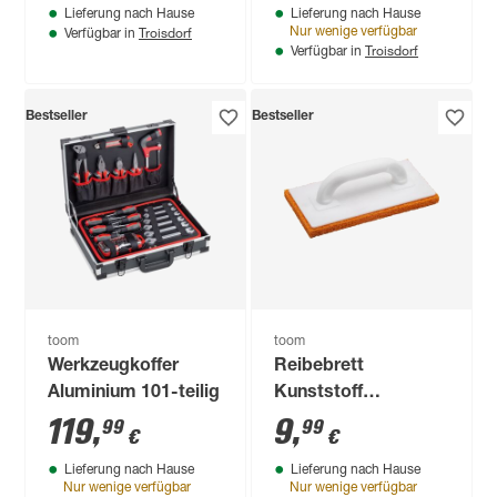
Lieferung nach Hause
Lieferung nach Hause
Troisdorf
Nur wenige verfügbar
Verfügbar in
Troisdorf
Verfügbar in
Bestseller
Bestseller
toom
toom
Werkzeugkoffer
Reibebrett
Aluminium 101-teilig
Kunststoff
Schwammgummi-
119
,
9
,
99
99
€
€
Belag 280 x 140 mm
Lieferung nach Hause
Lieferung nach Hause
Nur wenige verfügbar
Nur wenige verfügbar