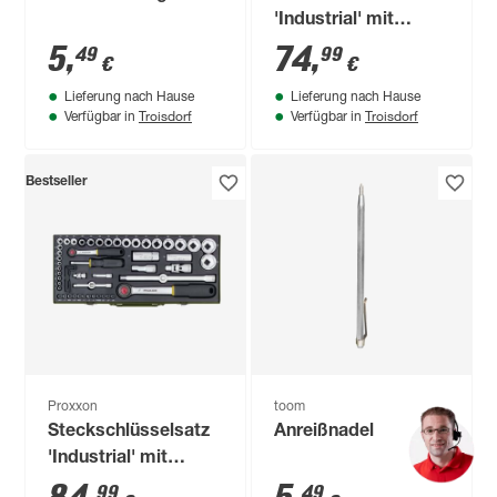
'Industrial' mit
Ratschenschlüssel
5
,
74
,
49
99
€
€
1/2" 29-teilig
Lieferung nach Hause
Lieferung nach Hause
Troisdorf
Troisdorf
Verfügbar in
Verfügbar in
Bestseller
Proxxon
toom
Steckschlüsselsatz
Anreißnadel
'Industrial' mit
Ratschenschlüssel
99
49