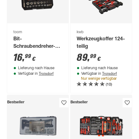
toom
kwb
Bit-
Werkzeugkoffer 124-
Schraubendreher-
teilig
Set 1/4" 89-teilig
16
,
89
,
99
99
€
€
Lieferung nach Hause
Lieferung nach Hause
Troisdorf
Troisdorf
Verfügbar in
Verfügbar in
Nur wenige verfügbar
(10)
Bestseller
Bestseller