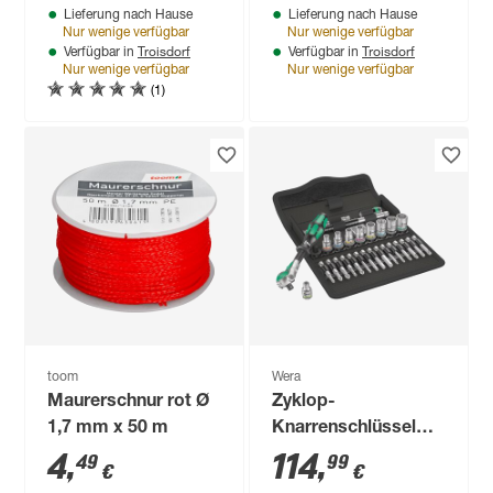
Lieferung nach Hause
Lieferung nach Hause
Nur wenige verfügbar
Nur wenige verfügbar
Troisdorf
Troisdorf
Verfügbar in
Verfügbar in
Nur wenige verfügbar
Nur wenige verfügbar
(1)
toom
Wera
Maurerschnur rot Ø
Zyklop-
1,7 mm x 50 m
Knarrenschlüssel
1/4" Speed 8100 SA
4
,
114
,
49
99
€
€
6 SB 28-teilig