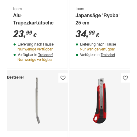
toom
toom
Alu-
Japansäge 'Ryoba'
Trapezkartätsche
25 cm
23
,
34
,
99
99
€
€
Lieferung nach Hause
Lieferung nach Hause
Nur wenige verfügbar
Nur wenige verfügbar
Troisdorf
Troisdorf
Verfügbar in
Verfügbar in
Nur wenige verfügbar
Bestseller