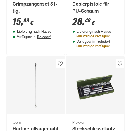
Crimpzangenset 51-
Dosierpistole für
tlg.
PU-Schaum
15
,
28
,
99
49
€
€
Lieferung nach Hause
Lieferung nach Hause
Troisdorf
Nur wenige verfügbar
Verfügbar in
Troisdorf
Verfügbar in
Nur wenige verfügbar
toom
Proxxon
Hartmetallsägedraht
Steckschlüsselsatz