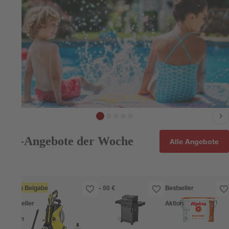
Hol dir Urlaub in deinen Garten
Top-Angebote der Woche
Alle Angebote
Alles für Abkühlung & Outdoor-Spaß im Sommer
Gratis Beigabe
- 50 €
Bestseller
Bestseller
Aktion
Aktion