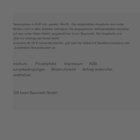
Alle Preisangaben in EUR inkl. gesetzl. MwSt.. Die dargestellten Angebote sind unter
Umständen nicht in allen Märkten verfügbar. Die angegebenen Verfügbarkeiten beziehen
sich auf den unter "Mein Markt" ausgewählten toom Baumarkt. Alle Angebote und
Produkte nur solange der Vorrat reicht.
*Paketversand ab 59 € versandkostenfrei, gilt nicht für Artikel mit Speditionsversand, hier
fallen zusätzliche Versandkosten an.
Datenschutz
Privatsphäre
Impressum
AGB
Nutzungsbedingungen
Widerrufsrecht
Vertrag widerrufen
Barrierefreiheit
© 2026 toom Baumarkt GmbH