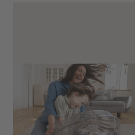
Deine Auszeit beginnt im eigenen
Garten
Ob Wellnessmoment oder Badespaß – entdecke deine
Sommeroase