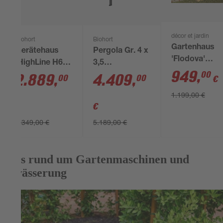
décor et jardin
Biohort
Biohort
Gartenhaus
Gerätehaus
Pergola Gr. 4 x
'Flodova'
'HighLine H6'
3,5
naturbelasse
949
,
00
315 x 315 cm
dunkelgrau-
2.889
,
4.409
,
00
00
€
317 x 232 x
dunkelgrau-
metallic 404,5
1.199,00 €
233 cm
metallic mit
x 367,5 cm
€
€
Doppeltür
3.349,00 €
5.189,00 €
Alles rund um Gartenmaschinen und
Bewässerung