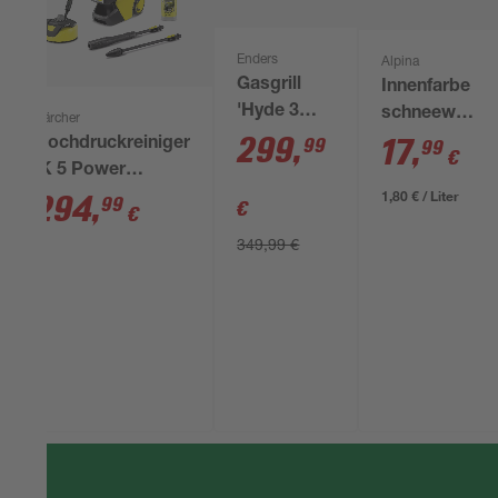
Enders
Alpina
Gasgrill
Innenfarbe
'Hyde 3
schneeweiß
Kärcher
SIKR
299
,
matt 10 l
17
,
99
Hochdruckreiniger
99
€
Turbo'
'K 5 Power
schwarz
1,80 € / Liter
Control Flex
294
,
99
€
€
126 x 117 x
Home'
349,99 €
56 cm