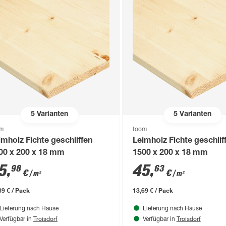
5
Varianten
5
Varianten
om
toom
imholz Fichte geschliffen
Leimholz Fichte geschlif
00 x 200 x 18 mm
1500 x 200 x 18 mm
5
,
45
,
98
63
€
€
/ m²
/ m²
39 € / Pack
13,69 € / Pack
Lieferung nach Hause
Lieferung nach Hause
Troisdorf
Troisdorf
Verfügbar in
Verfügbar in