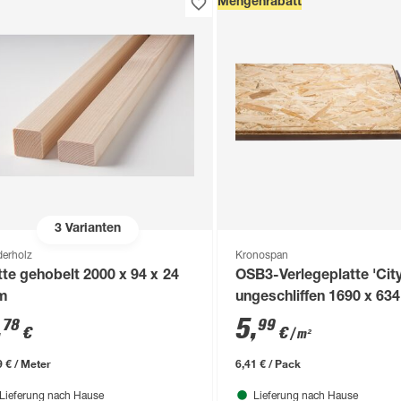
Mengenrabatt
3
Varianten
derholz
Kronospan
tte gehobelt 2000 x 94 x 24
OSB3-Verlegeplatte 'Cit
m
ungeschliffen 1690 x 634
mm
,
5
,
78
99
€
€
/ m²
9 € / Meter
6,41 € / Pack
Lieferung nach Hause
Lieferung nach Hause