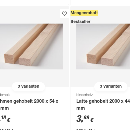
Mengenrabatt
Bestseller
3
Varianten
3
Varianten
derholz
binderholz
hmen gehobelt 2000 x 54 x
Latte gehobelt 2000 x 44
 mm
mm
,
3
,
18
98
€
€