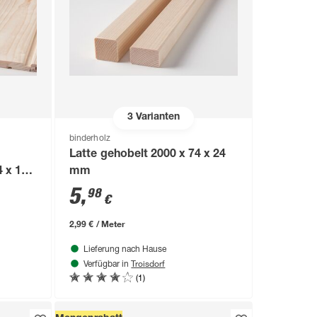
3
Varianten
binderholz
Latte gehobelt 2000 x 74 x 24
4 x 121
mm
5
,
98
€
2,99 € / Meter
Lieferung nach Hause
Troisdorf
Verfügbar in
(1)