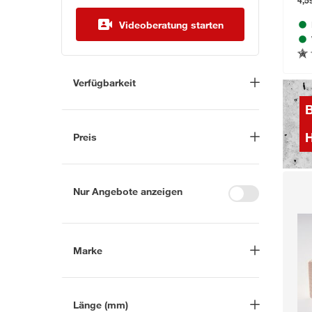
4,5
Videoberatung starten
Verfügbarkeit
Lieferung nach Hause
(319)
B
In Troisdorf verfügbar
(1229)
Preis
H
Auf Wunsch in Troisdorf
bestellbar
(760)
-
€
Anderen Markt auswählen
Nur Angebote anzeigen
Marke
Nach
Länge (mm)
Marke suchen