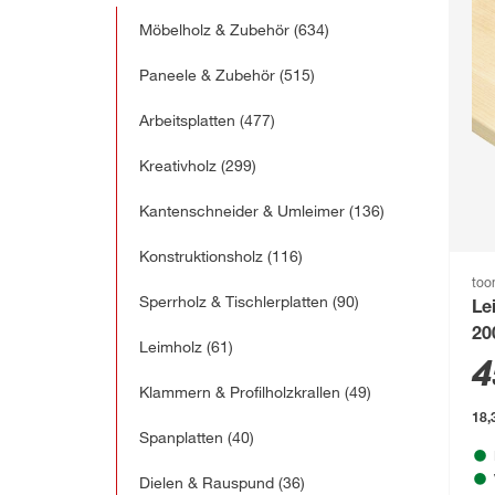
Möbelholz & Zubehör
(634)
Paneele & Zubehör
(515)
Arbeitsplatten
(477)
Kreativholz
(299)
Kantenschneider & Umleimer
(136)
Konstruktionsholz
(116)
to
Sperrholz & Tischlerplatten
(90)
Le
20
Leimholz
(61)
4
Klammern & Profilholzkrallen
(49)
18,
Spanplatten
(40)
Dielen & Rauspund
(36)