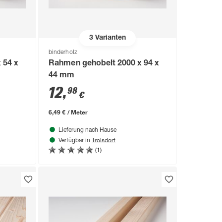
3
Varianten
binderholz
 54 x
Rahmen gehobelt 2000 x 94 x
44 mm
12
,
98
€
6,49 € / Meter
Lieferung nach Hause
Troisdorf
Verfügbar in
(1)