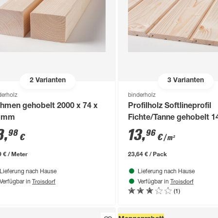
2
Varianten
3
Varianten
derholz
binderholz
hmen gehobelt 2000 x 74 x
Profilholz Softlineprofil
 mm
Fichte/Tanne gehobelt 1
x 2000 mm B-Sortierung
8
,
13
,
98
96
€
€
/ m²
9 € / Meter
23,64 € / Pack
Lieferung nach Hause
Lieferung nach Hause
Troisdorf
Troisdorf
Verfügbar in
Verfügbar in
(1)