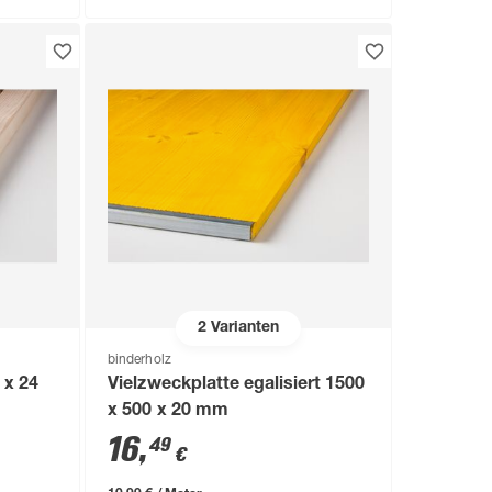
2
Varianten
binderholz
 x 24
Vielzweckplatte egalisiert 1500
x 500 x 20 mm
16
,
49
€