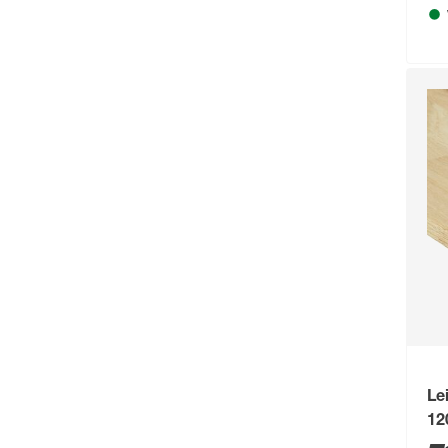
Rettenmeier Outdoor Wood
(2)
Ryobi
(2)
Siro
(312)
Staba
(20)
toom
(33)
urban living Wood by
rettenmeier
(8)
Wagner
(70)
Zipper
(1)
Le
12