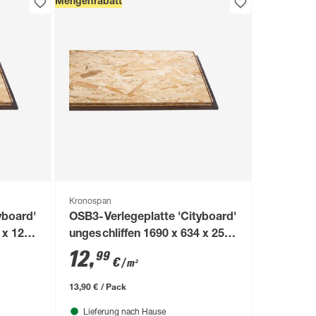
Mengenrabatt
Kronospan
yboard'
OSB3-Verlegeplatte 'Cityboard'
 x 12
ungeschliffen 1690 x 634 x 25
mm
12
,
99
€
/ m²
13,90 € / Pack
Lieferung nach Hause