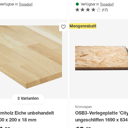
Troisdorf
Troisdorf
Verfügbar in
Verfügbar in
(17)
Mengenrabatt
3
Varianten
Kronospan
imholz Eiche unbehandelt
OSB3-Verlegeplatte 'Cit
00 x 200 x 18 mm
ungeschliffen 1690 x 634
mm