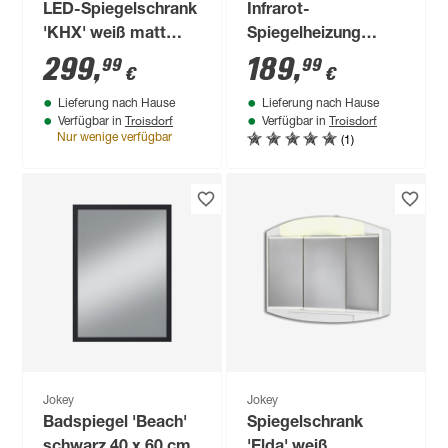
LED-Spiegelschrank
Infrarot-
'KHX' weiß matt
Spiegelheizung
80,4 x 74 x 14,2 cm
silbern 300 W
299
,
189
,
99
99
€
€
Lieferung nach Hause
Lieferung nach Hause
Troisdorf
Troisdorf
Verfügbar in
Verfügbar in
(1)
Nur wenige verfügbar
Jokey
Jokey
Badspiegel 'Beach'
Spiegelschrank
schwarz 40 x 60 cm
'Elda' weiß