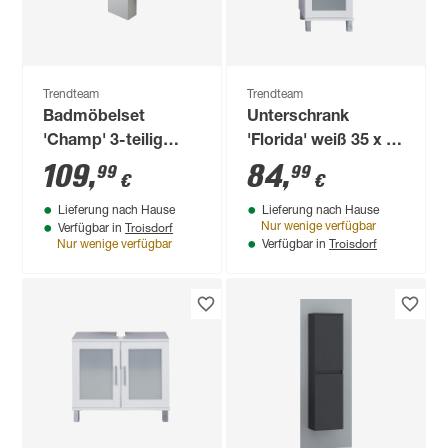
Trendteam
Trendteam
Badmöbelset
Unterschrank
'Champ' 3-teilig
'Florida' weiß 35 x 89
weiß
x 33 cm
109
,
84
,
99
99
€
€
Lieferung nach Hause
Lieferung nach Hause
Troisdorf
Nur wenige verfügbar
Verfügbar in
Troisdorf
Nur wenige verfügbar
Verfügbar in