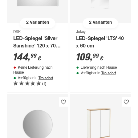
2
Varianten
2
Varianten
DSK
Jokey
LED-Spiegel 'Silver
LED-Spiegel 'LTS' 40
Sunshine' 120 x 70
x 60 cm
cm
144
,
109
,
99
99
€
€
Keine Lieferung nach
Lieferung nach Hause
Troisdorf
Hause
Verfügbar in
Troisdorf
Verfügbar in
(1)