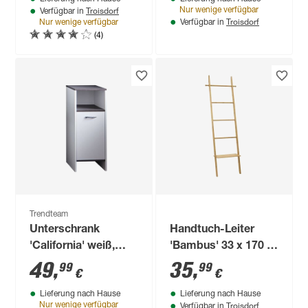
Troisdorf
Nur wenige verfügbar
Verfügbar in
Troisdorf
Nur wenige verfügbar
Verfügbar in
(4)
Trendteam
Unterschrank
Handtuch-Leiter
'California' weiß,
'Bambus' 33 x 170 x
silbern 32 x 82 x 28
43 cm
49
,
35
,
99
99
€
€
cm
Lieferung nach Hause
Lieferung nach Hause
Troisdorf
Nur wenige verfügbar
Verfügbar in