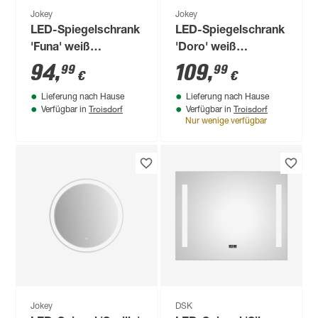
Jokey
Jokey
LED-Spiegelschrank
LED-Spiegelschrank
'Funa' weiß
'Doro' weiß
Hochglanz 68 x 60 x
Hochglanz 67,4 x 60
94
,
109
,
99
99
€
€
22 cm
x 22 cm
Lieferung nach Hause
Lieferung nach Hause
Troisdorf
Troisdorf
Verfügbar in
Verfügbar in
Nur wenige verfügbar
Jokey
DSK