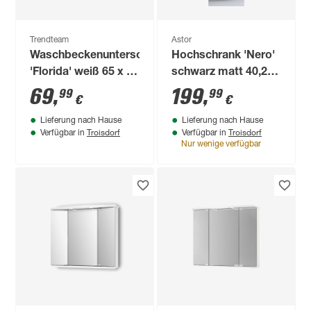
Trendteam
Astor
Waschbeckenunterschrank
Hochschrank 'Nero'
'Florida' weiß 65 x 56
schwarz matt 40,2 x
x 33 cm
148,6 x 22 cm
69
,
199
,
99
99
€
€
Lieferung nach Hause
Lieferung nach Hause
Troisdorf
Troisdorf
Verfügbar in
Verfügbar in
Nur wenige verfügbar