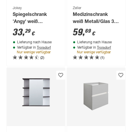
Jokey
Zeller
Spiegelschrank
Medizinschrank
'Angy' weiß
weiß Metall/Glas 30
Hochglanz 59 x 50 x
x 60 x 12 cm
33
,
59
,
29
69
€
€
15 cm
Lieferung nach Hause
Lieferung nach Hause
Troisdorf
Troisdorf
Verfügbar in
Verfügbar in
Nur wenige verfügbar
Nur wenige verfügbar
(2)
(1)