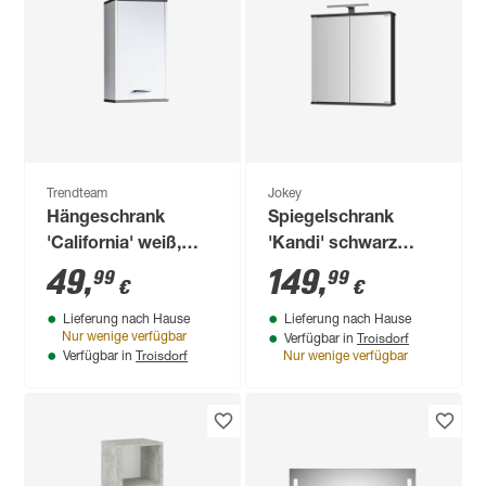
Trendteam
Jokey
Hängeschrank
Spiegelschrank
'California' weiß,
'Kandi' schwarz
silbern 32 x 60 x 21
Hochglanz 60 x 70,2
49
,
149
,
99
99
€
€
cm
x 19,4 cm
Lieferung nach Hause
Lieferung nach Hause
Troisdorf
Nur wenige verfügbar
Verfügbar in
Troisdorf
Verfügbar in
Nur wenige verfügbar