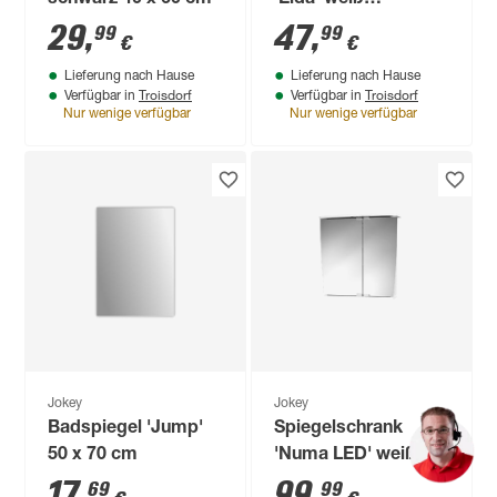
Hochglanz 59 x 49 x
29
,
47
,
99
99
€
€
15,5 cm
Lieferung nach Hause
Lieferung nach Hause
Troisdorf
Troisdorf
Verfügbar in
Verfügbar in
Nur wenige verfügbar
Nur wenige verfügbar
Jokey
Jokey
Badspiegel 'Jump'
Spiegelschrank
50 x 70 cm
'Numa LED' weiß
matt 58 x 59,5 x 23
17
,
99
,
69
99