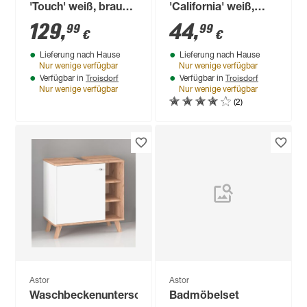
'Touch' weiß, braun
'California' weiß,
matt 36 x 79 x 29 cm
silbern 60 x 55 x 28
129
,
44
,
99
99
€
€
cm
Lieferung nach Hause
Lieferung nach Hause
Nur wenige verfügbar
Nur wenige verfügbar
Troisdorf
Troisdorf
Verfügbar in
Verfügbar in
Nur wenige verfügbar
Nur wenige verfügbar
(2)
Astor
Astor
Waschbeckenunterschrank
Badmöbelset