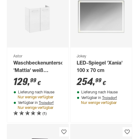
Astor
Jokey
Waschbeckenunterschrank
LED-Spiegel 'Xania'
'Mattia' weiß
100 x 70 cm
glänzend 52,7 x 55,9
129
,
254
,
99
99
€
€
x 31,6 cm
Lieferung nach Hause
Lieferung nach Hause
Troisdorf
Nur wenige verfügbar
Verfügbar in
Troisdorf
Verfügbar in
Nur wenige verfügbar
Nur wenige verfügbar
(1)