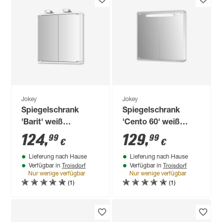
Jokey
Jokey
Spiegelschrank
Spiegelschrank
'Barit' weiß
'Cento 60' weiß
Hochglanz 60 x 69 x
Hochglanz 60 x 65 x
124
,
129
,
99
99
€
€
20,9 cm
14 cm
Lieferung nach Hause
Lieferung nach Hause
Troisdorf
Troisdorf
Verfügbar in
Verfügbar in
Nur wenige verfügbar
Nur wenige verfügbar
(1)
(1)