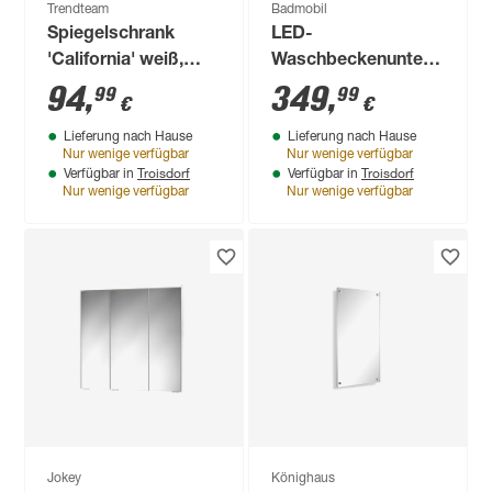
Trendteam
Badmobil
Spiegelschrank
LED-
'California' weiß,
Waschbeckenunterschran
silbern 60 x 60 x 20
'Foton' grau matt 60
94
,
349
,
99
99
€
€
cm
x 65 x 41,5 cm
Lieferung nach Hause
Lieferung nach Hause
Nur wenige verfügbar
Nur wenige verfügbar
Troisdorf
Troisdorf
Verfügbar in
Verfügbar in
Nur wenige verfügbar
Nur wenige verfügbar
Jokey
Könighaus