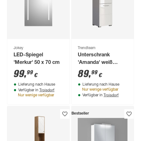
Jokey
Trendteam
LED-Spiegel
Unterschrank
'Merkur' 50 x 70 cm
'Amanda' weiß
glänzend 37 x 79 x
99
,
89
,
99
99
€
€
31 cm
Lieferung nach Hause
Lieferung nach Hause
Troisdorf
Nur wenige verfügbar
Verfügbar in
Troisdorf
Nur wenige verfügbar
Verfügbar in
Bestseller