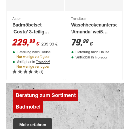
Astor
Trendteam
Badmöbelset
Waschbeckenunterschran
'Costa' 3-teilig
'Amanda' weiß
eichefarben/anthrazit
glänzend 60 x 56 x
229
,
79
,
99
99
€
€
299,99 €
34 cm
Lieferung nach Hause
Lieferung nach Hause
Troisdorf
Nur wenige verfügbar
Verfügbar in
Troisdorf
Verfügbar in
Nur wenige verfügbar
(1)
Beratung zum Sortiment
Badmöbel
Mehr erfahren