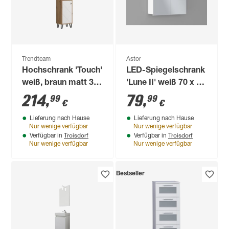
Trendteam
Astor
Hochschrank 'Touch'
LED-Spiegelschrank
weiß, braun matt 36
'Lune II' weiß 70 x 70
x 191 x 29 cm
x 16 cm
214
,
79
,
99
99
€
€
Lieferung nach Hause
Lieferung nach Hause
Nur wenige verfügbar
Nur wenige verfügbar
Troisdorf
Troisdorf
Verfügbar in
Verfügbar in
Nur wenige verfügbar
Nur wenige verfügbar
Bestseller