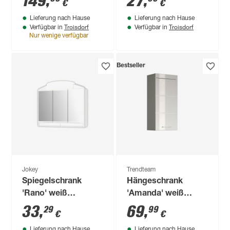
149
,
27
,
€
€
Lieferung nach Hause
Lieferung nach Hause
Troisdorf
Troisdorf
Verfügbar in
Verfügbar in
Nur wenige verfügbar
Bestseller
Jokey
Trendteam
Spiegelschrank
Hängeschrank
'Rano' weiß
'Amanda' weiß
Hochglanz 59 x 51 x
glänzend 37 x 77 x
33
,
69
,
29
99
€
€
16 cm
23 cm
Lieferung nach Hause
Lieferung nach Hause