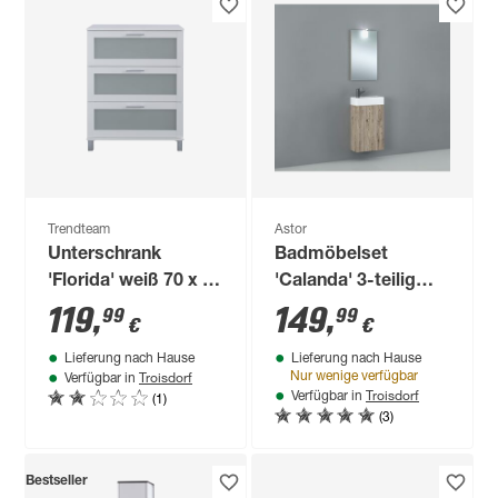
Trendteam
Astor
Unterschrank
Badmöbelset
'Florida' weiß 70 x 89
'Calanda' 3-teilig
x 41 cm
braun
119
,
149
,
99
99
€
€
Lieferung nach Hause
Lieferung nach Hause
Troisdorf
Nur wenige verfügbar
Verfügbar in
Troisdorf
(1)
Verfügbar in
(3)
Bestseller