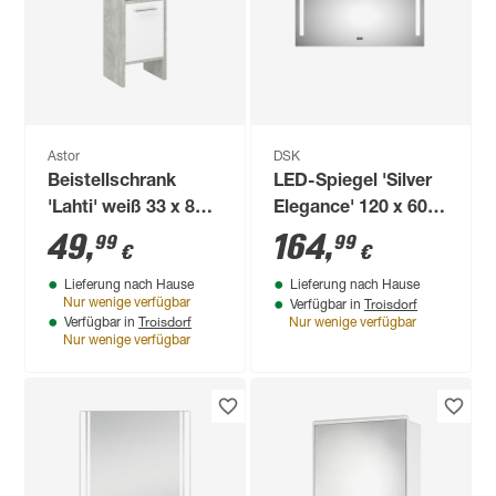
Astor
DSK
Beistellschrank
LED-Spiegel 'Silver
'Lahti' weiß 33 x 82 x
Elegance' 120 x 60
28 cm
cm
49
,
164
,
99
99
€
€
Lieferung nach Hause
Lieferung nach Hause
Troisdorf
Nur wenige verfügbar
Verfügbar in
Troisdorf
Verfügbar in
Nur wenige verfügbar
Nur wenige verfügbar