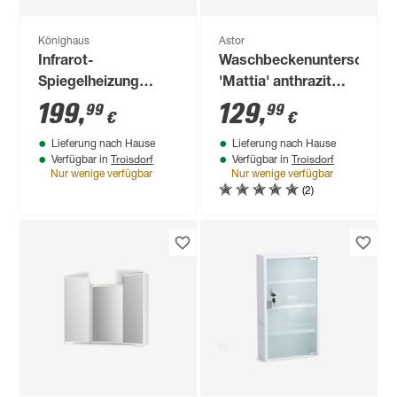
Könighaus
Astor
Infrarot-
Waschbeckenunterschran
Spiegelheizung
'Mattia' anthrazit
silbern 450 W
glänzend 52,7 x 55,9
199
,
129
,
99
99
€
€
x 31,6 cm
Lieferung nach Hause
Lieferung nach Hause
Troisdorf
Troisdorf
Verfügbar in
Verfügbar in
Nur wenige verfügbar
Nur wenige verfügbar
(2)