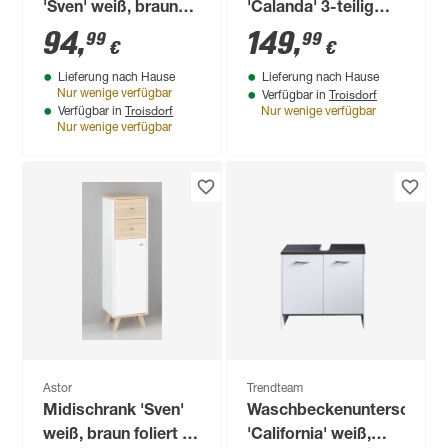
'Sven' weiß, braun
'Calanda' 3-teilig
foliert 65 x 60 x 33
anthrazit
94
,
149
,
99
99
€
€
cm
Lieferung nach Hause
Lieferung nach Hause
Troisdorf
Nur wenige verfügbar
Verfügbar in
Troisdorf
Verfügbar in
Nur wenige verfügbar
Nur wenige verfügbar
Astor
Trendteam
Midischrank 'Sven'
Waschbeckenunterschran
weiß, braun foliert 30
'California' weiß,