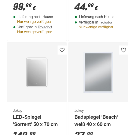
x 110,2 x 33 cm
silbern 60 x 55 x 28
99
,
44
,
99
99
€
€
cm
Lieferung nach Hause
Lieferung nach Hause
Troisdorf
Nur wenige verfügbar
Verfügbar in
Troisdorf
Verfügbar in
Nur wenige verfügbar
Nur wenige verfügbar
Jokey
Jokey
LED-Spiegel
Badspiegel 'Beach'
'Sorrent' 50 x 70 cm
weiß 40 x 60 cm
99
99