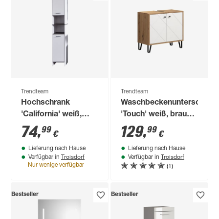
Trendteam
Trendteam
Hochschrank
Waschbeckenunterschran
'California' weiß,
'Touch' weiß, braun
silbern 32 x 180 x 28
matt 69 x 61 x 33 cm
74
,
129
,
99
99
€
€
cm
Lieferung nach Hause
Lieferung nach Hause
Troisdorf
Troisdorf
Verfügbar in
Verfügbar in
(1)
Nur wenige verfügbar
Bestseller
Bestseller