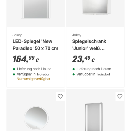
Jokey
Jokey
LED-Spiegel 'New
Spiegelschrank
Paradiso' 50 x 70 cm
'Junior' weiß
Hochglanz 32 x 40 x
164
,
23
,
99
49
€
€
14 cm
Lieferung nach Hause
Lieferung nach Hause
Troisdorf
Troisdorf
Verfügbar in
Verfügbar in
Nur wenige verfügbar