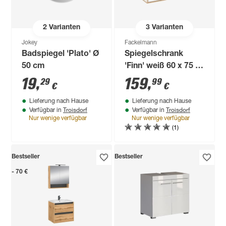
2
Varianten
3
Varianten
Jokey
Fackelmann
Badspiegel 'Plato' Ø
Spiegelschrank
50 cm
'Finn' weiß 60 x 75 x
20,5 cm
19
,
159
,
29
99
€
€
Lieferung nach Hause
Lieferung nach Hause
Troisdorf
Troisdorf
Verfügbar in
Verfügbar in
Nur wenige verfügbar
Nur wenige verfügbar
(1)
Bestseller
Bestseller
- 70 €