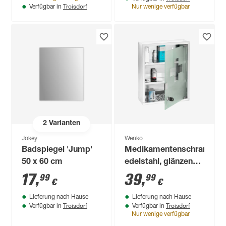
Troisdorf
Verfügbar in
Nur wenige verfügbar
2
Varianten
Jokey
Wenko
Badspiegel 'Jump'
Medikamentenschrank
50 x 60 cm
edelstahl, glänzend
30 x 40 cm
17
,
39
,
99
99
€
€
Lieferung nach Hause
Lieferung nach Hause
Troisdorf
Troisdorf
Verfügbar in
Verfügbar in
Nur wenige verfügbar