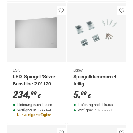
DSK
Jokey
LED-Spiegel 'Silver
Spiegelklammern 4-
Sunshine 2.0' 120 x
teilig
70 cm
234
,
5
,
99
99
€
€
Lieferung nach Hause
Lieferung nach Hause
Troisdorf
Troisdorf
Verfügbar in
Verfügbar in
Nur wenige verfügbar