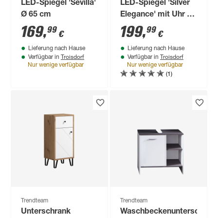
LED-Spiegel 'Sevilla'
LED-Spiegel 'Silver
Ø 65 cm
Elegance' mit Uhr 80
x 60 cm
169
,
199
,
99
99
€
€
Lieferung nach Hause
Lieferung nach Hause
Troisdorf
Troisdorf
Verfügbar in
Verfügbar in
Nur wenige verfügbar
Nur wenige verfügbar
(1)
Trendteam
Trendteam
Unterschrank
Waschbeckenunterschran