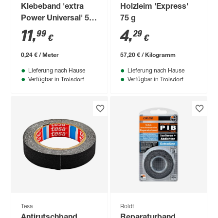
Klebeband 'extra
Holzleim 'Express'
Power Universal' 50
75 g
m
11
,
4
,
99
29
€
€
0,24 € / Meter
57,20 € / Kilogramm
Lieferung nach Hause
Lieferung nach Hause
Troisdorf
Troisdorf
Verfügbar in
Verfügbar in
Tesa
Boldt
Antirutschband
Reparaturband