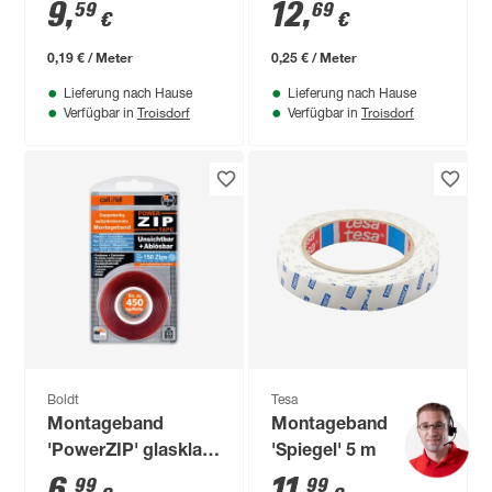
m
mm x 50 m
9
,
12
,
59
69
€
€
0,19 € / Meter
0,25 € / Meter
Lieferung nach Hause
Lieferung nach Hause
Troisdorf
Troisdorf
Verfügbar in
Verfügbar in
Boldt
Tesa
Montageband
Montageband
'PowerZIP' glasklar
'Spiegel' 5 m
wasserfest 1,5 m
6
,
11
,
99
99