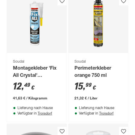
Soudal
Soudal
Montagekleber 'Fix
Perimeterkleber
All Crystal'
orange 750 ml
transparent 300 g
12
,
15
,
49
99
€
€
41,63 € / Kilogramm
21,32 € / Liter
Lieferung nach Hause
Lieferung nach Hause
Troisdorf
Troisdorf
Verfügbar in
Verfügbar in