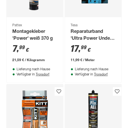
Pattex
Tesa
Montagekleber
Reparaturband
'Power' weiß 370 g
'Ultra Power Under
Water' schwarz 50
7
,
17
,
99
99
€
€
mm x 1,5 m
21,59 € / Kilogramm
11,99 € / Meter
Lieferung nach Hause
Lieferung nach Hause
Troisdorf
Troisdorf
Verfügbar in
Verfügbar in