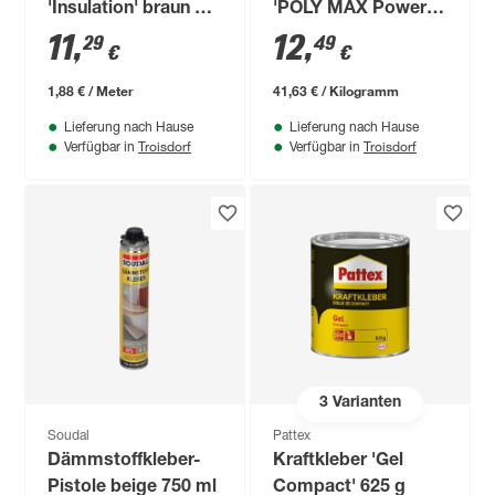
'Insulation' braun 6
'POLY MAX Power'
m
transparent 300 g
11
,
12
,
29
49
€
€
1,88 € / Meter
41,63 € / Kilogramm
Lieferung nach Hause
Lieferung nach Hause
Troisdorf
Troisdorf
Verfügbar in
Verfügbar in
3
Varianten
Soudal
Pattex
Dämmstoffkleber-
Kraftkleber 'Gel
Pistole beige 750 ml
Compact' 625 g