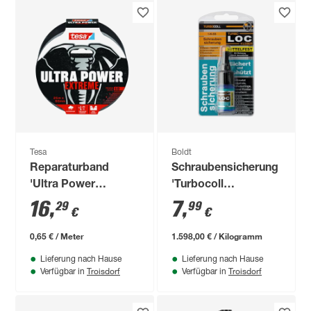
Tesa
Boldt
Reparaturband
Schraubensicherung
'Ultra Power
'Turbocoll
Extreme' schwarz 50
TurboLOC'
16
,
7
,
29
99
€
€
mm x 25 m
mittelfest 5 g
0,65 € / Meter
1.598,00 € / Kilogramm
Lieferung nach Hause
Lieferung nach Hause
Troisdorf
Troisdorf
Verfügbar in
Verfügbar in