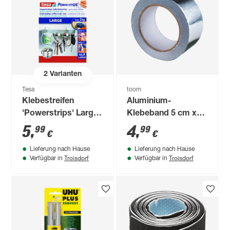
2
Varianten
Tesa
toom
Klebestreifen
Aluminium-
'Powerstrips' Large
Klebeband 5 cm x
2 x 5 cm 10 Stück
10 m
5
,
4
,
99
99
€
€
Lieferung nach Hause
Lieferung nach Hause
Troisdorf
Troisdorf
Verfügbar in
Verfügbar in