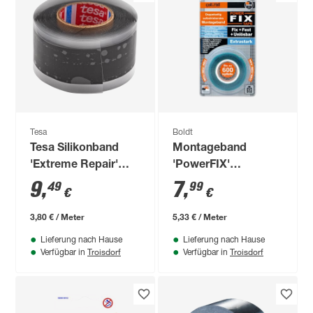
Tesa
Boldt
Tesa Silikonband
Montageband
'Extreme Repair'
'PowerFIX'
schwarz
extrastark unlösbar
9
,
7
,
49
99
€
€
1,5 m
3,80 € / Meter
5,33 € / Meter
Lieferung nach Hause
Lieferung nach Hause
Troisdorf
Troisdorf
Verfügbar in
Verfügbar in