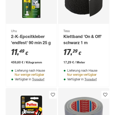
Uhu
Tesa
2-K-Epoxitkleber
Klettband 'On & Off'
'endfest' 90 min 25 g
schwarz 1 m
11
,
17
,
49
29
€
€
459,60 € / Kilogramm
17,29 € / Meter
Lieferung nach Hause
Lieferung nach Hause
Nur wenige verfügbar
Nur wenige verfügbar
Troisdorf
Troisdorf
Verfügbar in
Verfügbar in