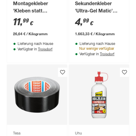
Montagekleber
Sekundenkleber
'Kleben statt
'Ultra-Gel Matic'
Bohren' weiß 450 g
transparent 3 g
11
,
4
,
99
99
€
€
26,64 € / Kilogramm
1.663,33 € / Kilogramm
Lieferung nach Hause
Lieferung nach Hause
Troisdorf
Nur wenige verfügbar
Verfügbar in
Troisdorf
Verfügbar in
Tesa
Uhu