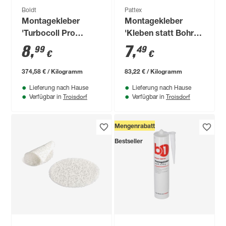
Boldt
Pattex
Montagekleber
Montagekleber
'Turbocoll Pro
'Kleben statt Bohren
ThermoFLEX' 24 g
Kristallklar'
8
,
7
,
99
49
€
€
transparent 90 g
374,58 € / Kilogramm
83,22 € / Kilogramm
Lieferung nach Hause
Lieferung nach Hause
Troisdorf
Troisdorf
Verfügbar in
Verfügbar in
Mengenrabatt
Bestseller