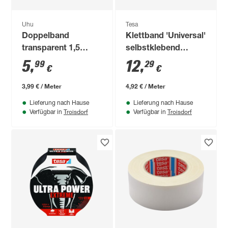
Uhu
Tesa
Doppelband
Klettband 'Universal'
transparent 1,5
selbstklebend
Meter
schwarz
5
,
12
,
99
29
€
€
3,99 € / Meter
4,92 € / Meter
Lieferung nach Hause
Lieferung nach Hause
Troisdorf
Troisdorf
Verfügbar in
Verfügbar in