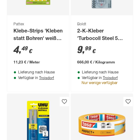
Pattex
Boldt
Klebe-Strips 'Kleben
2-K-Kleber
statt Bohren' weiß
'Turbocoll Steel 5
10 Streifen je 20 x 40
Min TurboMIX' 16 g
4
,
9
,
49
99
€
€
mm
11,23 € / Meter
666,00 € / Kilogramm
Lieferung nach Hause
Lieferung nach Hause
Troisdorf
Troisdorf
Verfügbar in
Verfügbar in
Nur wenige verfügbar