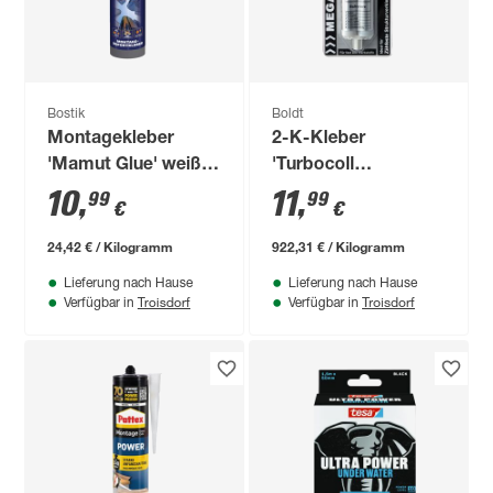
Bostik
Boldt
Montagekleber
2-K-Kleber
'Mamut Glue' weiß
'Turbocoll
450 g
Megabond 3 Min
10
,
11
,
99
99
€
€
TurboMIX' schwarz
12,5 g
24,42 € / Kilogramm
922,31 € / Kilogramm
Lieferung nach Hause
Lieferung nach Hause
Troisdorf
Troisdorf
Verfügbar in
Verfügbar in