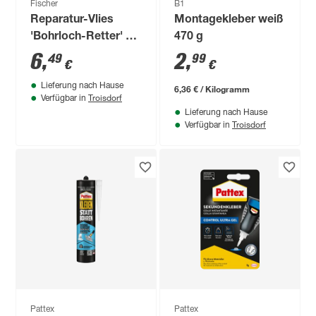
Fischer
B1
Reparatur-Vlies
Montagekleber weiß
'Bohrloch-Retter' 10
470 g
Stück
6
,
2
,
49
99
€
€
Lieferung nach Hause
6,36 € / Kilogramm
Troisdorf
Verfügbar in
Lieferung nach Hause
Troisdorf
Verfügbar in
Pattex
Pattex