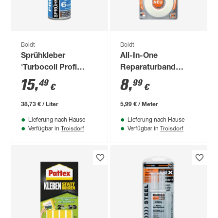
Boldt
Boldt
Sprühkleber
All-In-One
'Turbocoll Profi
Reparaturband
Werkstatt
'PowerSOS'
15
,
8
,
49
99
€
€
TurboSPR' 400 ml
wasserfest 1,5 m
38,73 € / Liter
5,99 € / Meter
Lieferung nach Hause
Lieferung nach Hause
Troisdorf
Troisdorf
Verfügbar in
Verfügbar in