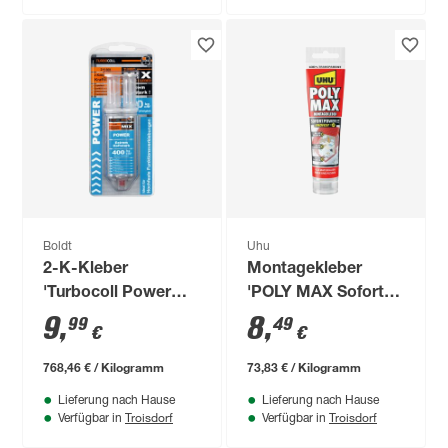
Boldt
Uhu
2-K-Kleber
Montagekleber
'Turbocoll Power
'POLY MAX Sofort
TurboMIX' 12,5 g
Power' transparent
9
,
8
,
99
49
€
€
115 g
768,46 € / Kilogramm
73,83 € / Kilogramm
Lieferung nach Hause
Lieferung nach Hause
Troisdorf
Troisdorf
Verfügbar in
Verfügbar in