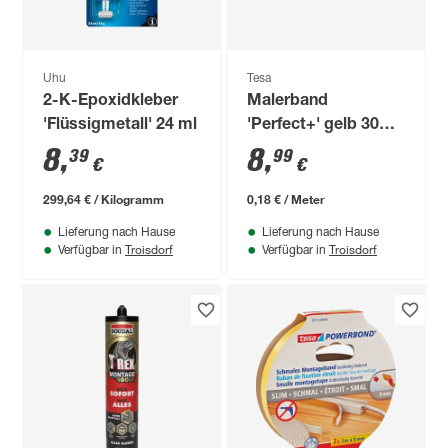
Uhu
Tesa
2-K-Epoxidkleber
Malerband
'Flüssigmetall' 24 ml
'Perfect+' gelb 30
mm x 50 m
8
,
8
,
39
99
€
€
299,64 € / Kilogramm
0,18 € / Meter
Lieferung nach Hause
Lieferung nach Hause
Troisdorf
Troisdorf
Verfügbar in
Verfügbar in