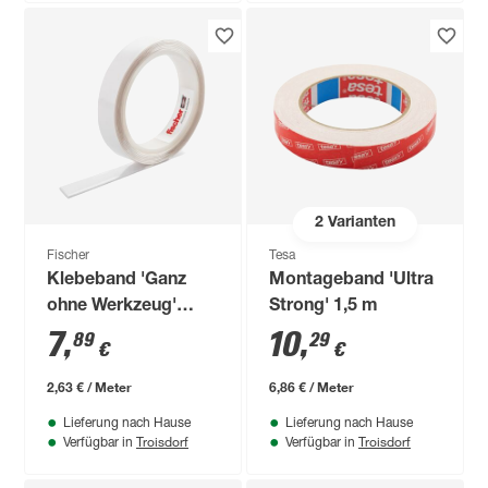
2
Varianten
Fischer
Tesa
Klebeband 'Ganz
Montageband 'Ultra
ohne Werkzeug'
Strong' 1,5 m
doppelseitig 19 mm
7
,
10
,
89
29
€
€
x 3 m
2,63 € / Meter
6,86 € / Meter
Lieferung nach Hause
Lieferung nach Hause
Troisdorf
Troisdorf
Verfügbar in
Verfügbar in