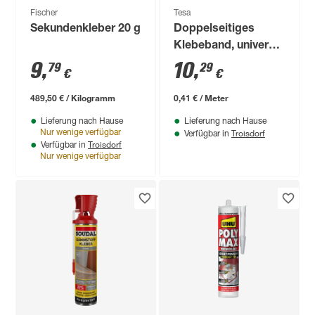
Fischer
Tesa
Sekundenkleber 20 g
Doppelseitiges
Klebeband, universal
25 m
9
,
10
,
79
29
€
€
489,50 € / Kilogramm
0,41 € / Meter
Lieferung nach Hause
Lieferung nach Hause
Troisdorf
Nur wenige verfügbar
Verfügbar in
Troisdorf
Verfügbar in
Nur wenige verfügbar