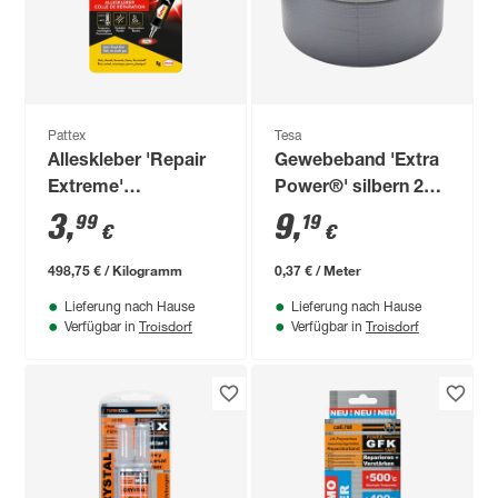
Pattex
Tesa
Alleskleber 'Repair
Gewebeband 'Extra
Extreme'
Power®' silbern 25
transparent 8 g
m
3
,
9
,
99
19
€
€
498,75 € / Kilogramm
0,37 € / Meter
Lieferung nach Hause
Lieferung nach Hause
Troisdorf
Troisdorf
Verfügbar in
Verfügbar in