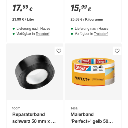
17
,
15
,
99
99
€
€
23,99 € / Liter
25,58 € / Kilogramm
Lieferung nach Hause
Lieferung nach Hause
Troisdorf
Troisdorf
Verfügbar in
Verfügbar in
toom
Tesa
Reparaturband
Malerband
schwarz 50 mm x 50
'Perfect+' gelb 50