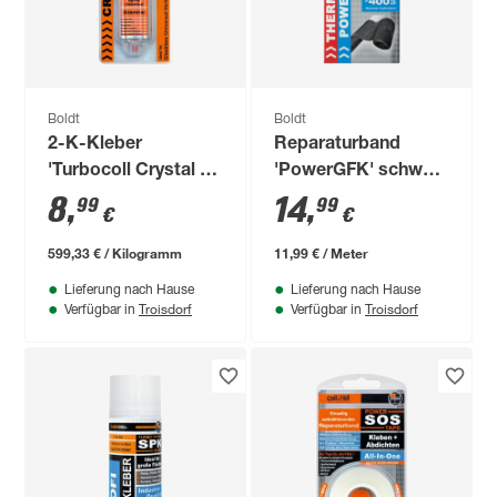
Boldt
Boldt
2-K-Kleber
Reparaturband
'Turbocoll Crystal 5
'PowerGFK' schwarz
Min TurboMIX' 15 g
witterungsbeständig
8
,
14
,
99
99
€
€
1,25 m
599,33 € / Kilogramm
11,99 € / Meter
Lieferung nach Hause
Lieferung nach Hause
Troisdorf
Troisdorf
Verfügbar in
Verfügbar in