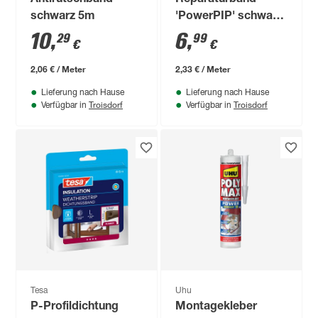
schwarz 5m
'PowerPIP' schwarz
extradünn 3 m
10
,
6
,
29
99
€
€
2,06 € / Meter
2,33 € / Meter
Lieferung nach Hause
Lieferung nach Hause
Troisdorf
Troisdorf
Verfügbar in
Verfügbar in
Tesa
Uhu
P-Profildichtung
Montagekleber