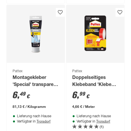
Pattex
Pattex
Montagekleber
Doppelseitiges
'Special' transparent
Klebeband 'Kleben
80 g
statt Bohren' rot 19
6
,
6
,
49
99
€
€
mm x 1,5 m
81,13 € / Kilogramm
4,66 € / Meter
Lieferung nach Hause
Lieferung nach Hause
Troisdorf
Troisdorf
Verfügbar in
Verfügbar in
(1)