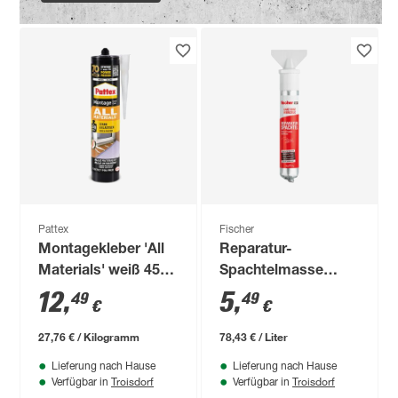
Pattex
Fischer
Montagekleber 'All
Reparatur-
Materials' weiß 450
Spachtelmasse
g
'Ganz ohne
12
,
5
,
49
49
€
€
Werkzeug' mit
Spachtel 70 ml
27,76 € / Kilogramm
78,43 € / Liter
Lieferung nach Hause
Lieferung nach Hause
Troisdorf
Troisdorf
Verfügbar in
Verfügbar in