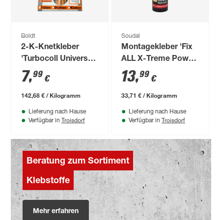
Boldt
Soudal
2-K-Knetkleber
Montagekleber 'Fix
'Turbocoll Universal
ALL X-Treme Power
TurboKITT' 56 g
Express' weiß 410 g
7
,
13
,
99
99
€
€
142,68 € / Kilogramm
33,71 € / Kilogramm
Lieferung nach Hause
Lieferung nach Hause
Troisdorf
Troisdorf
Verfügbar in
Verfügbar in
Beratung zum Sortiment
Klebstoffe
Mehr erfahren