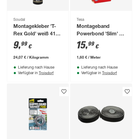
Soudal
Tesa
Montagekleber 'T-
Montageband
Rex Gold' weiß 415
Powerbond 'Slim' 2
g
x 5 m
9
,
15
,
99
99
€
€
24,07 € / Kilogramm
1,60 € / Meter
Lieferung nach Hause
Lieferung nach Hause
Troisdorf
Troisdorf
Verfügbar in
Verfügbar in