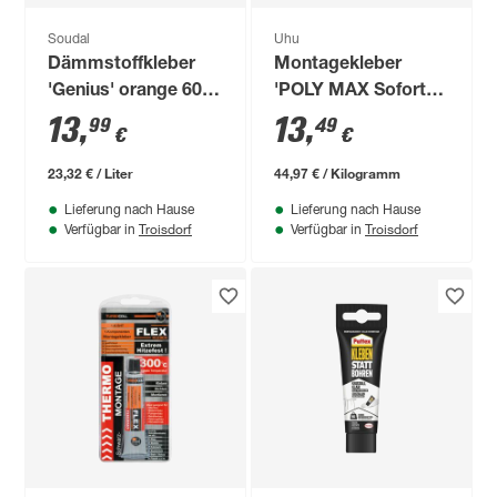
Soudal
Uhu
Dämmstoffkleber
Montagekleber
'Genius' orange 600
'POLY MAX Sofort
ml
Power' transparent
13
,
13
,
99
49
€
€
300 g
23,32 € / Liter
44,97 € / Kilogramm
Lieferung nach Hause
Lieferung nach Hause
Troisdorf
Troisdorf
Verfügbar in
Verfügbar in