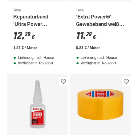
Tesa
Tesa
Reparaturband
'Extra Power®'
'Ultra Power
Gewebeband weiß
Extreme' schwarz 50
50 m x 50 mm
12
,
11
,
29
29
€
€
mm x 10 m
1,23 € / Meter
0,23 € / Meter
Lieferung nach Hause
Lieferung nach Hause
Troisdorf
Troisdorf
Verfügbar in
Verfügbar in