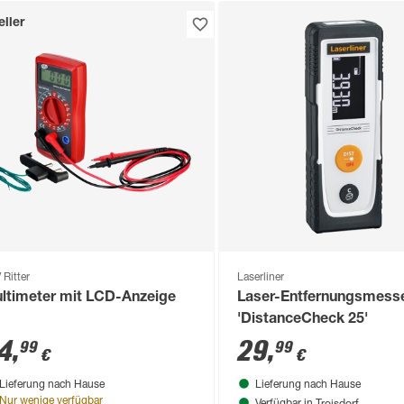
ller
 Ritter
Laserliner
ltimeter mit LCD-Anzeige
Laser-Entfernungsmess
'DistanceCheck 25'
4
,
29
,
99
99
€
€
Lieferung nach Hause
Lieferung nach Hause
Troisdorf
Nur wenige verfügbar