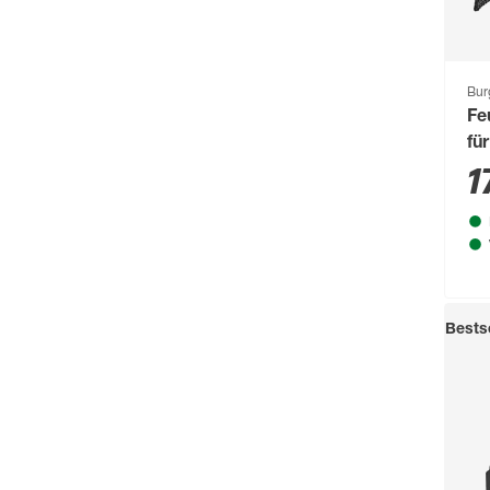
Bur
Fe
fü
1
Bestse