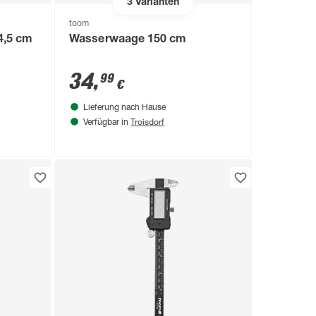
3
Varianten
toom
4,5 cm
Wasserwaage 150 cm
34
,
99
€
Lieferung nach Hause
Troisdorf
Verfügbar in