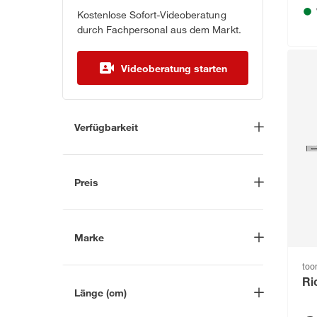
Kostenlose Sofort-Videoberatung
durch Fachpersonal aus dem Markt.
Videoberatung starten
Verfügbarkeit
Lieferung nach Hause
(182)
In Troisdorf verfügbar
(141)
Preis
Auf Wunsch in Troisdorf
bestellbar
(110)
-
€
Anderen Markt auswählen
Marke
to
Nach
Ri
Länge (cm)
Marke suchen