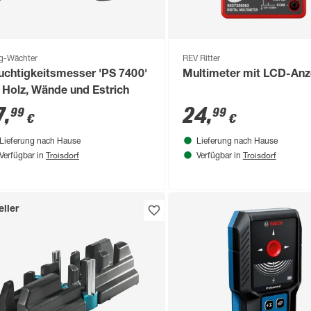
g-Wächter
REV Ritter
uchtigkeitsmesser 'PS 7400'
Multimeter mit LCD-Anz
r Holz, Wände und Estrich
7
,
24
,
99
99
€
€
Lieferung nach Hause
Lieferung nach Hause
Troisdorf
Troisdorf
Verfügbar in
Verfügbar in
ller