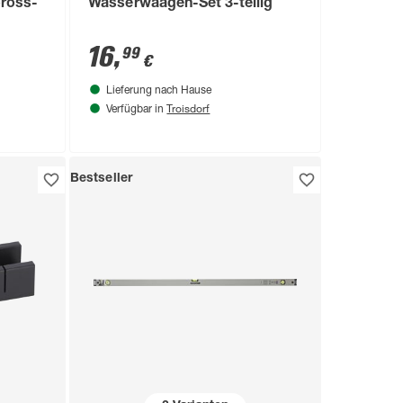
Cross-
Wasserwaagen-Set 3-teilig
16
,
99
€
Lieferung nach Hause
Troisdorf
Verfügbar in
Bestseller