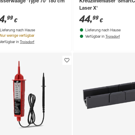
sserwaage 'Type 70' 180 cm
Kreuzlinienlaser 'Smart
Laser X'
4
,
44
,
99
99
€
€
Lieferung nach Hause
Lieferung nach Hause
Troisdorf
Nur wenige verfügbar
Verfügbar in
Troisdorf
Verfügbar in