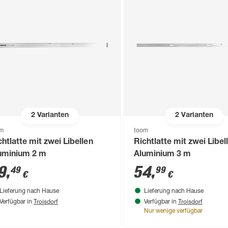
2
Varianten
2
Varianten
om
toom
chtlatte mit zwei Libellen
Richtlatte mit zwei Libel
uminium 2 m
Aluminium 3 m
9
,
54
,
49
99
€
€
Lieferung nach Hause
Lieferung nach Hause
Troisdorf
Troisdorf
Verfügbar in
Verfügbar in
Nur wenige verfügbar