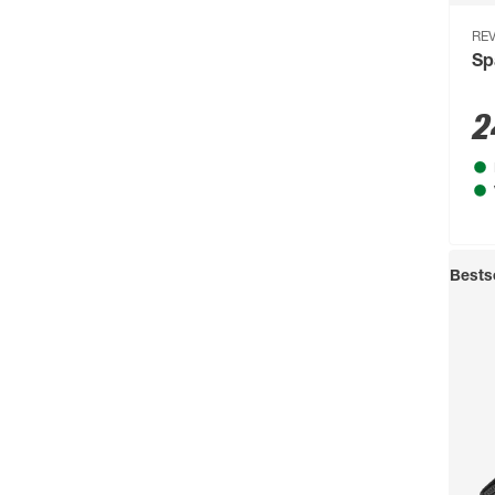
REV
Sp
2
Bestse