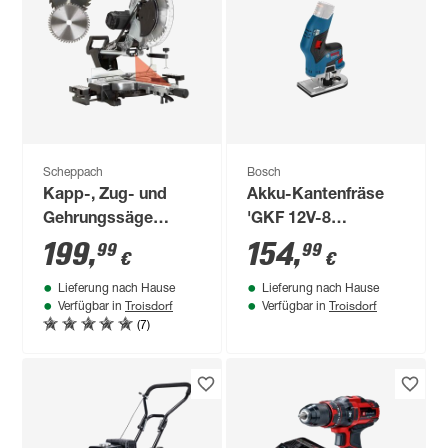
Scheppach
Bosch
Kapp-, Zug- und
Akku-Kantenfräse
Gehrungssäge
'GKF 12V-8
'MST305 Black
Professional' Solo
199
,
154
,
99
99
€
€
Edition' 2000 W
Lieferung nach Hause
Lieferung nach Hause
Troisdorf
Troisdorf
Verfügbar in
Verfügbar in
(7)