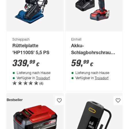
Scheppach
Einhell
Rüttelplatte
Akku-
'HP1100S' 5,5 PS
Schlagbohrschrauber
'TE-CD 18/44 Li-i'
339
,
59
,
99
99
€
€
mit 2,5 Ah Akku und
Lieferung nach Hause
Lieferung nach Hause
Ladegerät
Troisdorf
Troisdorf
Verfügbar in
Verfügbar in
(4)
Bestseller