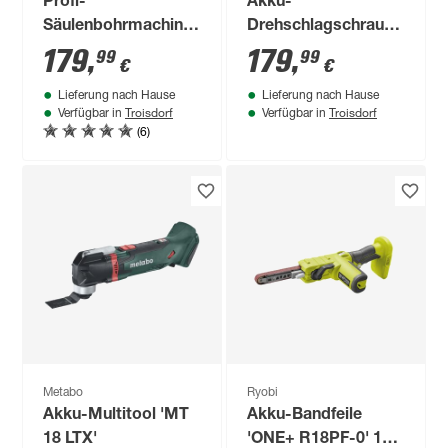
Profi-
Akku-
Säulenbohrmachine
Drehschlagschrauber
'DP19Vario' 550 W
'GDX 18V-200
179
,
179
,
99
99
€
€
Professional' inkl. L-
Lieferung nach Hause
Lieferung nach Hause
BOXX, ohne Akku
Troisdorf
Troisdorf
Verfügbar in
Verfügbar in
und Ladegerät
(6)
Metabo
Ryobi
Akku-Multitool 'MT
Akku-Bandfeile
18 LTX'
'ONE+ R18PF-0' 18