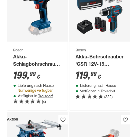
Bosch
Bosch
Akku-
Akku-Bohrschrauber
Schlagbohrschrauber
'GSR 12V-15
'GSB 18V-25
Professional' mit 2
199
,
119
,
99
99
€
€
Professional' 18 V
Akkus, Tasche und
Lieferung nach Hause
Lieferung nach Hause
mit 2 x 18 V Akkus
Zubehörset
Troisdorf
Nur wenige verfügbar
Verfügbar in
und Ladegerät in L-
Troisdorf
(222)
Verfügbar in
BOXX
(4)
Aktion