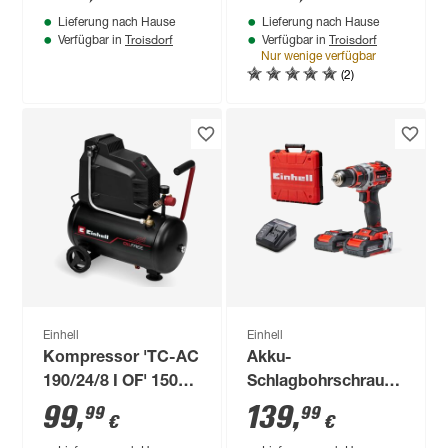
Ladegerät
18V-57 G' ohne Akku
Lieferung nach Hause
Lieferung nach Hause
18 V, mit
Troisdorf
Troisdorf
Verfügbar in
Verfügbar in
Transportbox
Nur wenige verfügbar
(2)
Einhell
Einhell
Kompressor 'TC-AC
Akku-
190/24/8 I OF' 1500
Schlagbohrschrauber
W
'TP-CD 18/50 Li-i
99
,
139
,
99
99
€
€
BL' mit 2 Akkus