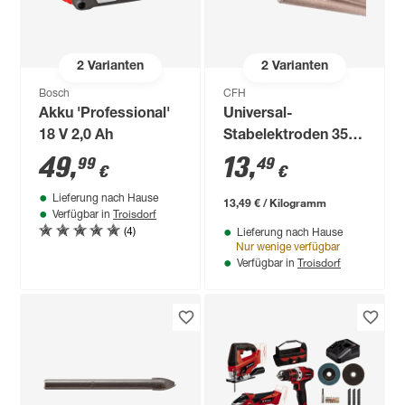
2
Varianten
2
Varianten
Bosch
CFH
Akku 'Professional'
Universal-
18 V 2,0 Ah
Stabelektroden 350
mm 1 kg
49
,
13
,
99
49
€
€
Lieferung nach Hause
13,49 € / Kilogramm
Troisdorf
Verfügbar in
(4)
Lieferung nach Hause
Nur wenige verfügbar
Troisdorf
Verfügbar in