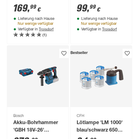
V ohne Akku,
169
,
99
,
99
99
€
€
Schleiffläche 13x457
Lieferung nach Hause
Lieferung nach Hause
mm
Nur wenige verfügbar
Nur wenige verfügbar
Troisdorf
Troisdorf
Verfügbar in
Verfügbar in
(1)
Bestseller
Bosch
CFH
Akku-Bohrhammer
Lötlampe 'LM 1000'
'GBH 18V-26'
blau/schwarz 650
Professional Solo
°C, inkl. 5