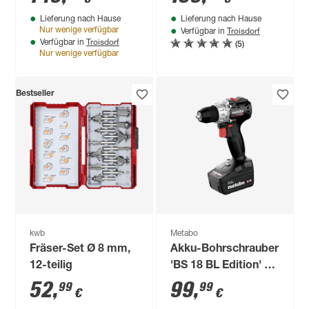
50-120 A
Lieferung nach Hause
Lieferung nach Hause
Troisdorf
Nur wenige verfügbar
Verfügbar in
Troisdorf
(5)
Verfügbar in
Nur wenige verfügbar
Bestseller
kwb
Metabo
Fräser-Set Ø 8 mm,
Akku-Bohrschrauber
12-teilig
'BS 18 BL Edition' 18
V mit Akku und
52
,
99
,
99
99
€
€
Ladegerät