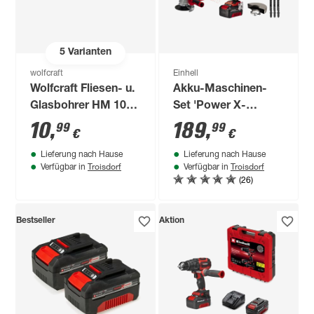
5
Varianten
wolfcraft
Einhell
Wolfcraft Fliesen- u.
Akku-Maschinen-
Glasbohrer HM 10
Set 'Power X-
mm
Change TE-TK 18/3
10
,
189
,
99
99
€
€
Li Kit (JS+CD+AG)'
Lieferung nach Hause
Lieferung nach Hause
Troisdorf
Troisdorf
Verfügbar in
Verfügbar in
(26)
Bestseller
Aktion