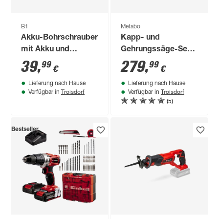
B1
Metabo
Akku-Bohrschrauber
Kapp- und
mit Akku und
Gehrungssäge-Set
Ladegerät 20 V 2 Ah
'KGS 254 M' 1450 W
39
,
279
,
99
99
€
€
Lieferung nach Hause
Lieferung nach Hause
Troisdorf
Troisdorf
Verfügbar in
Verfügbar in
(5)
Bestseller