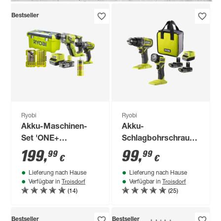
Bestseller
Ryobi
Ryobi
Akku-Maschinen-
Akku-
Set 'ONE+
Schlagbohrschrauber
R18DDSDS-125T' 18
ONE+ 'RPD18-
199
,
99
,
99
99
€
€
V Akku-
2C20ST' mit Akku
Lieferung nach Hause
Lieferung nach Hause
Bohrschrauber und -
Troisdorf
Troisdorf
Verfügbar in
Verfügbar in
Bohrhammer, inkl.
(14)
(25)
Akku und Ladegerät
Bestseller
Bestseller