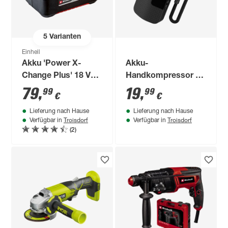
5
Varianten
Einhell
Akku 'Power X-
Akku-
Change Plus' 18 V
Handkompressor 8
5,2 Ah
V 2 Ah
79
,
19
,
99
99
€
€
Lieferung nach Hause
Lieferung nach Hause
Troisdorf
Troisdorf
Verfügbar in
Verfügbar in
(2)