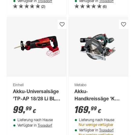
Troisdorf
Troisdorf
Verfügbar in
Verfügbar in
Ladegerät
(2)
(6)
Einhell
Metabo
Akku-Universalsäge
Akku-
'TP-AP 18/28 Li BL -
Handkreissäge 'KS
Solo' 18 V ohne Akku
18 LTX 57' 18 V ohne
99
,
169
,
99
99
€
€
und Ladegerät
Akku, Ø 165 mm
Lieferung nach Hause
Lieferung nach Hause
Troisdorf
Nur wenige verfügbar
Verfügbar in
Troisdorf
Verfügbar in