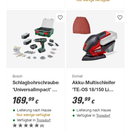
Nur wenige verfügbar
Bosch
Einhell
Schlagbohrschrauber
Akku-Multischleifer
'UniversalImpact' 18
'TE-OS 18/150 Li
V mit Zubehörset
Solo' 18 V ohne Akku
169
,
39
,
99
99
€
€
241-teilig
Lieferung nach Hause
Lieferung nach Hause
Troisdorf
Nur wenige verfügbar
Verfügbar in
Troisdorf
Verfügbar in
(4)