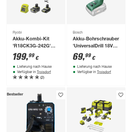
Ryobi
Bosch
Akku-Kombi-Kit
Akku-Bohrschrauber
'R18CK3G-242G'
'UniversalDrill 18V-
mit 2 Akkus
60' ohne Akku
199
,
69
,
99
99
€
€
Lieferung nach Hause
Lieferung nach Hause
Troisdorf
Troisdorf
Verfügbar in
Verfügbar in
(2)
Bestseller