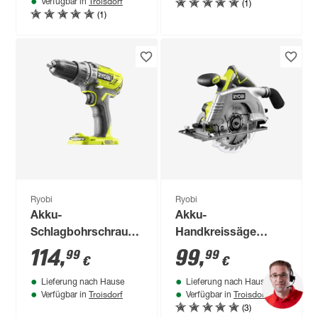
Troisdorf
(1)
Verfügbar in
(1)
Ryobi
Ryobi
Akku-
Akku-
Schlagbohrschrauber
Handkreissäge
'ONE+ R18PD3-0'
'ONE+ R18CS-0'
114
,
99
,
99
99
€
€
ohne Akku und
ohne Akku, Ø 165
Lieferung nach Hause
Lieferung nach Hause
Ladegerät
mm
Troisdorf
Troisdorf
Verfügbar in
Verfügbar in
(3)