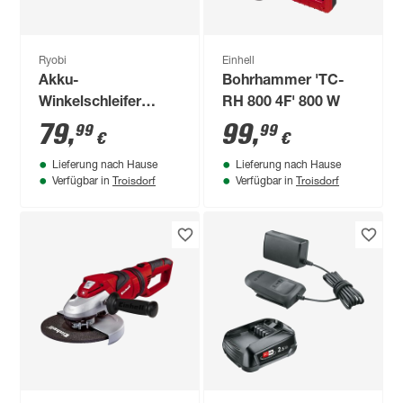
Ryobi
Einhell
Akku-
Bohrhammer 'TC-
Winkelschleifer
RH 800 4F' 800 W
'ONE+ R18AG-0'
79
,
99
,
99
99
€
€
ohne Akku Ø, 115
Lieferung nach Hause
Lieferung nach Hause
mm
Troisdorf
Troisdorf
Verfügbar in
Verfügbar in