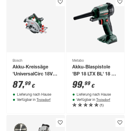
Bosch
Metabo
Akku-Kreissäge
Akku-Blaspistole
'UniversalCirc 18V-
'BP 18 LTX BL' 18 V
53' ohne Akku
ohne Akku und
87
,
99
,
99
99
€
€
Ladegerät
Lieferung nach Hause
Lieferung nach Hause
Troisdorf
Troisdorf
Verfügbar in
Verfügbar in
(1)