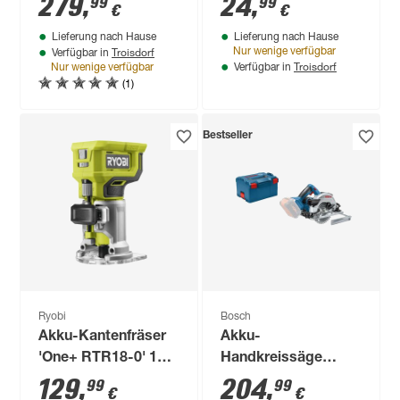
279
,
24
,
99
99
€
€
Version mit
Kartuschen
Lieferung nach Hause
Lieferung nach Hause
Transportbox
Troisdorf
Nur wenige verfügbar
Verfügbar in
Troisdorf
Nur wenige verfügbar
Verfügbar in
(1)
Bestseller
Ryobi
Bosch
Akku-Kantenfräser
Akku-
'One+ RTR18-0' 18V
Handkreissäge
ohne Akku und
'Professional GKS
129
,
204
,
99
99
€
€