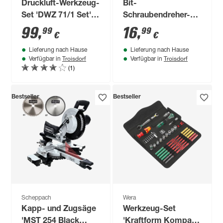
Druckluft-Werkzeug-
Bit-
Set 'DWZ 71/1 Set'
Schraubendreher-
71-teilig
Set 1/4" 89-teilig
99
,
16
,
99
99
€
€
Lieferung nach Hause
Lieferung nach Hause
Troisdorf
Troisdorf
Verfügbar in
Verfügbar in
(1)
Bestseller
Bestseller
Scheppach
Wera
Kapp- und Zugsäge
Werkzeug-Set
'MST 254 Black
'Kraftform Kompakt