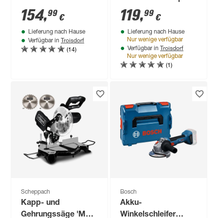
Edition' 2000 W mit
W 1 Wartung' 35-
154
,
119
,
99
99
€
€
2 Sägeblättern
teilig
Lieferung nach Hause
Lieferung nach Hause
Troisdorf
Nur wenige verfügbar
Verfügbar in
Troisdorf
(14)
Verfügbar in
Nur wenige verfügbar
(1)
Scheppach
Bosch
Kapp- und
Akku-
Gehrungssäge 'MT
Winkelschleifer