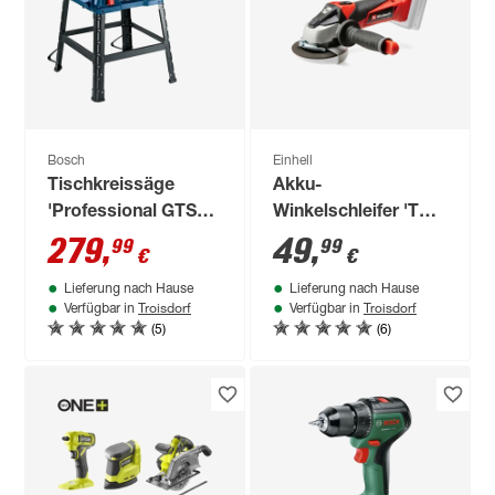
Bosch
Einhell
Tischkreissäge
Akku-
'Professional GTS
Winkelschleifer 'TE-
254' 1800 W
AG 18/115 Li - Solo'
279
,
49
,
99
99
€
€
Lieferung nach Hause
Lieferung nach Hause
Troisdorf
Troisdorf
Verfügbar in
Verfügbar in
(5)
(6)