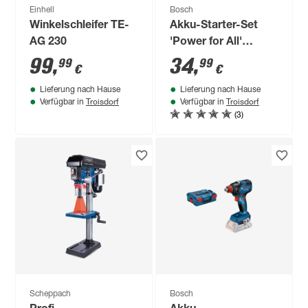
Einhell
Bosch
Winkelschleifer TE-
Akku-Starter-Set
AG 230
'Power for All'
Ladegerät und Akku
99
,
34
,
99
99
€
€
18 V, 2,5 Ah
Lieferung nach Hause
Lieferung nach Hause
Troisdorf
Troisdorf
Verfügbar in
Verfügbar in
(3)
Scheppach
Bosch