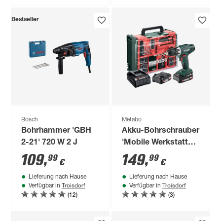
Bestseller
Bosch
Metabo
Bohrhammer 'GBH
Akku-Bohrschrauber
2-21' 720 W 2 J
'Mobile Werkstatt
BS 18 Li' 18 V mit 2
109
,
149
,
99
99
€
€
Akkus, Ladegerät
Lieferung nach Hause
Lieferung nach Hause
und 74-teiliger
Troisdorf
Troisdorf
Verfügbar in
Verfügbar in
Mobiler Werkstatt
(12)
(3)