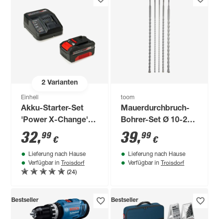
2
Varianten
Einhell
toom
Akku-Starter-Set
Mauerdurchbruch-
'Power X-Change'
Bohrer-Set Ø 10-25
Ladegerät und Akku
x 600 mm 5-teilig
32
,
39
,
99
99
€
€
18 V, 4,0 Ah
Lieferung nach Hause
Lieferung nach Hause
Troisdorf
Troisdorf
Verfügbar in
Verfügbar in
(24)
Bestseller
Bestseller