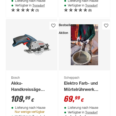
Lieferung nach Hause
Lieferung nach Hause
Troisdorf
Troisdorf
Verfügbar in
Verfügbar in
(3)
(8)
Bestseller
Aktion
Bosch
Scheppach
Akku-
Elektro Farb- und
Handkreissäge
Mörtelrührwerk
'Professional GKS
'TRW1200' 1200 W
109
,
69
,
99
99
€
€
12V-26' 12 V ohne
inkl. 2 Rührstäben
Lieferung nach Hause
Lieferung nach Hause
Akku, Ø 85 mm
Troisdorf
Nur wenige verfügbar
Verfügbar in