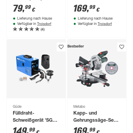
210 Black Edition'
'GWS 18V-8' mit L-
79
,
169
,
99
99
€
€
1500 W mit 2
BOXX
Lieferung nach Hause
Lieferung nach Hause
Sägeblättern
Troisdorf
Troisdorf
Verfügbar in
Verfügbar in
(4)
Bestseller
Güde
Metabo
Fülldraht-
Kapp- und
Schweißgerät 'SG
Gehrungssäge-Set
121 A-SYN' 230 V
'KGS 216 M' 1200 W
149
,
169
,
99
99
€
€