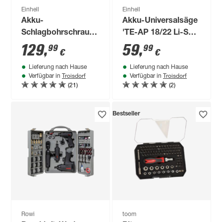
Einhell
Einhell
Akku-
Akku-Universalsäge
Schlagbohrschrauber
'TE-AP 18/22 Li-Solo
'TE-CD 18/2 Li-i +64'
' ohne Akku und
129
,
59
,
99
99
€
€
mit Akku und
Ladegerät
Lieferung nach Hause
Lieferung nach Hause
Ladegerät
Troisdorf
Troisdorf
Verfügbar in
Verfügbar in
(21)
(2)
Bestseller
Rowi
toom