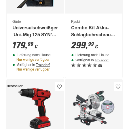
Güde
Ryobi
Universalschweißgerät
Combo Kit Akku-
'Uni-Mig 125 SYN'
Schlagbohrschrauber,
230 V 20-120 A
Winkelschleifer,
179
,
299
,
99
99
€
€
Stichsäge, Delta-
Lieferung nach Hause
Lieferung nach Hause
Vibrationsschleifer
Troisdorf
Nur wenige verfügbar
Verfügbar in
'R18CK4F-252S' mit
Troisdorf
(8)
Verfügbar in
Akku,
Nur wenige verfügbar
Werkzeugtasche und
55-teiligem Bit-Set
Bestseller