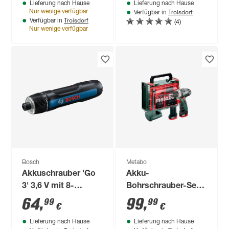
Lieferung nach Hause
Lieferung nach Hause
Troisdorf
Nur wenige verfügbar
Verfügbar in
Troisdorf
(4)
Verfügbar in
Nur wenige verfügbar
Bosch
Metabo
Akkuschrauber 'Go
Akku-
3' 3,6 V mit 8-
Bohrschrauber-Set
teiligem Bit-Set und
'PowerMaxx BS
64
,
99
,
99
99
€
€
USB-Ladekabel
Basic' 12 V mit 2
Lieferung nach Hause
Lieferung nach Hause
Akkus und