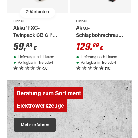
2
Varianten
Einhell
Einhell
Akku 'PXC-
Akku-
Twinpack CB C1'
Schlagbohrschrauber
18V 4,0 Ah 2 Stück
'TP-CD 18/70 Li-i BL
59
,
129
,
99
99
€
€
Professional'-Kit 18
Lieferung nach Hause
Lieferung nach Hause
V mit 2 Akkus und
Troisdorf
Troisdorf
Verfügbar in
Verfügbar in
Ladegerät
(56)
(10)
Beratung zum Sortiment
Elektrowerkzeuge
Mehr erfahren