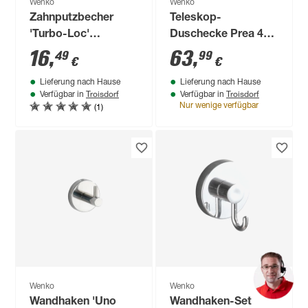
Wenko
Wenko
Zahnputzbecher
Teleskop-
'Turbo-Loc'
Duschecke Prea 4
Kunststoff, mit
Körbe Edelstahl
16
,
63
,
49
99
€
€
Halterung
rostfrei
Lieferung nach Hause
Lieferung nach Hause
Troisdorf
Troisdorf
Verfügbar in
Verfügbar in
(1)
Nur wenige verfügbar
Wenko
Wenko
Wandhaken 'Uno
Wandhaken-Set