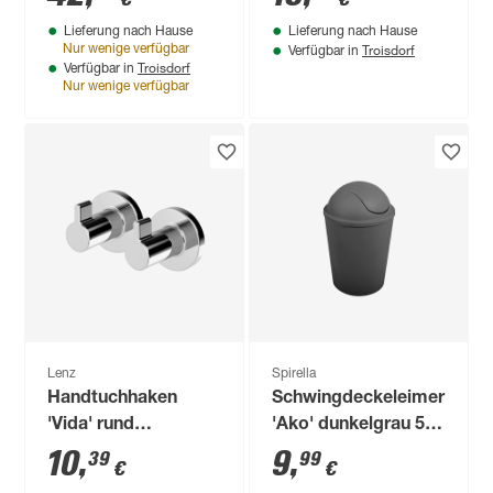
13,5 cm
Lieferung nach Hause
Lieferung nach Hause
Troisdorf
Nur wenige verfügbar
Verfügbar in
Troisdorf
Verfügbar in
Nur wenige verfügbar
Lenz
Spirella
Handtuchhaken
Schwingdeckeleimer
'Vida' rund
'Ako' dunkelgrau 5,5
verchromt 2 Stück
l
10
,
9
,
39
99
€
€