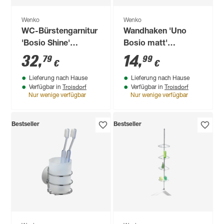
Wenko
Wenko
WC-Bürstengarnitur
Wandhaken 'Uno
'Bosio Shine'
Bosio matt'
glänzend, mit
Edelstahl rostfrei
32
,
14
,
79
99
€
€
Wandhalterung
Lieferung nach Hause
Lieferung nach Hause
Troisdorf
Troisdorf
Verfügbar in
Verfügbar in
Nur wenige verfügbar
Nur wenige verfügbar
Bestseller
Bestseller