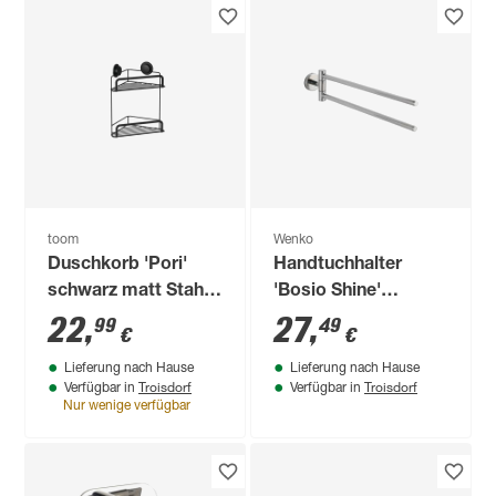
toom
Wenko
Duschkorb 'Pori'
Handtuchhalter
schwarz matt Stahl
'Bosio Shine'
26 x 32,6 x 16,6 cm
Edelstahl rostfrei
22
,
27
,
99
49
€
€
Lieferung nach Hause
Lieferung nach Hause
Troisdorf
Troisdorf
Verfügbar in
Verfügbar in
Nur wenige verfügbar