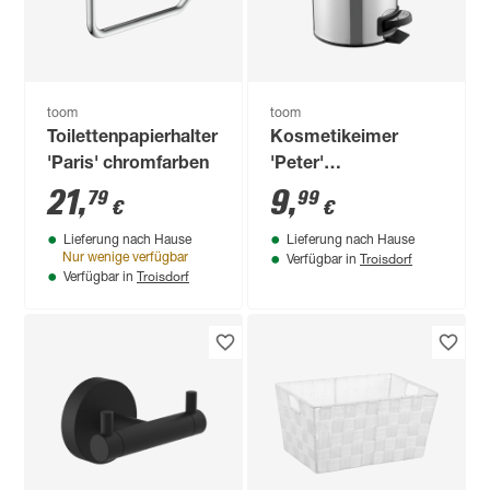
toom
toom
Toilettenpapierhalter
Kosmetikeimer
'Paris' chromfarben
'Peter'
edelstahlfarben 3 l
21
,
9
,
79
99
€
€
Lieferung nach Hause
Lieferung nach Hause
Troisdorf
Nur wenige verfügbar
Verfügbar in
Troisdorf
Verfügbar in