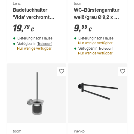
Lenz
toom
Badetuchhalter
WC-Bürstengarnitur
'Vida' verchromt
weiß/grau Ø 9,2 x 40
60,9 cm
cm
19
,
9
,
79
99
€
€
Lieferung nach Hause
Lieferung nach Hause
Troisdorf
Nur wenige verfügbar
Verfügbar in
Troisdorf
Nur wenige verfügbar
Verfügbar in
Nur wenige verfügbar
toom
Wenko