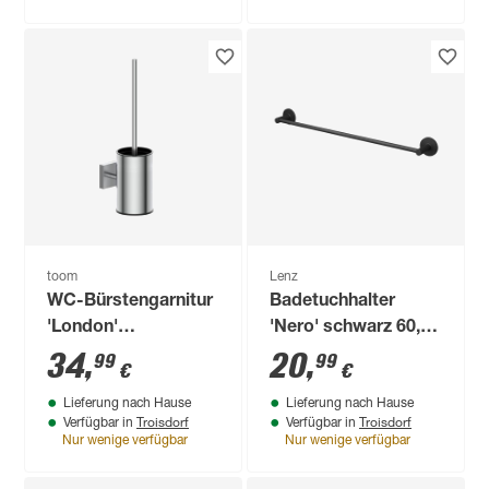
toom
Lenz
WC-Bürstengarnitur
Badetuchhalter
'London'
'Nero' schwarz 60,9
chromfarben matt
cm
34
,
20
,
99
99
€
€
gebürstet
Lieferung nach Hause
Lieferung nach Hause
Troisdorf
Troisdorf
Verfügbar in
Verfügbar in
Nur wenige verfügbar
Nur wenige verfügbar