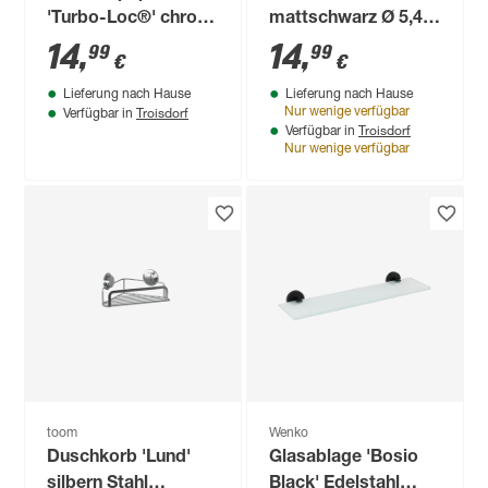
'Turbo-Loc®' chrom
mattschwarz Ø 5,4
14 x 6 x 9 cm
cm
14
,
14
,
99
99
€
€
Lieferung nach Hause
Lieferung nach Hause
Troisdorf
Nur wenige verfügbar
Verfügbar in
Troisdorf
Verfügbar in
Nur wenige verfügbar
toom
Wenko
Duschkorb 'Lund'
Glasablage 'Bosio
silbern Stahl
Black' Edelstahl