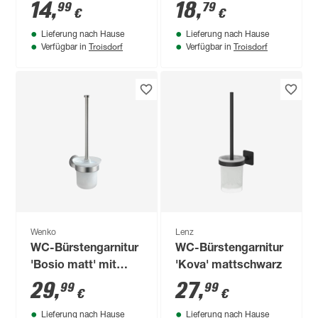
x 10,8 x 39,6 cm
verchromt
14
,
18
,
99
79
€
€
Lieferung nach Hause
Lieferung nach Hause
Troisdorf
Troisdorf
Verfügbar in
Verfügbar in
Wenko
Lenz
WC-Bürstengarnitur
WC-Bürstengarnitur
'Bosio matt' mit
'Kova' mattschwarz
Wandhalterung
29
,
27
,
99
99
€
€
Lieferung nach Hause
Lieferung nach Hause