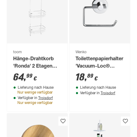
toom
Wenko
Hänge-Drahtkorb
Toilettenpapierhalter
'Ronda' 2 Etagen
'Vacuum-Loc®
chromfarben
Milazzo' chrom 13,5
64
,
18
,
99
89
€
€
x 17,5 x 16 cm
Lieferung nach Hause
Lieferung nach Hause
Troisdorf
Nur wenige verfügbar
Verfügbar in
Troisdorf
Verfügbar in
Nur wenige verfügbar