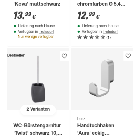
'Kova' mattschwarz
chromfarben Ø 5,4
cm
13
,
12
,
99
99
€
€
Lieferung nach Hause
Lieferung nach Hause
Troisdorf
Troisdorf
Verfügbar in
Verfügbar in
(1)
Nur wenige verfügbar
Bestseller
2
Varianten
Lenz
WC-Bürstengarnitur
Handtuchhaken
'Twist' schwarz 10,8
'Aura' eckig