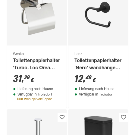
Wenko
Lenz
Toilettenpapierhalter
Toilettenpapierhalter
'Turbo-Loc Orea
'Nero' wandhängend
Shine' Edelstahl
schwarz
31
,
12
,
29
49
€
€
glänzend, mit Deckel
Lieferung nach Hause
Lieferung nach Hause
Troisdorf
Troisdorf
Verfügbar in
Verfügbar in
Nur wenige verfügbar