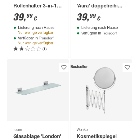
Rollenhalter 3-in-1
'Aura' doppelreihig
Bambus/Metall
verchromt 43 cm
39
,
39
,
99
99
€
€
schwarz 25,5 x 18 x
Lieferung nach Hause
Lieferung nach Hause
68,5 cm
Troisdorf
Nur wenige verfügbar
Verfügbar in
Troisdorf
Verfügbar in
Nur wenige verfügbar
(1)
Bestseller
toom
Wenko
Glasablage 'London'
Kosmetikspiegel