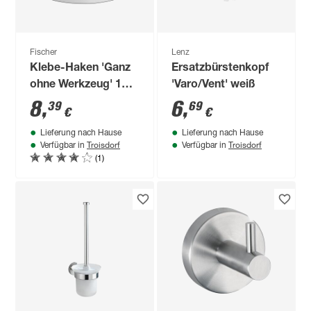
Fischer
Lenz
Klebe-Haken 'Ganz
Ersatzbürstenkopf
ohne Werkzeug' 1
'Varo/Vent' weiß
Stück
8
,
6
,
39
69
€
€
Lieferung nach Hause
Lieferung nach Hause
Troisdorf
Troisdorf
Verfügbar in
Verfügbar in
(1)