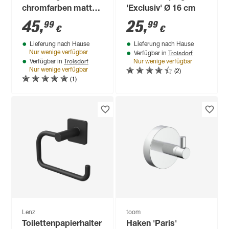
chromfarben matt
'Exclusiv' Ø 16 cm
gebürstet 49,9 x 14
45
,
25
,
99
99
€
€
cm
Lieferung nach Hause
Lieferung nach Hause
Troisdorf
Nur wenige verfügbar
Verfügbar in
Troisdorf
Verfügbar in
Nur wenige verfügbar
(2)
Nur wenige verfügbar
(1)
Lenz
toom
Toilettenpapierhalter
Haken 'Paris'