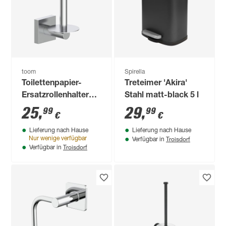
toom
Spirella
Toilettenpapier-
Treteimer 'Akira'
Ersatzrollenhalter
Stahl matt-black 5 l
'London'
25
,
29
,
99
99
€
€
chromfarben matt
Lieferung nach Hause
Lieferung nach Hause
gebürstet
Troisdorf
Nur wenige verfügbar
Verfügbar in
Troisdorf
Verfügbar in