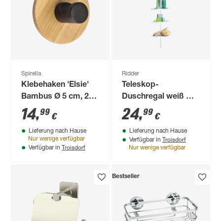
Spirella
Ridder
Klebehaken 'Elsie'
Teleskop-
Bambus Ø 5 cm, 2
Duschregal weiß mit
Stück
4 Ablageflächen
14
,
24
,
99
99
€
€
Lieferung nach Hause
Lieferung nach Hause
Troisdorf
Nur wenige verfügbar
Verfügbar in
Troisdorf
Verfügbar in
Nur wenige verfügbar
Bestseller