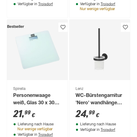
Troisdorf
Troisdorf
Verfügbar in
Verfügbar in
Nur wenige verfügbar
Bestseller
Spirella
Lenz
Personenwaage
WC-Bürstengarnitur
weiß, Glas 30 x 30
'Nero' wandhängend
cm
rund schwarz/weiß
21
,
24
,
99
99
€
€
Lieferung nach Hause
Lieferung nach Hause
Troisdorf
Nur wenige verfügbar
Verfügbar in
Troisdorf
Verfügbar in