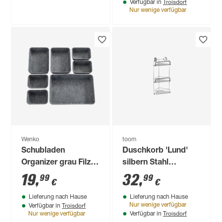
Troisdorf
Verfügbar in
Nur wenige verfügbar
Wenko
toom
Schubladen
Duschkorb 'Lund'
Organizer grau Filz
silbern Stahl
7-teilig
verchromt 26 x 53,4
19
,
32
,
99
99
€
€
x 16,6 cm
Lieferung nach Hause
Lieferung nach Hause
Troisdorf
Nur wenige verfügbar
Verfügbar in
Troisdorf
Nur wenige verfügbar
Verfügbar in