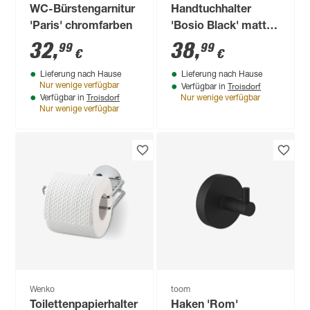
WC-Bürstengarnitur
Handtuchhalter
'Paris' chromfarben
'Bosio Black' matt,
Edelstahl rostfrei
32
,
38
,
99
99
€
€
Lieferung nach Hause
Lieferung nach Hause
Troisdorf
Nur wenige verfügbar
Verfügbar in
Troisdorf
Verfügbar in
Nur wenige verfügbar
Nur wenige verfügbar
Wenko
toom
Toilettenpapierhalter
Haken 'Rom'