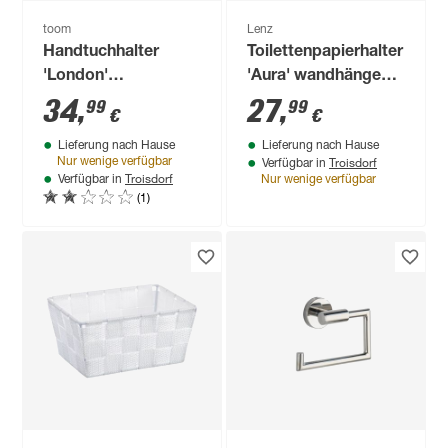
toom
Lenz
Handtuchhalter
Toilettenpapierhalter
'London'
'Aura' wandhängend
chromfarben matt
verchromt
34
,
27
,
99
99
€
€
gebürstet 38,6 x 6
Lieferung nach Hause
Lieferung nach Hause
cm
Troisdorf
Nur wenige verfügbar
Verfügbar in
Troisdorf
Verfügbar in
Nur wenige verfügbar
(1)