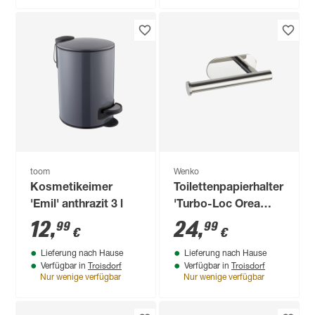
toom
Wenko
Kosmetikeimer
Toilettenpapierhalter
'Emil' anthrazit 3 l
'Turbo-Loc Orea
Shine' Edelstahl
12
,
24
,
99
99
€
€
glänzend
Lieferung nach Hause
Lieferung nach Hause
Troisdorf
Troisdorf
Verfügbar in
Verfügbar in
Nur wenige verfügbar
Nur wenige verfügbar