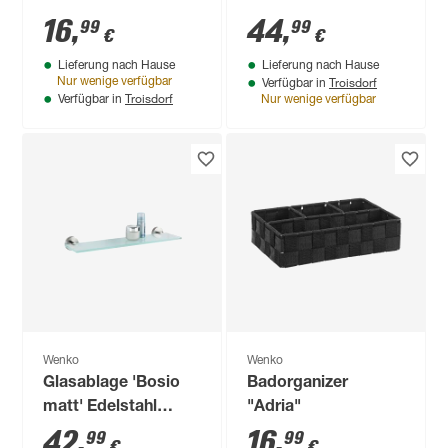
verchromt 26 x 10,7
rostfrei, matt 46,5 x
16
,
44
,
99
99
€
€
x 16,6 cm
5,5 x 13,5 cm
Lieferung nach Hause
Lieferung nach Hause
Troisdorf
Nur wenige verfügbar
Verfügbar in
Troisdorf
Verfügbar in
Nur wenige verfügbar
Wenko
Wenko
Glasablage 'Bosio
Badorganizer
matt' Edelstahl
"Adria"
rostfrei 46,5 x 5,5 x
42
,
16
,
99
99
€
€