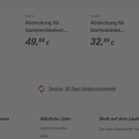
toom
toom
Abdeckung für
Abdeckung für
Gartenmöbelset
Gartenbänke
d
wasserabweisend
wasserabweisend &
49
,
32
,
99
99
€
€
150 x 90 x 170 cm
UV-beständig 160 x
85 x 75 cm
Sorglos, 90 Tage Umtauschgarantie
hmen
Nützliche Links
Bleib auf dem Lauf
Leichte Sprache
Der toom Newsletter: K
Hilfe