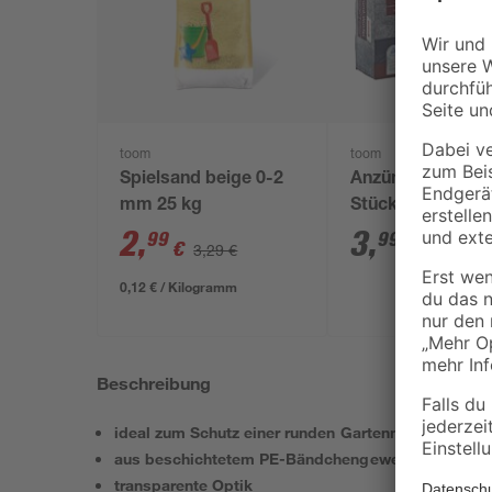
toom
toom
Spielsand beige 0-2
Anzündwürfel 64
mm 25 kg
Stück
2
,
3
,
99
99
€
€
3,29 €
0,12 € / Kilogramm
Beschreibung
ideal zum Schutz einer runden Gartenmöbelgruppe
aus beschichtetem PE-Bändchengewebe
transparente Optik