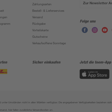
Zur Newsletter 
Zahlungsarten
eit
Bestell- & Lieferservices
ungen
Versand
Folge uns
Programm
Rückgabe
Vorteilskarte
Gutscheine
Verkaufsoffene Sonntage
rten
Sicher einkaufen
Jetzt die toom-App
sind unter Umständen nicht in allen Märkten verfügbar. Die angegebenen Verfügbarkeiten beziehen s
ersand, hier fallen zusätzliche Versandkosten an.