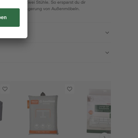
en Tisch und zwei Stühle. So ersparst du dir
aufwendige Umlagerung von Außenmöbeln.