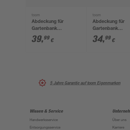
toom
toom
Abdeckung für
Abdeckung für
Gartenbank
Gartenbank
wasserabweisend
wasserabweisen
39
,
34
,
99
99
€
€
170 x 100 x 70 cm
130 x 80 x 60 cm
5 Jahre Garantie auf toom Eigenmarken
Wissen & Service
Unterne
Handwerksservice
Über uns
Entsorgungsservice
Karriere