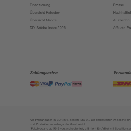
Finanzierung
Presse
Übersicht Ratgeber
Nachhaltigk
Übersicht Märkte
Auszeichn
DIY-Städte-Index 2026
Affiliate-
Zahlungsarten
Versanda
Alle Preisangaben in EUR inkl. gesetzl. MwSt.. Die dargestellten Angebote 
und Produkte nur solange der Vorrat reicht.
*Paketversand ab 59 € versandkostenfrei, gilt nicht für Artikel mit Speditionsv