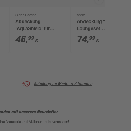
Siena Garden
toom
Abdeckung
Abdeckung für
'AquaShield' für
Loungeset
Gartentisch
wasserabweisend &
46
,
74
,
99
99
€
€
wasserabweisend
UV-beständig 160 x
100 x 70 x 180 cm
65 x 225 cm
Abholung im Markt in 2 Stunden
enden mit unserem Newsletter
eine Angebote und Aktionen mehr verpassen!