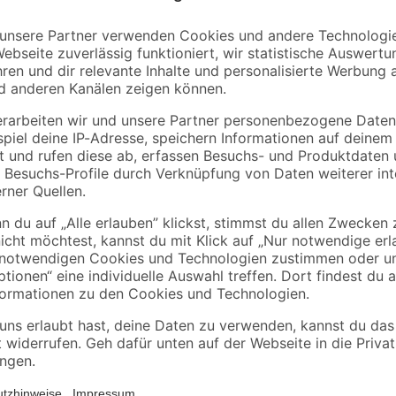
Gartentisch 'Delia'
Loungesofa 'Delia'
Aluminium/Polywood
Aluminium braun/gr
94 x 74 x 210 cm
274 x 188 cm
299
,
699
,
99
00
€
€
Diese praktische Schutzhülle der
Möbelgruppe im Außenbereich. Ve
Bänchengewebe gefertigte Hülle 