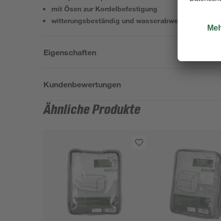
mit Ösen zur Kordelbefestigung
witterungsbeständig und wasserabweisend
Eigenschaften
Kundenbewertungen
Ähnliche Produkte