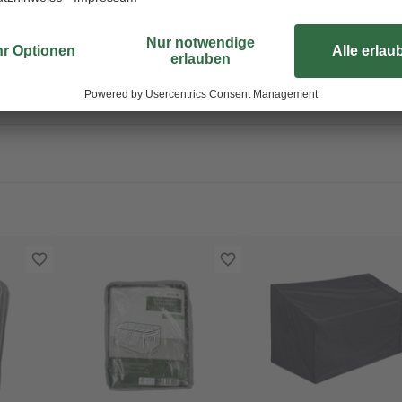
95 cm idealerweise für einen rund
insbesondere im Winter die zeit