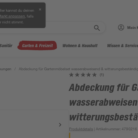
✕
ier kannst du deinen
, falls
Markt anpassen
r nicht stimmt.
Mein 
Sanitär
Garten & Freizeit
Wohnen & Haushalt
Wissen & Servic
kungen
/
Abdeckung für Gartenmöbelset wasserabweisend & witterungsbeständi
(1)
Abdeckung für G
wasserabweisen
witterungsbestä
Produktdetails
| Artikelnummer
:
4790216