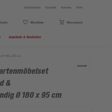
Vorteilskarte
Kontakt
Karriere
Hilfe
Konto
Merkliste
Warenkorb
e
Angebote & Neuheiten
g Ø 180 x 95 cm
artenmöbelset
d &
ndig Ø 180 x 95 cm