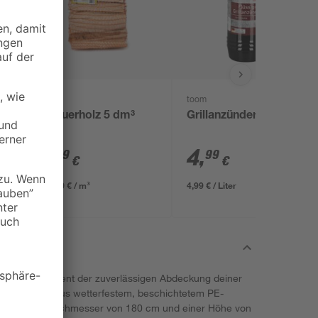
toom
Anfeuerholz 5 dm³
Grillanzünder 1 l
au
2
,
4
,
99
99
€
€
598,00 € / m³
4,99 € / Liter
 Marke toom dient der zuverlässigen Abdeckung deiner
rwende die aus wetterfestem, beschichtetem PE-
mit einem Durchmesser von 180 cm und einer Höhe von