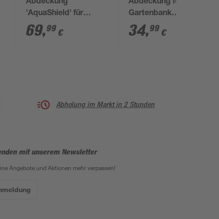
Abdeckung
Abdeckung für
'AquaShield' für
Gartenbank
x
Sitzgruppe Ø 250 x 85
wasserabweisend
69
,
34
,
99
99
€
€
cm
130 x 80 x 60 cm
Abholung im Markt in 2 Stunden
enden mit unserem Newsletter
eine Angebote und Aktionen mehr verpassen!
Anmeldung