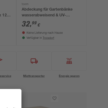
toom
Abdeckung für Gartenbänke
x 122
wasserabweisend & UV-
beständig 160 x 85 x 75 cm
32
,
99
€
Keine Lieferung nach Hause
Troisdorf
Verfügbar in
eservice
Miettransporter
Energie sparen