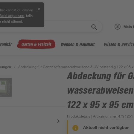
✕
ier kannst du deinen
, falls
Markt anpassen
r nicht stimmt.
Mein 
Sanitär
Garten & Freizeit
Wohnen & Haushalt
Wissen & Servic
kungen
/
Abdeckung für Gartensofa wasserabweisend & UV-beständig 122 x 95 x
Abdeckung für G
wasserabweisen
122 x 95 x 95 cm
Produktdetails
| Artikelnummer
:
4791251
Aktuell nicht verfügbar