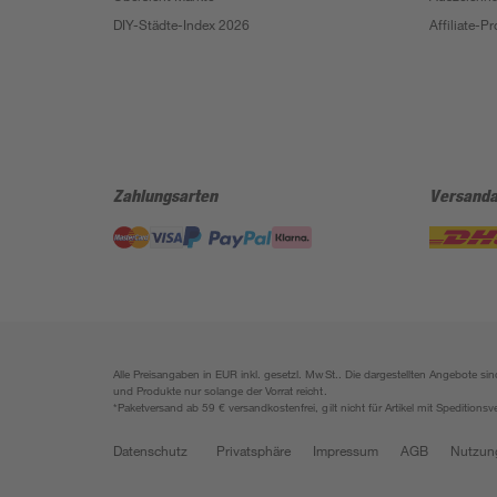
DIY-Städte-Index 2026
Affiliate-
Zahlungsarten
Versanda
Alle Preisangaben in EUR inkl. gesetzl. MwSt.. Die dargestellten Angebote 
und Produkte nur solange der Vorrat reicht.
*Paketversand ab 59 € versandkostenfrei, gilt nicht für Artikel mit Speditionsv
Datenschutz
Privatsphäre
Impressum
AGB
Nutzun