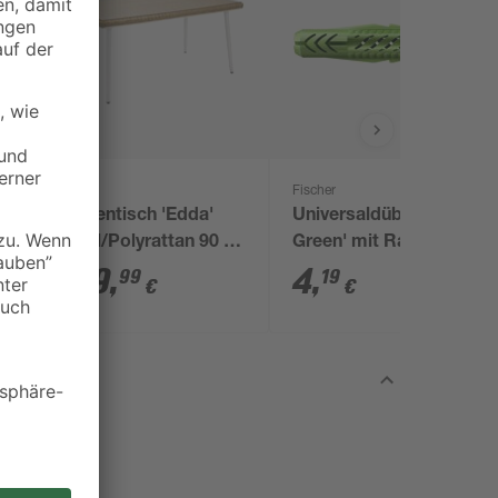
Fischer
Gartentisch 'Edda'
Universaldübel 'UX
m
Stahl/Polyrattan 90 x
Green' mit Rand,
74 x 150 cm
Rundhaken Ø 8 x 50
199
,
4
,
99
19
€
€
mm, 4 Stück