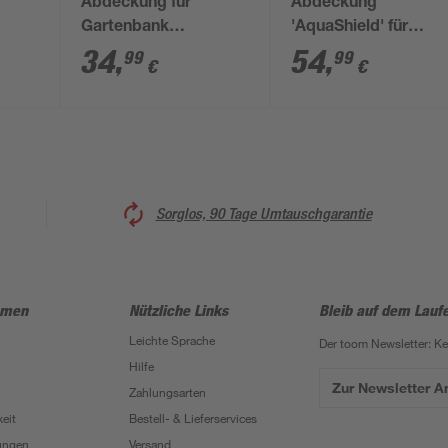
Abdeckung für
Abdeckung
Gartenbank
'AquaShield' für
d &
wasserabweisend
Sitzgruppe 150 x 85 
34
,
54
,
99
99
€
€
0 x
122 x 95 x 95 cm
200 cm
Sorglos, 90 Tage Umtauschgarantie
hmen
Nützliche Links
Bleib auf dem Lauf
Leichte Sprache
Der toom Newsletter: K
Hilfe
Zur Newsletter 
Zahlungsarten
eit
Bestell- & Lieferservices
ungen
Versand