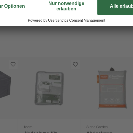
en
toom
Siena Garden