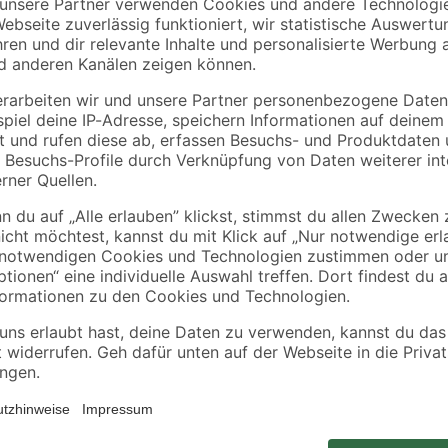
Bosch
Bosch
fa
Deltaschleifblatt-Set
Deltaschleifblatt-Set
-
gelocht 10,2 x 6,2 cm
gelocht 10,2 x 6,2 c
holz
G120 10 Stück
G60 10 Stück
12
,
12
,
99
99
€
€
74 cm
terial