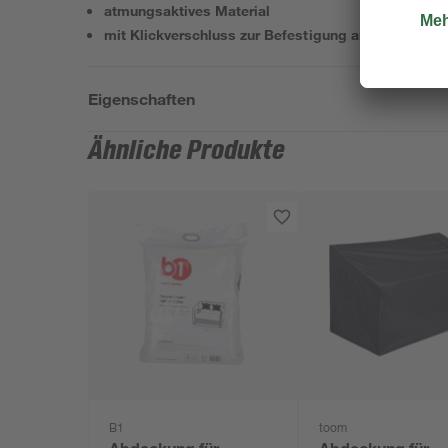
atmungsaktives Material
mit Klickverschluss zur Befestigung an Möbelbein
Eigenschaften
Ähnliche Produkte
B1
toom