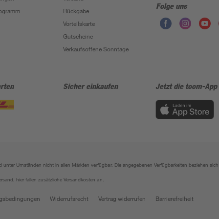
Folge uns
Programm
Rückgabe
Vorteilskarte
Gutscheine
Verkaufsoffene Sonntage
rten
Sicher einkaufen
Jetzt die toom-App
sind unter Umständen nicht in allen Märkten verfügbar. Die angegebenen Verfügbarkeiten beziehen s
ersand, hier fallen zusätzliche Versandkosten an.
gsbedingungen
Widerrufsrecht
Vertrag widerrufen
Barrierefreiheit