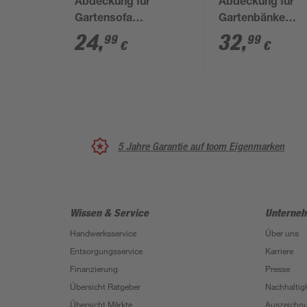
Abdeckung für
Abdeckung für
Gartensofa
Gartenbänke
wasserabweisend 95
wasserabweisen
24
,
32
,
99
99
€
€
x 95 x 122 cm
UV-beständig 16
85 x 75 cm
5 Jahre Garantie auf toom Eigenmarken
Wissen & Service
Unterne
Handwerksservice
Über uns
Entsorgungsservice
Karriere
Finanzierung
Presse
Übersicht Ratgeber
Nachhaltigk
Übersicht Märkte
Auszeichn