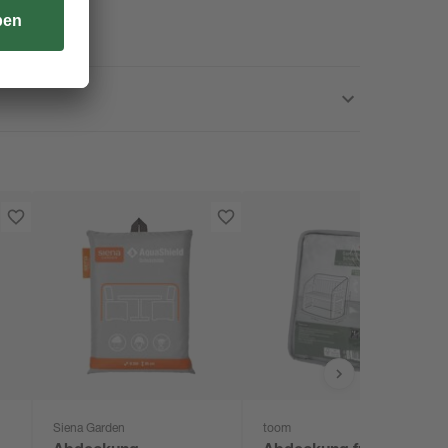
Siena Garden
toom