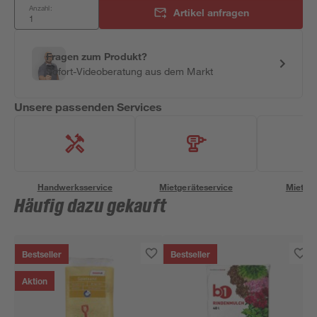
Anzahl:
Artikel anfragen
Fragen zum Produkt?
Sofort-Videoberatung aus dem Markt
Unsere passenden Services
Handwerksservice
Mietgeräteservice
Miettra
Häufig dazu gekauft
Bestseller
Bestseller
Aktion