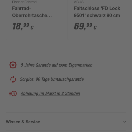
Fischer Fahrrad
ABUS
Fahrrad-
Faltschloss 'FD Lock
Oberrohrtasche
9501' schwarz 90 cm
'Premium' schwarz
18
,
69
,
99
99
€
€
5 Jahre Garantie auf toom Eigenmarken
Sorglos, 90 Tage Umtauschgarantie
Abholung im Markt in 2 Stunden
Wissen & Service