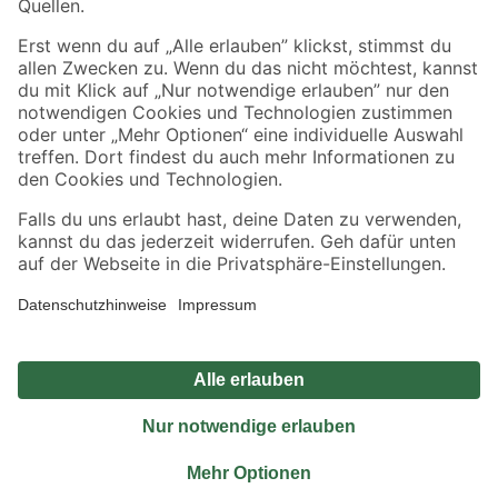
Sicher einkaufen
Jetzt die toom-App herunterladen
Alle Preisangaben in EUR inkl. gesetzl. MwSt.. Die dargestellten Angebote sind unter
Umständen nicht in allen Märkten verfügbar. Die angegebenen Verfügbarkeiten beziehen
sich auf den unter "Mein Markt" ausgewählten toom Baumarkt. Alle Angebote und
Produkte nur solange der Vorrat reicht.
*Paketversand ab 59 € versandkostenfrei, gilt nicht für Artikel mit Speditionsversand, hier
fallen zusätzliche Versandkosten an.
Datenschutz
Privatsphäre
Impressum
AGB
Nutzungsbedingungen
Widerrufsrecht
Vertrag widerrufen
Barrierefreiheit
© 2026 toom Baumarkt GmbH