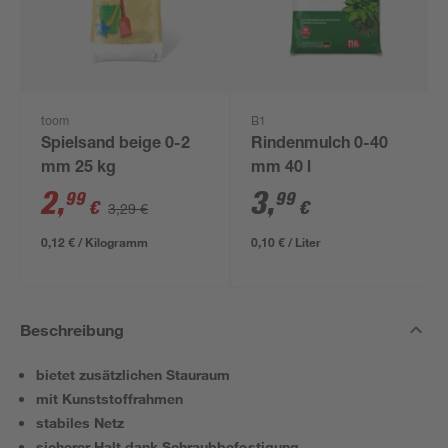
toom
B1
Spielsand beige 0-2
Rindenmulch 0-40
mm 25 kg
mm 40 l
2
,
3
,
99
99
€
€
3,29 €
0,12 € / Kilogramm
0,10 € / Liter
Beschreibung
bietet zusätzlichen Stauraum
mit Kunststoffrahmen
stabiles Netz
sicherer Halt dank Schraubbefestigung