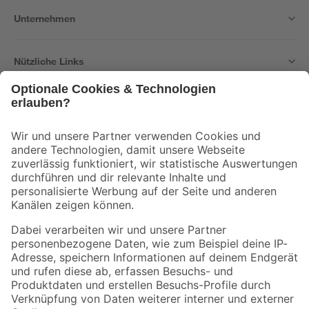
Unternehmen
Nützliche Links
Bleib auf dem Laufenden mit unserem Newsletter
Der toom Newsletter: Keine Angebote und Aktionen mehr verpassen!
Zur Newsletter Anmeldung
Folge uns
Zahlungsarten
Versandarten