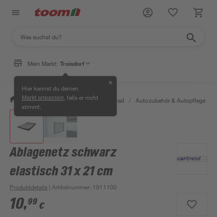
Mein Markt:
Troisdorf
✕
Hier kannst du deinen
, falls er nicht
Markt anpassen
/
Garten & Freizeit
/
Auto & Fahrrad
/
Autozubehör & Autopflege
/
stimmt.
Ablagenetz schwarz
elastisch 31 x 21 cm
Produktdetails
| Artikelnummer
:
1911100
10
,
99
€