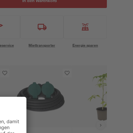
In den Warenkorb
eservice
Miettransporter
Energie sparen