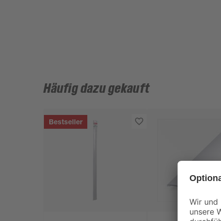
Häufig dazu gekauft
Bestseller