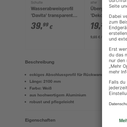
Schulte
alfer
Wasserabweisprofil
Übergangsprofil
'Davita' transparent
'Dekor' silberfar
100 cm, für 8 mm
2000 x 40 mm
39
,
19
,
99
29
€
€
Glas, Kunststoff
9,65 € / Meter
Beschreibung
eckiges Abschlussprofil für Rückwandplatte
Länge: 2100 mm
Farbe: Weiß
aus hochwertigem Aluminium
robust und pflegeleicht
Eigenschaften