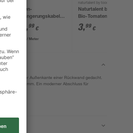
naturtalent by toom
Außen-
Naturtalent by toom®
Verlängerungskabel
Bio-Tomaten Auslese,
schwarz 2-fach 15 m
verschiedene Sorten
24
,
3
,
99
99
€
€
13 cm Topf
1,67 € / Meter
um Verkleiden der Außenkante einer Rückwand gedacht.
änge von 2100 mm. Ein moderner Abschluss für