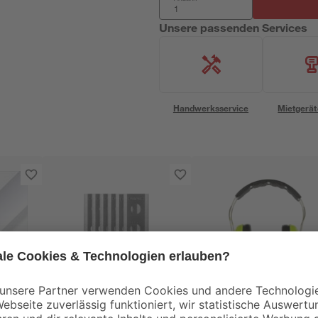
Unsere passenden Services
Handwerksservice
Mietgerät