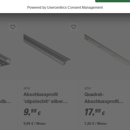
alfer
alfer
Abschlussprofil
Quadrat-
ilber
'clipstech®' silber
Abschlussprofil
mm
1000 x 12,5 mm
Aluminium 2500 x
9
,
17
,
99
99
€
€
19,5 x 8 mm
9,99 € / Meter
7,20 € / Meter