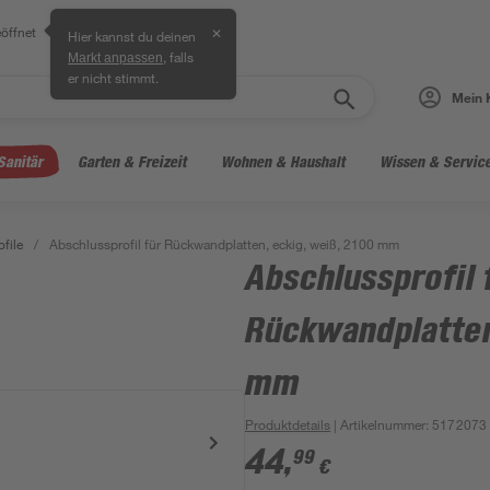
öffnet
✕
Hier kannst du deinen
, falls
Markt anpassen
er nicht stimmt.
Mein 
Sanitär
Garten & Freizeit
Wohnen & Haushalt
Wissen & Servic
file
/
Abschlussprofil für Rückwandplatten, eckig, weiß, 2100 mm
Abschlussprofil 
Rückwandplatten
mm
Produktdetails
| Artikelnummer
:
5172073
44
,
99
€