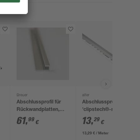
Breuer
alfer
Abschlussprofil für
Abschlussprofil
Rückwandplatten,
'clipstech®-mini'
eckig, alu
Aluminium silber 1000
61
,
13
,
99
29
€
€
chromeffekt, 2550
x 19,5 mm
mm
13,29 € / Meter