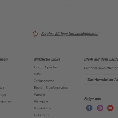
Sorglos, 90 Tage Umtauschgarantie
hmen
Nützliche Links
Bleib auf dem Lauf
Leichte Sprache
Der toom Newsletter: K
Hilfe
Zur Newsletter 
Zahlungsarten
eit
Bestell- & Lieferservices
ungen
Versand
Folge uns
Programm
Rückgabe
Vorteilskarte
Gutscheine