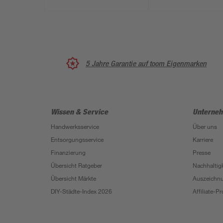
5 Jahre Garantie auf toom Eigenmarken
Wissen & Service
Unterne
Handwerksservice
Über uns
Entsorgungsservice
Karriere
Finanzierung
Presse
Übersicht Ratgeber
Nachhaltigk
Übersicht Märkte
Auszeichn
DIY-Städte-Index 2026
Affiliate-