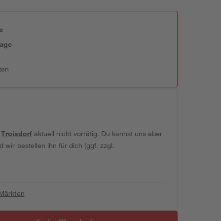
e
tage
ten
t
Troisdorf
aktuell nicht vorrätig. Du kannst uns aber
wir bestellen ihn für dich (ggf. zzgl.
 Märkten