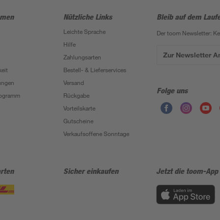
hmen
Nützliche Links
Bleib auf dem Lauf
Leichte Sprache
Der toom Newsletter: K
Hilfe
Zur Newsletter 
Zahlungsarten
eit
Bestell- & Lieferservices
ungen
Versand
Folge uns
Programm
Rückgabe
Vorteilskarte
Gutscheine
Verkaufsoffene Sonntage
rten
Sicher einkaufen
Jetzt die toom-App