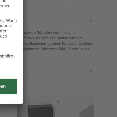
itungen von komplexen Schaltkreisen mit dem
rFlourish zusammen. Der robuste Kasten wird per
ixiert, ist dank schlagfestem grauem Kunststoffgehäuse
net und entspricht der Schutzart IP54. Er verfügt als
ckel.