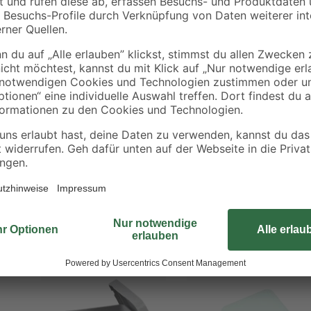
Führen Sie bis zu sieben Stromle
Abzweigkasten von der Marke Eve
Aufputzmontage fest an der Wand f
für den Außenbereich bestens geeig
zusätzlichen Schutz über einen De