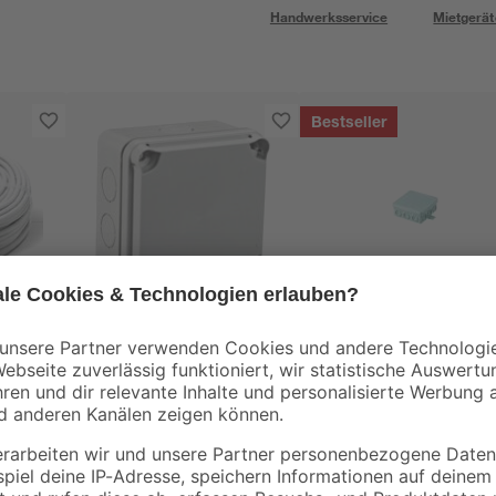
Handwerksservice
Mietgerät
Bestseller
REV Ritter
ektro-
IDE Abzweigkasten
Abzweigkasten AP
Aufputz 108 x 108 x
100 x 100 x 37 mm
 50
64mm IP65
grau
6
,
1
,
49
79
€
€