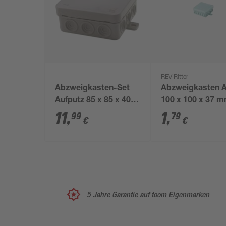
REV Ritter
Abzweigkasten-Set
Abzweigkasten 
Aufputz 85 x 85 x 40
100 x 100 x 37 
mm 10 Stück
grau
11
,
1
,
99
79
€
€
5 Jahre Garantie auf toom Eigenmarken