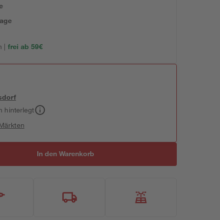
e
tage
 |
frei ab 59€
sdorf
h hinterlegt
 Märkten
In den Warenkorb