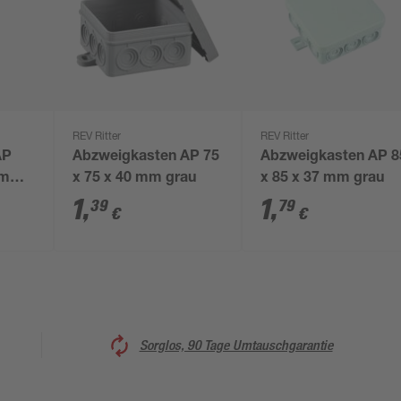
REV Ritter
REV Ritter
AP
Abzweigkasten AP 75
Abzweigkasten AP 8
mm
x 75 x 40 mm grau
x 85 x 37 mm grau
1
,
1
,
39
79
€
€
Sorglos, 90 Tage Umtauschgarantie