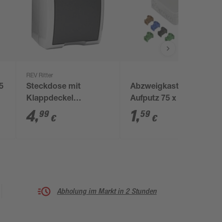
REV Ritter
5
Steckdose mit
Abzweigkasten
Klappdeckel
Aufputz 75 x 75 x 40
'AquaLuxe' grau
mm
4
,
1
,
99
59
€
€
Abholung im Markt in 2 Stunden