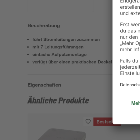
Beschreibung
führt Stromleitungen zusammen
mit 7 Leitungsführungen
einfache Aufputzmontage
verfügt über einen praktischen Deckel
Eigenschaften
Ähnliche Produkte
Bestseller