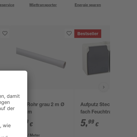
eservice
Miettransporter
Energie sparen
Bestseller
Kopp
ISO-Rohr grau 2 m Ø
Aufputz Steckdose 2-
16 mm
fach Feuchtraum IP44
1
,
5
,
59
99
€
€
0,80 € / Meter