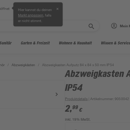
öffnet
✕
Hier kannst du deinen
, falls
Markt anpassen
er nicht stimmt.
Mein 
Sanitär
Garten & Freizeit
Wohnen & Haushalt
Wissen & Servic
hör
/
Abzweigkästen
/
Abzweigkasten Aufputz 84 x 84 x 50 mm IP54
Abzweigkasten A
IP54
Produktdetails
| Artikelnummer
:
9050042
2
,
99
€
inkl. 19% MwSt.