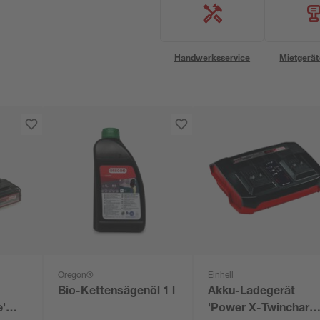
Handwerksservice
Mietgerät
Oregon®
Einhell
Bio-Kettensägenöl 1 l
Akku-Ladegerät
'
'Power X-Twincharg