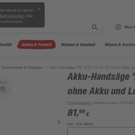
✕
ier kannst du deinen
, falls
Markt anpassen
r nicht stimmt.
Mein 
Sanitär
Garten & Freizeit
Wohnen & Haushalt
Wissen & Servic
Hochentaster & Astsägen
/
Akku-Handsäge 'PS 1815' 15 cm 18 V ohne Akku un
Akku-Handsäge 'P
ohne Akku und L
Produktdetails
| Artikelnummer
:
4102454
81
,
99
€
inkl. 19% MwSt.