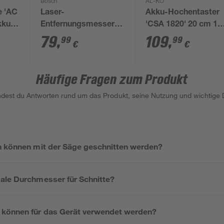
Bosch
AL-KO
e 'AC
Laser-
Akku-Hochentaster
kku
Entfernungsmesser
'CSA 1820' 20 cm 18
'UniversalDistance
ohne Akku und
79
,
109
,
99
99
€
€
50C' mit Tasche und
Ladegerät
Batterien
Häufige Fragen zum Produkt
indest du Antworten rund um das Produkt, seine Nutzung und wichtige D
n können mit der Säge geschnitten werden?
ale Durchmesser für Schnitte?
 können für das Gerät verwendet werden?