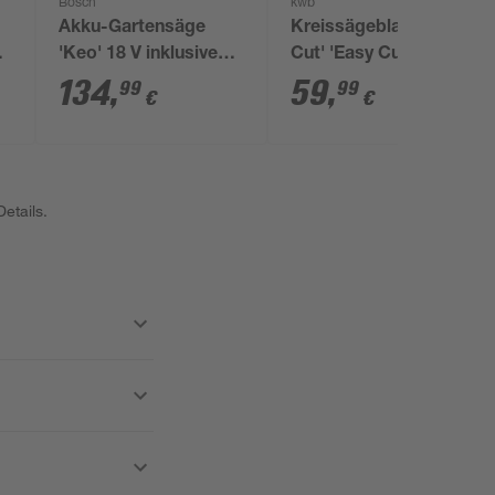
Bosch
kwb
Akku-Gartensäge
Kreissägeblatt 'Easy
 V
'Keo' 18 V inklusive
Cut' 'Easy Cut' Ø 160
Akku und Ladegerät
x 2,8 x 20 mm
134
,
59
,
99
99
€
€
etails.