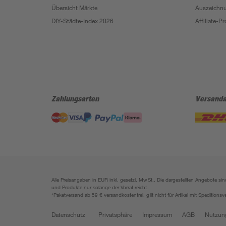
Übersicht Märkte
Auszeichn
DIY-Städte-Index 2026
Affiliate-
Zahlungsarten
Versanda
Alle Preisangaben in EUR inkl. gesetzl. MwSt.. Die dargestellten Angebote 
und Produkte nur solange der Vorrat reicht.
*Paketversand ab 59 € versandkostenfrei, gilt nicht für Artikel mit Speditionsv
Datenschutz
Privatsphäre
Impressum
AGB
Nutzun