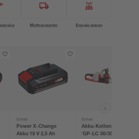
eservice
Miettransporter
Energie sparen
Einhell
Einhell
Power X-Change
Akku-Kettensäge
er
Akku 18 V 2,5 Ah
'GP-LC 36/35 Li-Solo'