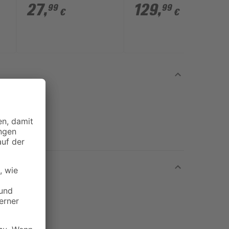
ohne Akku 36 V 35 cm
27
,
129
,
99
99
€
€