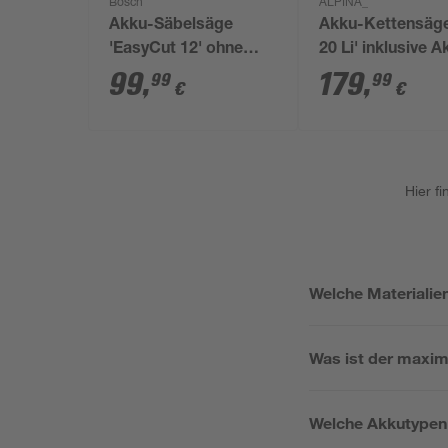
Bosch
ALPINA_
Akku-Säbelsäge
Akku-Kettensäg
'EasyCut 12' ohne
20 Li' inklusive A
Akku
und Ladegerät
99
,
179
,
99
99
€
€
Hier f
Welche Materialie
Was ist der maxim
Welche Akkutypen