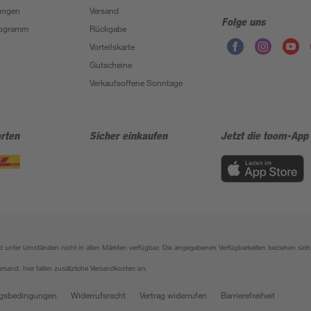
ungen
Versand
Folge uns
Programm
Rückgabe
Vorteilskarte
Gutscheine
Verkaufsoffene Sonntage
rten
Sicher einkaufen
Jetzt die toom-App
sind unter Umständen nicht in allen Märkten verfügbar. Die angegebenen Verfügbarkeiten beziehen s
ersand, hier fallen zusätzliche Versandkosten an.
gsbedingungen
Widerrufsrecht
Vertrag widerrufen
Barrierefreiheit