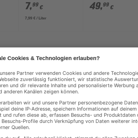
kku
3 A' 18 V
7
,
49
,
99
99
€
€
7,99 € / Liter
em Astbügel
tstoff