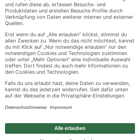
Zahlungsarten
Versandarten
Sicher einkaufen
Jetzt die toom-App herunterladen
Alle Preisangaben in EUR inkl. gesetzl. MwSt.. Die dargestellten Angebote sind unter
Umständen nicht in allen Märkten verfügbar. Die angegebenen Verfügbarkeiten beziehen
sich auf den unter "Mein Markt" ausgewählten toom Baumarkt. Alle Angebote und
Produkte nur solange der Vorrat reicht.
*Paketversand ab 59 € versandkostenfrei, gilt nicht für Artikel mit Speditionsversand, hier
fallen zusätzliche Versandkosten an.
Datenschutz
Privatsphäre
Impressum
AGB
Nutzungsbedingungen
Widerrufsrecht
Vertrag widerrufen