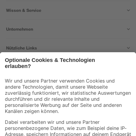
Wissen & Service
Unternehmen
Nützliche Links
Bleib auf dem Laufenden mit unserem Newsletter
Der toom Newsletter: Keine Angebote und Aktionen mehr verpassen!
Zur Newsletter Anmeldung
Folge uns