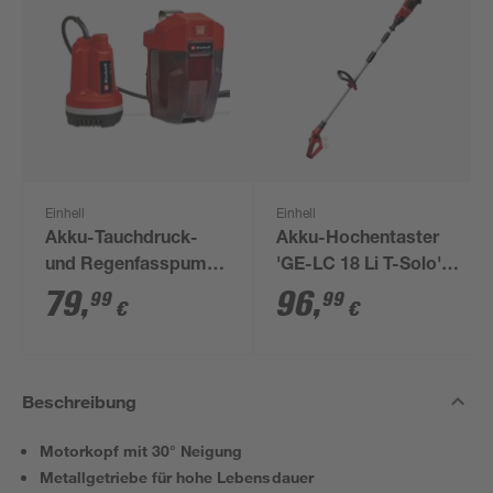
Einhell
Einhell
Akku-Tauchdruck-
Akku-Hochentaster
und Regenfasspumpe
'GE-LC 18 Li T-Solo'
'GE-PP 18 RB Li'
ohne Akku 18 V 20 cm
79
,
96
,
99
99
€
€
Power X-Change 18
W 3000 l/h
Beschreibung
Motorkopf mit 30° Neigung
Metallgetriebe für hohe Lebensdauer