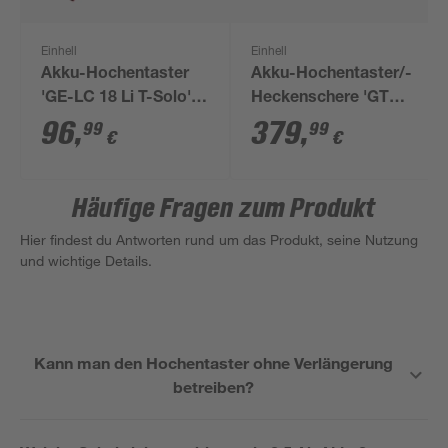
Einhell
Einhell
Akku-Hochentaster
Akku-Hochentaster/-
'GE-LC 18 Li T-Solo'
Heckenschere 'GT
ohne Akku 18 V 20 cm
GE-LM 36/4in1 Li-
96
,
379
,
99
99
€
€
Solo' ohne Akku und
Ladegerät
Häufige Fragen zum Produkt
Hier findest du Antworten rund um das Produkt, seine Nutzung
und wichtige Details.
Kann man den Hochentaster ohne Verlängerung
betreiben?