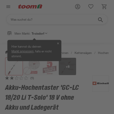
Mein Markt:
Troisdorf
✕
Hier kannst du deinen
, falls er nicht
Markt anpassen
/
Garten & Freizeit
/
Gartenmaschinen
/
Kettensägen
/
Hochentast
stimmt.
+
8
(1)
Akku-Hochentaster 'GC-LC
18/20 Li T-Solo' 18 V ohne
Akku und Ladegerät