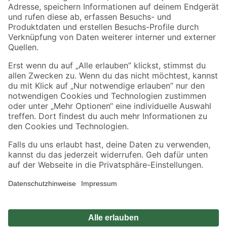
Zahlungsarten
Versandarten
Sicher einkaufen
Jetzt die toom-App herunterladen
Alle Preisangaben in EUR inkl. gesetzl. MwSt.. Die dargestellten Angebote sind unter
Umständen nicht in allen Märkten verfügbar. Die angegebenen Verfügbarkeiten beziehen
sich auf den unter "Mein Markt" ausgewählten toom Baumarkt. Alle Angebote und
Produkte nur solange der Vorrat reicht.
*Paketversand ab 59 € versandkostenfrei, gilt nicht für Artikel mit Speditionsversand, hier
fallen zusätzliche Versandkosten an.
Datenschutz
Privatsphäre
Impressum
AGB