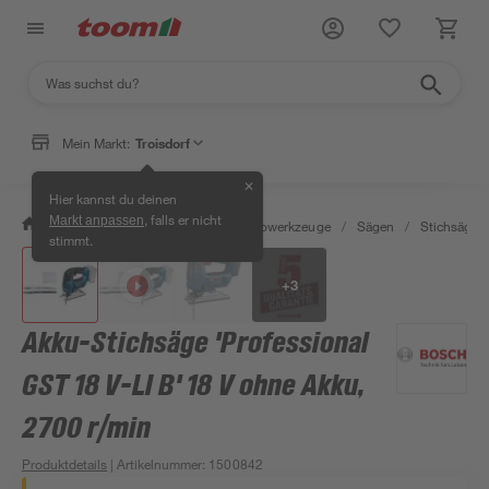
Mein Markt:
Troisdorf
✕
Hier kannst du deinen
, falls er nicht
Markt anpassen
/
Werkstatt & Maschinen
/
Elektrowerkzeuge
/
Sägen
/
Stichsägen
stimmt.
+
3
Akku-Stichsäge 'Professional
GST 18 V-LI B' 18 V ohne Akku,
2700 r/min
Produktdetails
| Artikelnummer
:
1500842