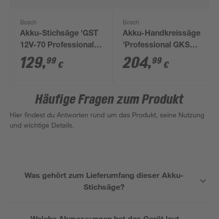
Bosch
Bosch
Akku-Stichsäge 'GST
Akku-Handkreissäge
12V-70 Professional'
'Professional GKS
ohne Akku, in L-BOXX
18V-57 G' ohne Akku
129
,
204
,
99
99
€
€
18 V, mit
Transportbox
Häufige Fragen zum Produkt
Hier findest du Antworten rund um das Produkt, seine Nutzung
und wichtige Details.
Was gehört zum Lieferumfang dieser Akku-
Stichsäge?
Welche Abmessungen hat das Gerät laut