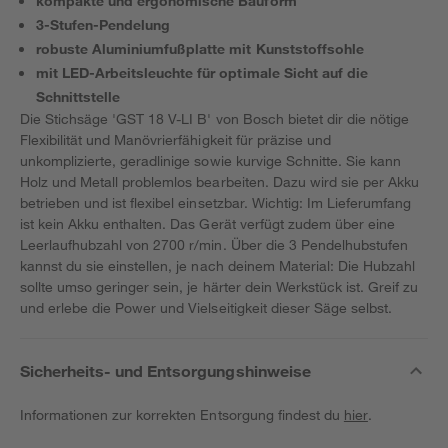
kompakte und ergonomische Bauform
3-Stufen-Pendelung
robuste Aluminiumfußplatte mit Kunststoffsohle
mit LED-Arbeitsleuchte für optimale Sicht auf die
Schnittstelle
Die Stichsäge 'GST 18 V-LI B' von Bosch bietet dir die nötige
Flexibilität und Manövrierfähigkeit für präzise und
unkomplizierte, geradlinige sowie kurvige Schnitte. Sie kann
Holz und Metall problemlos bearbeiten. Dazu wird sie per Akku
betrieben und ist flexibel einsetzbar. Wichtig: Im Lieferumfang
ist kein Akku enthalten. Das Gerät verfügt zudem über eine
Leerlaufhubzahl von 2700 r/min. Über die 3 Pendelhubstufen
kannst du sie einstellen, je nach deinem Material: Die Hubzahl
sollte umso geringer sein, je härter dein Werkstück ist. Greif zu
und erlebe die Power und Vielseitigkeit dieser Säge selbst.
Sicherheits- und Entsorgungshinweise
Informationen zur korrekten Entsorgung findest du
hier
.