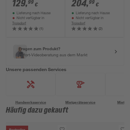
Professional' ohne
18V-57 G' ohne Akku
129
,
204
,
99
99
€
€
Akku, in L-BOXX
18 V, mit
Lieferung nach Hause
Lieferung nach Hause
Transportbox
Nicht verfügbar in
Nicht verfügbar in
Troisdorf
Troisdorf
(1)
(2)
Fragen zum Produkt?
Sofort-Videoberatung aus dem Markt
Unsere passenden Services
Handwerksservice
Mietgeräteservice
Miettra
Häufig dazu gekauft