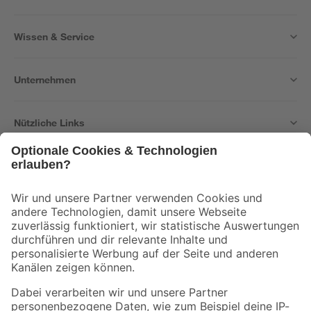
Wissen & Service
Unternehmen
Nützliche Links
Bleib auf dem Laufenden mit unserem Newsletter
Der toom Newsletter: Keine Angebote und Aktionen mehr verpassen!
Zur Newsletter Anmeldung
Folge uns