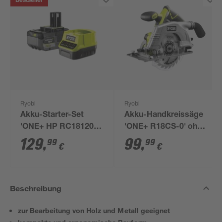
Bestseller
Ryobi
Ryobi
Akku-Starter-Set
Akku-Handkreissäge
'ONE+ HP RC18120-
'ONE+ R18CS-0' ohne
150X' 18 V 5,0 Ah mit
Akku, Ø 165 mm
129
,
99
,
99
99
€
€
Akku und Ladegerät
Beschreibung
zur Bearbeitung von Holz und Metall geeignet