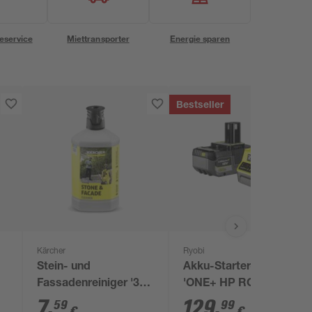
eservice
Miettransporter
Energie sparen
Bestseller
Kärcher
Ryobi
M
Stein- und
Akku-Starter-Set
Fassadenreiniger '3-
'ONE+ HP RC18120-
in-1' RM 611 1 l
150X' 18 V 5,0 Ah mit
7
,
129
,
59
99
€
€