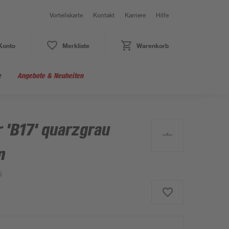
Vorteilskarte
Kontakt
Karriere
Hilfe
Konto
Merkliste
Warenkorb
e
Angebote & Neuheiten
 'B17' quarzgrau
m
5