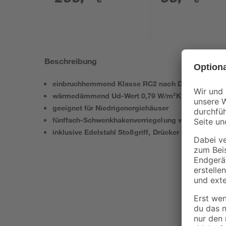
Beschreibung
einbruchhemmend Klasse RC2 nach DIN EN 1627
wärmedämmend Ud-Wert 0,79 W/m²K
geeignet für Niedrigenergiehäuser
fünffach-Schwenkhakenverriegelung von Winkhaus
inklusive Edelstahl Stoßgriff, Drücker und Profilzyl