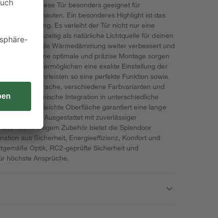
n und macht diese Tür besonders geeignet für
ffiziente Neubauten. Ein besonderes Highlight ist das
 ISO-Verglasung. Es verleiht der Tür nicht nur eine
 dient gleichzeitig als natürliche Lichtquelle für deinen
ung wird zudem die Wärmedämmung weiter verbessert und
gesenkt. Für eine optimale und präzise Montage sorgen
Türbänder. Sie ermöglichen eine exakte Einstellung der
uck und gewährleisten so eine perfekte Funktion sowie
klare Formensprache, verschiedene Farbvarianten und
n eine harmonische Integration in unterschiedliche
ch. Die pflegeleichte Oberfläche garantiert eine lange
s Aussehen. Ausgestattet mit zuverlässiger
g und hochwertigem Zubehör bietet die Splendoor
tion aus Sicherheit, Energieeffizienz, Komfort und
itgemäße Optik, RC2-geprüfte Sicherheit und
r höchste Ansprüche.