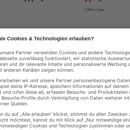
bis WD 6
7,99 € / Liter
Splendoor Haustüren – modernes D
Wärmedämmung. Die Splendoor Haus
Design, solide Qualität, hohe Si
vereinen funktionale Technik mit 
Neubauten als auch für Renovierun
inder
mit einer Bautiefe von 67 mm. Das 
mit hochwertigem PU-Hartschaum g
Stabilität im Alltag, sondern auc
Haustür ist einbruchhemmend nach
erhöhten Schutz gegen Einbruchs
Schraubendreher, Zange oder Keil 
Zuhauses bei. Dank der gedämmte
moderner Konstruktion bietet die T
Witterungseinflüssen. Der hervo