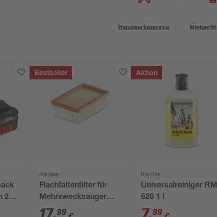
Handwerksservice
Mietgerät
Bestseller
Aktion
Kärcher
Kärcher
pack
Flachfaltenfilter für
Universalreiniger R
h 2
Mehrzwecksauger
626 1 l
MV 4 bis MV 6, WD 4
17
,
7
,
99
99
€
€