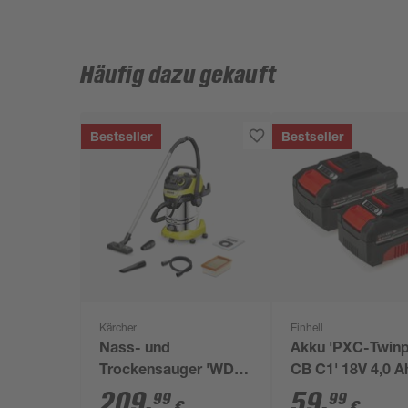
Häufig dazu gekauft
Bestseller
Bestseller
Kärcher
Einhell
Nass- und
Akku 'PXC-Twin
Trockensauger 'WD 6
CB C1' 18V 4,0 A
P S V-30/6/22/T'
Stück
209
,
59
,
99
99
€
€