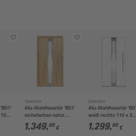
Splendoor
Splendoor
 'B01'
Alu-Stahlhaustür 'B01'
Alu-Stahlhaustür 'B0
110 x
eichefarben natur
weiß rechts 110 x 21
rechts 110 x 210 cm
cm
1.349
,
1.299
,
00
00
€
€