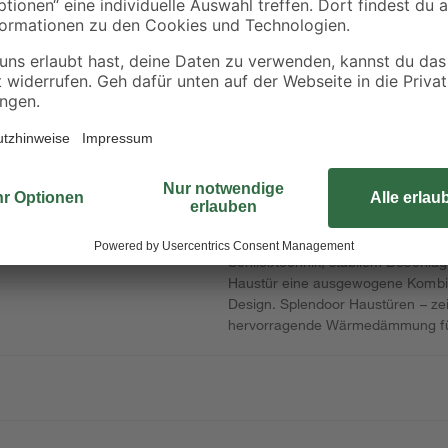
reduziert spürbar deine Heizkoste
Niedrigenergiehäuser und energiee
Glaselement aus satinierter 3-fach
elegante, zeitgemäße Optik, sondern
Flur. Durch die Dreifachverglas
der Energieverbrauch nachhaltig 
die dreidimensional verstellbaren 
Tür in Höhe, Breite und Anpressdr
langfristigen Bedienkomfort. Die 
optionale Design-Elemente erlaube
Wohnstile – von modern bis klassis
Lebensdauer und dauerhaft schöne
Schließtechnik, stabilem Beschla
Haustür eine ausgewogene Kombina
Design. Splendoor Haustüren – ze
hervorragende Wärmedämmung fü