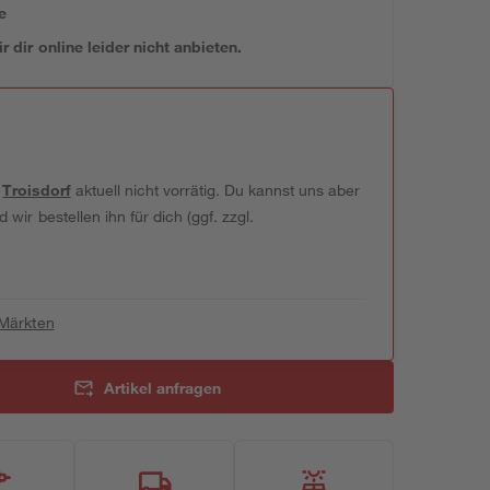
e
 dir online leider nicht anbieten.
t
Troisdorf
aktuell nicht vorrätig. Du kannst uns aber
wir bestellen ihn für dich (ggf. zzgl.
 Märkten
Artikel anfragen