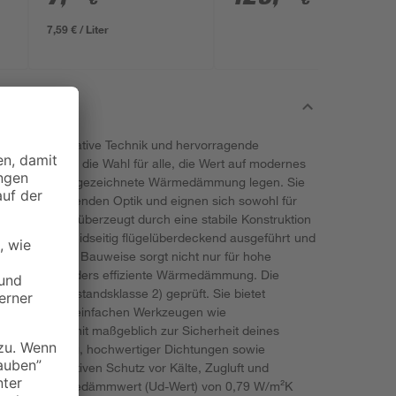
Akku und Ladegerät
7,59 € / Liter
esign, innovative Technik und hervorragende
türen sind die Wahl für alle, die Wert auf modernes
cherheit und ausgezeichnete Wärmedämmung legen. Sie
einer ansprechenden Optik und eignen sich sowohl für
gen. Die Tür überzeugt durch eine stabile Konstruktion
Türblatt ist beidseitig flügelüberdeckend ausgeführt und
efüllt. Diese Bauweise sorgt nicht nur für hohe
h für eine besonders effiziente Wärmedämmung. Die
 RC2 (Widerstandsklasse 2) geprüft. Sie bietet
versuche mit einfachen Werkzeugen wie
und trägt somit maßgeblich zur Sicherheit deines
n Ausführung, hochwertiger Dichtungen sowie
ür einen effektiven Schutz vor Kälte, Zugluft und
rragende Wärmedämmwert (Ud-Wert) von 0,79 W/m²K