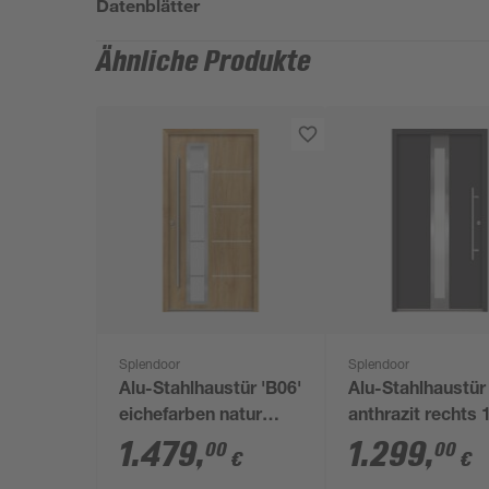
Datenblätter
Ähnliche Produkte
Splendoor
Splendoor
Alu-Stahlhaustür 'B06'
Alu-Stahlhaustür
eichefarben natur
anthrazit rechts 
links 100 x 210 cm
210 cm
1.479
,
1.299
,
00
00
€
€