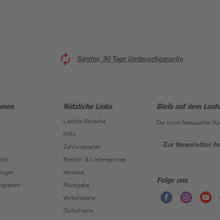
Sorglos, 90 Tage Umtauschgarantie
hmen
Nützliche Links
Bleib auf dem Lauf
Leichte Sprache
Der toom Newsletter: K
Hilfe
Zur Newsletter 
Zahlungsarten
eit
Bestell- & Lieferservices
ungen
Versand
Folge uns
Programm
Rückgabe
Vorteilskarte
Gutscheine