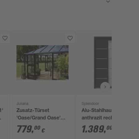
Juliana
Splendoor
1'
Zusatz-Türset
Alu-Stahlhaustür 'B06'
0
'Oase/Grand Oase'
anthrazit rechts 100 x
schwarz 4 Sektionen
210 cm
779
,
1.389
,
00
00
€
€