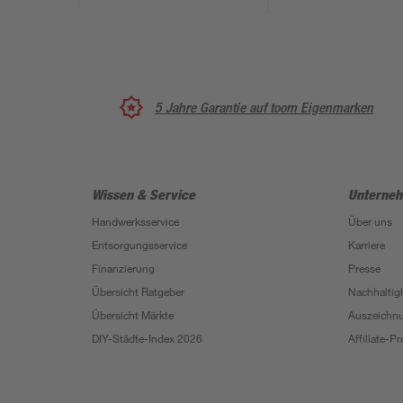
5 Jahre Garantie auf toom Eigenmarken
Wissen & Service
Unterne
Handwerksservice
Über uns
Entsorgungsservice
Karriere
Finanzierung
Presse
Übersicht Ratgeber
Nachhaltigk
Übersicht Märkte
Auszeichn
DIY-Städte-Index 2026
Affiliate-