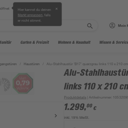
öffnet
✕
Hier kannst du deinen
, falls
Markt anpassen
er nicht stimmt.
Mein 
Sanitär
Garten & Freizeit
Wohnen & Haushalt
Wissen & Servic
gangstüren
/
Haustüren
/
Alu-Stahlhaustür 'B17' quarzgrau links 110 x 210 cm
Alu-Stahlhaustür
links 110 x 210 c
Produktdetails
| Artikelnummer
:
1053209
1.299
,
00
€
inkl. 19% MwSt.