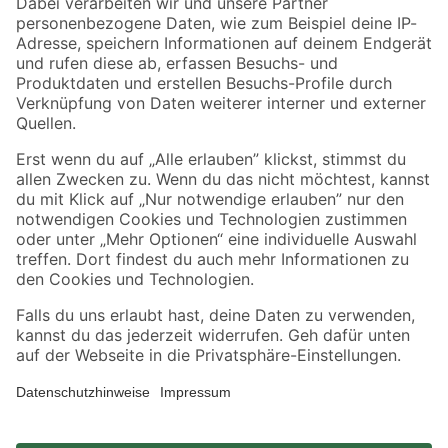
Zahlungsarten
Versandarten
Sicher einkaufen
Jetzt die toom-App herunterladen
Alle Preisangaben in EUR inkl. gesetzl. MwSt.. Die dargestellten Angebote sind unter
Umständen nicht in allen Märkten verfügbar. Die angegebenen Verfügbarkeiten beziehen
sich auf den unter "Mein Markt" ausgewählten toom Baumarkt. Alle Angebote und
Produkte nur solange der Vorrat reicht.
*Paketversand ab 59 € versandkostenfrei, gilt nicht für Artikel mit Speditionsversand, hier
fallen zusätzliche Versandkosten an.