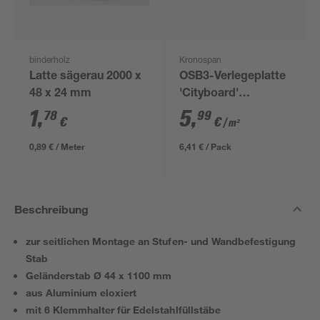
binderholz
Kronospan
Latte sägerau 2000 x
OSB3-Verlegeplatte
48 x 24 mm
'Cityboard'
ungeschliffen 1690 x
1
,
5
,
78
99
€
€
/ m²
634 x 12 mm
0,89 € / Meter
6,41 € / Pack
Beschreibung
zur seitlichen Montage an Stufen- und Wandbefestigung
Stab
Geländerstab Ø 44 x 1100 mm
aus Aluminium eloxiert
mit 6 Klemmhalter für Edelstahlfüllstäbe