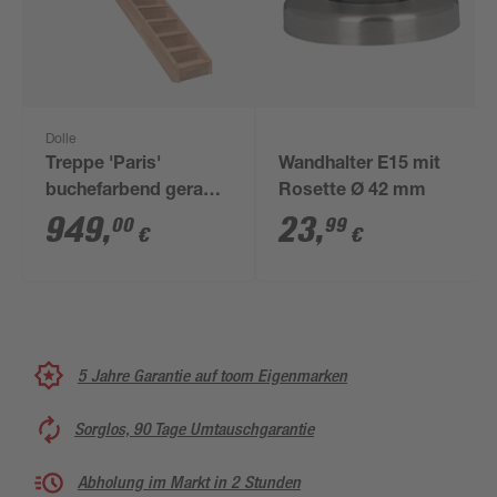
Dolle
Treppe 'Paris'
Wandhalter E15 mit
buchefarbend gerade
Rosette Ø 42 mm
mit 14 Setzstufen
949
,
23
,
00
99
€
€
5 Jahre Garantie auf toom Eigenmarken
Sorglos, 90 Tage Umtauschgarantie
Abholung im Markt in 2 Stunden