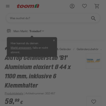
Mein Markt:
Troisdorf
✕
Hier kannst du deinen
, falls er nicht
Markt anpassen
/
Bauen & Renovieren
/
Treppen & Geländer
/
Geländerzubehör
/
A
stimmt.
AluTop Geländerstab 'B1'
Aluminium eloxiert Ø 44 x
1100 mm, inklusive 6
Klemmhalter
Produktdetails
| Artikelnummer
:
302467
59
,
99
€