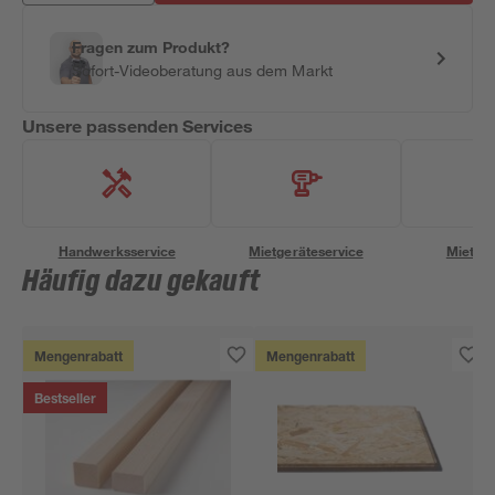
Fragen zum Produkt?
Sofort-Videoberatung aus dem Markt
Unsere passenden Services
Handwerksservice
Mietgeräteservice
Miettra
Häufig dazu gekauft
Mengenrabatt
Mengenrabatt
Bestseller