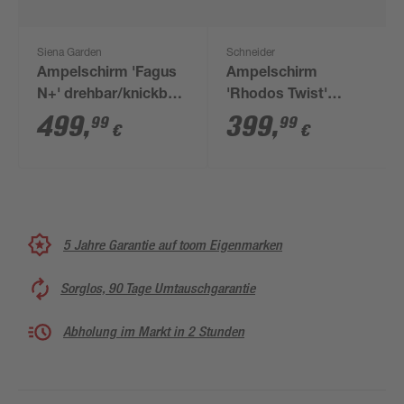
Siena Garden
Schneider
Ampelschirm 'Fagus
Ampelschirm
N+' drehbar/knickbar
'Rhodos Twist'
Ø 350 cm
drehbar/neigbar 300 x
499
,
399
,
99
99
€
€
300 cm
5 Jahre Garantie auf toom Eigenmarken
Sorglos, 90 Tage Umtauschgarantie
Abholung im Markt in 2 Stunden