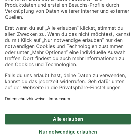
Sicher einkaufen
Jetzt die toom-App herunterladen
Alle Preisangaben in EUR inkl. gesetzl. MwSt.. Die dargestellten Angebote sind unter
Umständen nicht in allen Märkten verfügbar. Die angegebenen Verfügbarkeiten beziehen
sich auf den unter "Mein Markt" ausgewählten toom Baumarkt. Alle Angebote und
Produkte nur solange der Vorrat reicht.
*Paketversand ab 59 € versandkostenfrei, gilt nicht für Artikel mit Speditionsversand, hier
fallen zusätzliche Versandkosten an.
Datenschutz
Privatsphäre
Impressum
AGB
Nutzungsbedingungen
Widerrufsrecht
Vertrag widerrufen
Barrierefreiheit