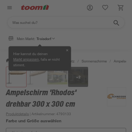
Mein Markt:
Troisdorf
✕
Hier kannst du deinen
, falls er nicht
Markt anpassen
/
Garten & Freizeit
/
Sonnenschutz
/
Sonnenschirme
/
Ampelschi
stimmt.
+
2
Ampelschirm 'Rhodos'
drehbar 300 x 300 cm
Produktdetails
| Artikelnummer
:
4790133
Farbe und Größe auswählen