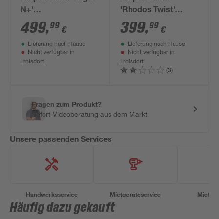
N+'
'Rhodos Twist'
drehbar/knickbar Ø
drehbar/neigbar 300
499
,
399
,
99
99
€
€
350 cm
x 300 cm
Lieferung nach Hause
Lieferung nach Hause
Nicht verfügbar in
Nicht verfügbar in
Troisdorf
Troisdorf
(3)
Fragen zum Produkt?
Sofort-Videoberatung aus dem Markt
Unsere passenden Services
Handwerksservice
Mietgeräteservice
Miettra
Häufig dazu gekauft