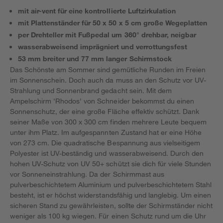
mit air-vent für eine kontrollierte Luftzirkulation
mit Plattenständer für 50 x 50 x 5 cm große Wegeplatten
per Drehteller mit Fußpedal um 360° drehbar, neigbar
wasserabweisend imprägniert und verrottungsfest
53 mm breiter und 77 mm langer Schirmstock
Das Schönste am Sommer sind gemütliche Runden im Freien
im Sonnenschein. Doch auch da muss an den Schutz vor UV-
Strahlung und Sonnenbrand gedacht sein. Mit dem
Ampelschirm 'Rhodos' von Schneider bekommst du einen
Sonnenschutz, der eine große Fläche effektiv schützt. Dank
seiner Maße von 300 x 300 cm finden mehrere Leute bequem
unter ihm Platz. Im aufgespannten Zustand hat er eine Höhe
von 273 cm. Die quadratische Bespannung aus vielseitigem
Polyester ist UV-beständig und wasserabweisend. Durch den
hohen UV-Schutz von UV 50+ schützt sie dich für viele Stunden
vor Sonneneinstrahlung. Da der Schirmmast aus
pulverbeschichtetem Aluminium und pulverbeschichtetem Stahl
besteht, ist er höchst widerstandsfähig und langlebig. Um einen
sicheren Stand zu gewährleisten, sollte der Schirmständer nicht
weniger als 100 kg wiegen. Für einen Schutz rund um die Uhr