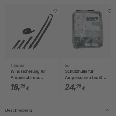
Schneider
toom
Windsicherung für
Schutzhülle für
Ampelschirme
Ampelschirm bis Ø
schwarz
300 cm
16
,
24
,
99
99
€
€
Beschreibung