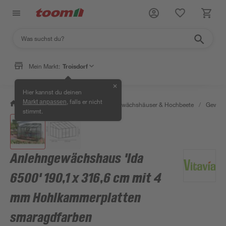
Mein Markt:
Troisdorf
✕
Hier kannst du deinen
, falls er nicht
Markt anpassen
/
Garten & Freizeit
/
Anzucht, Gewächshäuser & Hochbeete
/
Gewäch
stimmt.
Anlehngewächshaus 'Ida
6500' 190,1 x 316,6 cm mit 4
mm Hohlkammerplatten
smaragdfarben