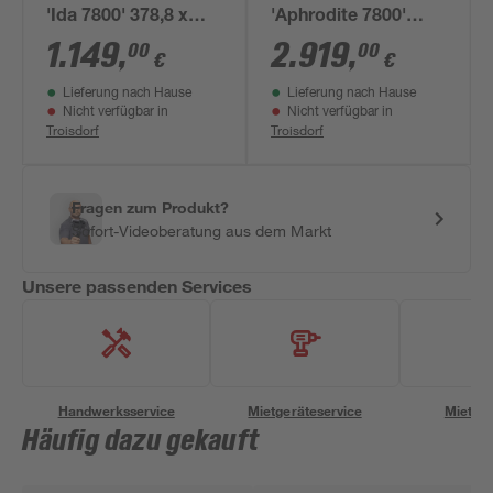
'Ida 7800' 378,8 x
'Aphrodite 7800'
190,1 cm mit 4 mm
269,9 x 275,4 cm mit
1.149
,
2.919
,
00
00
€
€
Hohlkammerplatten
3 mm
Lieferung nach Hause
Lieferung nach Hause
schwarz
Sicherheitsglas/10
Nicht verfügbar in
Nicht verfügbar in
mm
Troisdorf
Troisdorf
Hohlkammerplatten
weiß
Fragen zum Produkt?
Sofort-Videoberatung aus dem Markt
Unsere passenden Services
Handwerksservice
Mietgeräteservice
Miettra
Häufig dazu gekauft