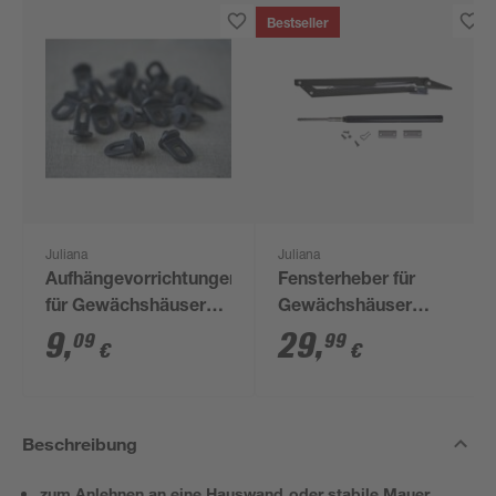
Bestseller
Juliana
Juliana
Aufhängevorrichtungen
Fensterheber für
für Gewächshäuser
Gewächshäuser
schwarz 20 Stück
'Ventomax'
9
,
29
,
09
99
€
€
Beschreibung
zum Anlehnen an eine Hauswand oder stabile Mauer