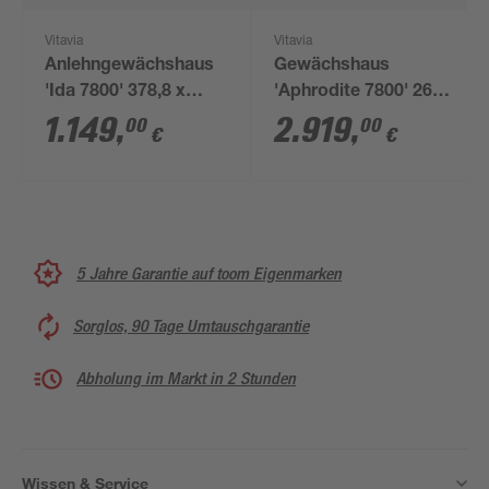
Vitavia
Vitavia
Anlehngewächshaus
Gewächshaus
'Ida 7800' 378,8 x
'Aphrodite 7800' 269,9
190,1 cm mit 4 mm
x 275,4 cm mit 3 mm
1.149
,
2.919
,
00
00
€
€
Hohlkammerplatten
Sicherheitsglas/10
schwarz
mm
Hohlkammerplatten
weiß
5 Jahre Garantie auf toom Eigenmarken
Sorglos, 90 Tage Umtauschgarantie
Abholung im Markt in 2 Stunden
Wissen & Service