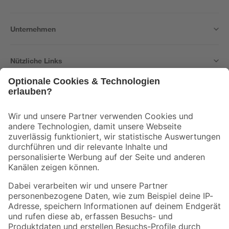
Unternehmen
Nützliche Links
Bleib auf dem Laufenden mit unserem Newsletter
Der toom Newsletter: Keine Angebote und Aktionen mehr verpassen!
Zur Newsletter Anmeldung
Folge uns
Zahlungsarten
Versandarten