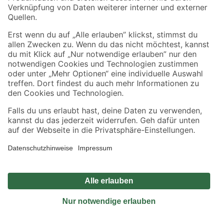
Sicher einkaufen
Jetzt die toom-App herunterladen
Alle Preisangaben in EUR inkl. gesetzl. MwSt.. Die dargestellten Angebote sind unter
Umständen nicht in allen Märkten verfügbar. Die angegebenen Verfügbarkeiten beziehen
sich auf den unter "Mein Markt" ausgewählten toom Baumarkt. Alle Angebote und
Produkte nur solange der Vorrat reicht.
*Paketversand ab 59 € versandkostenfrei, gilt nicht für Artikel mit Speditionsversand, hier
fallen zusätzliche Versandkosten an.
Datenschutz
Privatsphäre
Impressum
AGB
Nutzungsbedingungen
Widerrufsrecht
Vertrag widerrufen
Barrierefreiheit