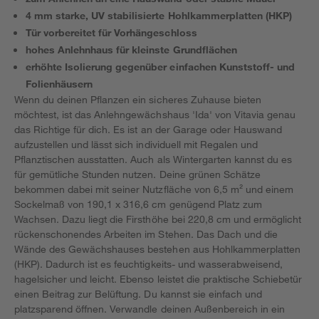
4 mm starke, UV stabilisierte Hohlkammerplatten (HKP)
Tür vorbereitet für Vorhängeschloss
hohes Anlehnhaus für kleinste Grundflächen
erhöhte Isolierung gegenüber einfachen Kunststoff- und
Folienhäusern
Wenn du deinen Pflanzen ein sicheres Zuhause bieten
möchtest, ist das Anlehngewächshaus 'Ida' von Vitavia genau
das Richtige für dich. Es ist an der Garage oder Hauswand
aufzustellen und lässt sich individuell mit Regalen und
Pflanztischen ausstatten. Auch als Wintergarten kannst du es
für gemütliche Stunden nutzen. Deine grünen Schätze
bekommen dabei mit seiner Nutzfläche von 6,5 m² und einem
Sockelmaß von 190,1 x 316,6 cm genügend Platz zum
Wachsen. Dazu liegt die Firsthöhe bei 220,8 cm und ermöglicht
rückenschonendes Arbeiten im Stehen. Das Dach und die
Wände des Gewächshauses bestehen aus Hohlkammerplatten
(HKP). Dadurch ist es feuchtigkeits- und wasserabweisend,
hagelsicher und leicht. Ebenso leistet die praktische Schiebetür
einen Beitrag zur Belüftung. Du kannst sie einfach und
platzsparend öffnen. Verwandle deinen Außenbereich in ein