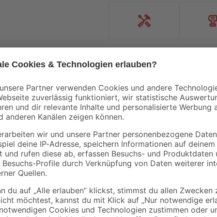
Handwerksservice
Mietgerät
Bestseller
Bestseller
Villeroy & Boch
Villeroy & Boch
Wand-WC
Wand-WC