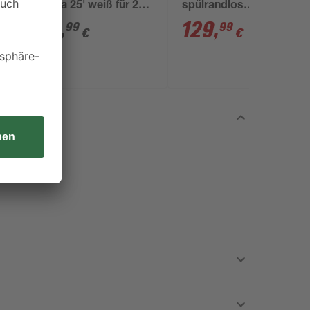
'Delta 25' weiß für 2-
spülrandlos
Mengen-Spülung
'Lissabon' inklusive
39
,
129
,
99
99
€
€
WC-Sitz weiß