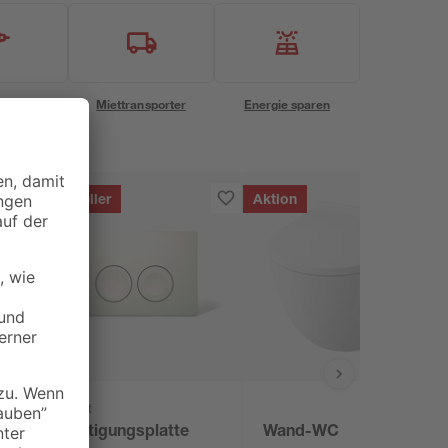
eservice
Miettransporter
Energie sparen
Bestseller
Aktion
Geberit
Betätigungsplatte
Wand-WC