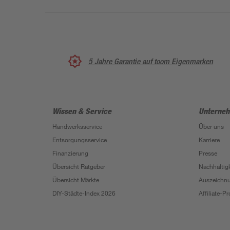
5 Jahre Garantie auf toom Eigenmarken
Wissen & Service
Unterne
Handwerksservice
Über uns
Entsorgungsservice
Karriere
Finanzierung
Presse
Übersicht Ratgeber
Nachhaltigk
Übersicht Märkte
Auszeichn
DIY-Städte-Index 2026
Affiliate-