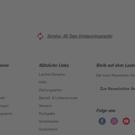
Sorglos, 90 Tage Umtauschgarantie
hmen
Nützliche Links
Bleib auf dem Lauf
Leichte Sprache
Der toom Newsletter: K
Hilfe
Zur Newsletter 
Zahlungsarten
eit
Bestell- & Lieferservices
ungen
Versand
Folge uns
Programm
Rückgabe
Vorteilskarte
Gutscheine