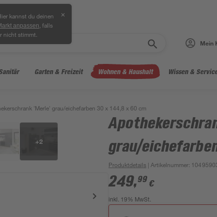
✕
ier kannst du deinen
, falls
Markt anpassen
r nicht stimmt.
Mein 
Sanitär
Garten & Freizeit
Wohnen & Haushalt
Wissen & Servic
ekerschrank 'Merle' grau/eichefarben 30 x 144,8 x 60 cm
Apothekerschran
+
2
grau/eichefarben
Produktdetails
| Artikelnummer
:
1049590
249
,
99
€
inkl. 19% MwSt.