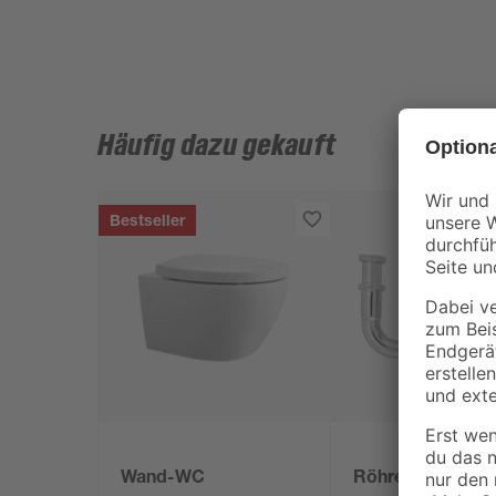
Häufig dazu gekauft
Bestseller
Wand-WC
Röhrensiphon