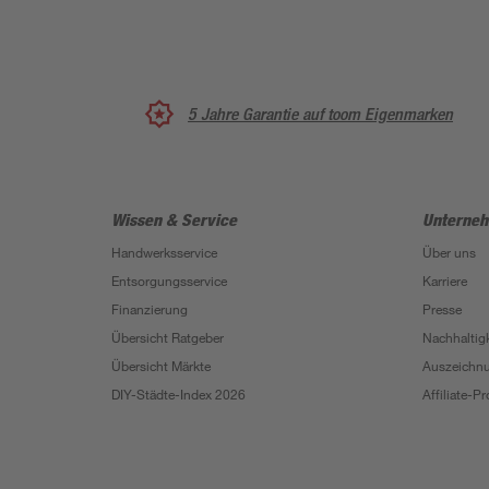
5 Jahre Garantie auf toom Eigenmarken
Wissen & Service
Unterne
Handwerksservice
Über uns
Entsorgungsservice
Karriere
Finanzierung
Presse
Übersicht Ratgeber
Nachhaltigk
Übersicht Märkte
Auszeichn
DIY-Städte-Index 2026
Affiliate-