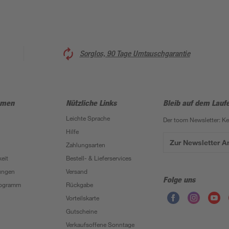
Sorglos, 90 Tage Umtauschgarantie
hmen
Nützliche Links
Bleib auf dem Lauf
Leichte Sprache
Der toom Newsletter: K
Hilfe
Zur Newsletter 
Zahlungsarten
eit
Bestell- & Lieferservices
ungen
Versand
Folge uns
Programm
Rückgabe
Vorteilskarte
Gutscheine
Verkaufsoffene Sonntage