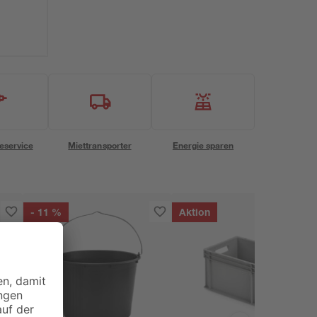
eservice
Miettransporter
Energie sparen
- 11 %
Aktion