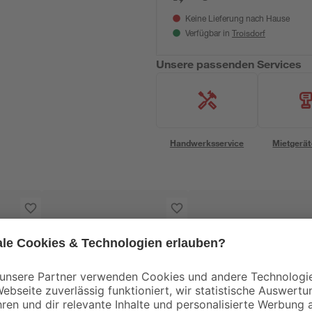
Keine Lieferung nach Hause
Troisdorf
Verfügbar in
Unsere passenden Services
Handwerksservice
Mietgerät