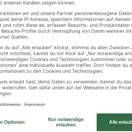
Kärcher
KIS
Akku-
Aufbewahrungsbox
Waschsauger 'SE 3-
'R' Kunststoff Größe
18 Compact' ohne
XL 57 Liter 56,5 x 38 
169
,
10
,
99
99
€
€
Akku und Ladegerät
36 cm
Die praktische 'Baby-Box' ist ein
Transportbox für Haushalt, Büro, 
übereinander gestapelt werden.