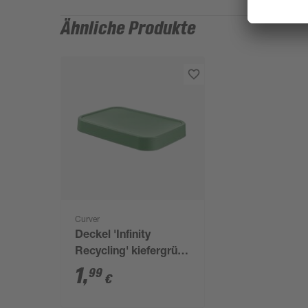
Ähnliche Produkte
Curver
Deckel 'Infinity
Recycling' kiefergrün,
für 4,5 l Boxen
1
,
99
€