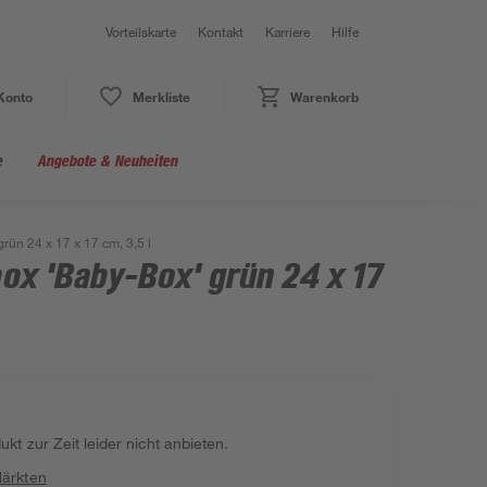
Vorteilskarte
Kontakt
Karriere
Hilfe
Konto
Merkliste
Warenkorb
e
Angebote & Neuheiten
ün 24 x 17 x 17 cm, 3,5 l
x 'Baby-Box' grün 24 x 17
kt zur Zeit leider nicht anbieten.
Märkten