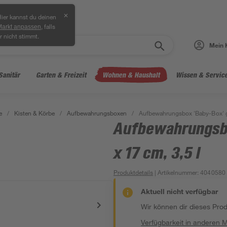
✕
ier kannst du deinen
, falls
Markt anpassen
r nicht stimmt.
Mein 
Sanitär
Garten & Freizeit
Wohnen & Haushalt
Wissen & Servic
e
/
Kisten & Körbe
/
Aufbewahrungsboxen
/
Aufbewahrungsbox 'Baby-Box' gr
Aufbewahrungsbo
x 17 cm, 3,5 l
Produktdetails
| Artikelnummer
:
4040580
Aktuell nicht verfügbar
Wir können dir dieses Produ
Verfügbarkeit in anderen 