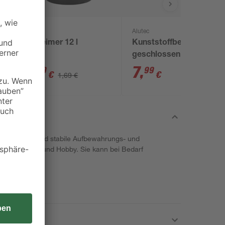
Alutec
Baueimer 12 l
Kunststoffbehälter
geschlossen grau 40
x
x 30 x 23,5 cm
1
,
7
,
49
99
€
€
1,69 €
e universelle und stabile Aufbewahrungs- und
Kinderzimmer und Hobby. Sie kann bei Bedarf