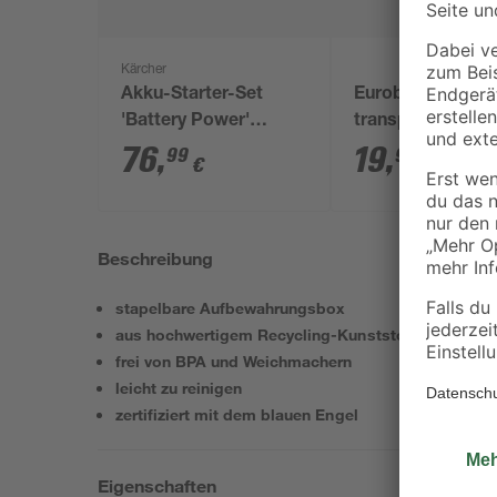
Kärcher
Akku-Starter-Set
Eurobox L
'Battery Power'
transparent 62l
Ladegerät und Akku
60x40x32 cm
76
,
19
,
99
99
€
€
18 V, 2,5 Ah
Beschreibung
stapelbare Aufbewahrungsbox
aus hochwertigem Recycling-Kunststoff
frei von BPA und Weichmachern
leicht zu reinigen
zertifiziert mit dem blauen Engel
Eigenschaften