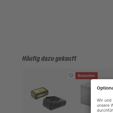
Häufig dazu gekauft
Bestseller