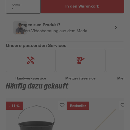
Anzahl:
In den Warenkorb
Fragen zum Produkt?
Sofort-Videoberatung aus dem Markt
Unsere passenden Services
Handwerksservice
Mietgeräteservice
Miettra
Häufig dazu gekauft
- 11 %
Bestseller