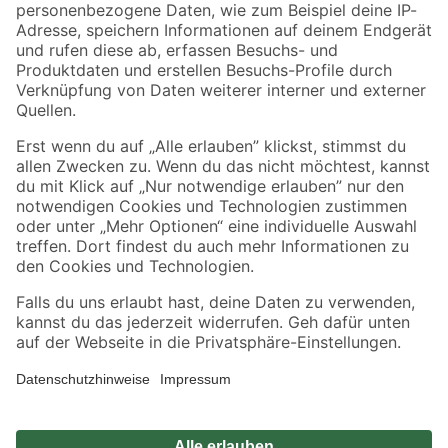
Zahlungsarten
Versandarten
Sicher einkaufen
Jetzt die toom-App herunterladen
Alle Preisangaben in EUR inkl. gesetzl. MwSt.. Die dargestellten Angebote sind unter
Umständen nicht in allen Märkten verfügbar. Die angegebenen Verfügbarkeiten beziehen
sich auf den unter "Mein Markt" ausgewählten toom Baumarkt. Alle Angebote und
Produkte nur solange der Vorrat reicht.
*Paketversand ab 59 € versandkostenfrei, gilt nicht für Artikel mit Speditionsversand, hier
fallen zusätzliche Versandkosten an.
Datenschutz
Privatsphäre
Impressum
AGB