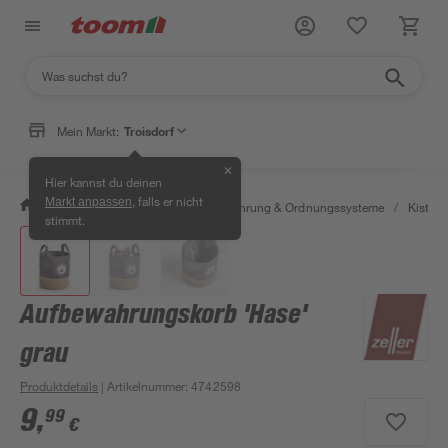
Mein Markt:
Troisdorf
✕
Hier kannst du deinen
, falls er nicht
Markt anpassen
/
Wohnen & Haushalt
/
Aufbewahrung & Ordnungssysteme
/
Kisten 
stimmt.
Aufbewahrungskorb 'Hase'
grau
Produktdetails
| Artikelnummer
:
4742598
9
,
99
€