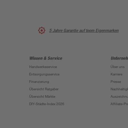
5 Jahre Garantie auf toom Eigenmarken
Wissen & Service
Unterne
Handwerksservice
Über uns
Entsorgungsservice
Karriere
Finanzierung
Presse
Übersicht Ratgeber
Nachhaltigk
Übersicht Märkte
Auszeichn
DIY-Städte-Index 2026
Affiliate-