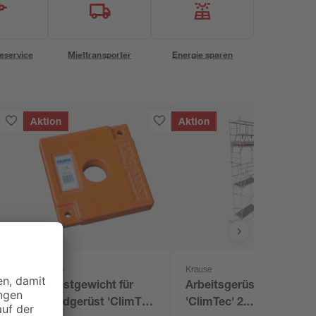
eservice
Miettransporter
Energie sparen
Aktion
Aktion
Krause
Krause
Ballastgewicht für
Arbeitsgerüst
c
Grundgerüst 'ClimTec
'ClimTec' 2.