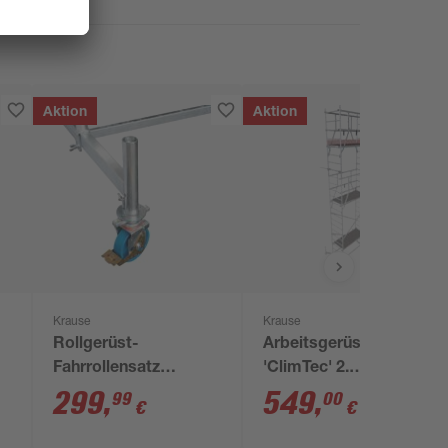
Aktion
Aktion
Krause
Krause
Rollgerüst-
Arbeitsgerüst
Fahrrollensatz
'ClimTec' 2.
höhenverstellbar Ø
Aufstockung 215 cm
299
,
549
,
99
00
€
€
15, 4-teilig