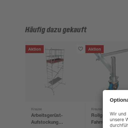
Häufig dazu gekauft
Aktion
Aktion
Krause
Krause
Arbeitsgerüst-
Rollgerüst-
Aufstockung
Fahrrollensatz