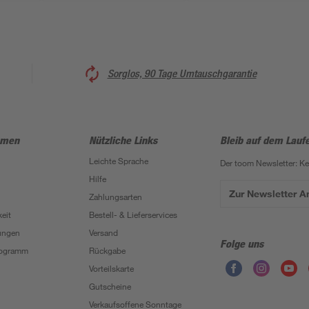
Sorglos, 90 Tage Umtauschgarantie
hmen
Nützliche Links
Bleib auf dem Lauf
Leichte Sprache
Der toom Newsletter: K
Hilfe
Zur Newsletter 
Zahlungsarten
eit
Bestell- & Lieferservices
ungen
Versand
Folge uns
Programm
Rückgabe
Vorteilskarte
Gutscheine
Verkaufsoffene Sonntage