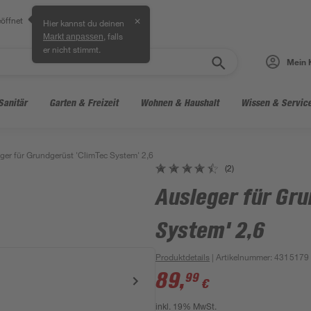
öffnet
✕
Hier kannst du deinen
, falls
Markt anpassen
er nicht stimmt.
Mein 
Sanitär
Garten & Freizeit
Wohnen & Haushalt
Wissen & Servic
ger für Grundgerüst 'ClimTec System' 2,6
(2)
Ausleger für Gr
System' 2,6
Produktdetails
| Artikelnummer
:
4315179
89
,
99
€
inkl. 19% MwSt.