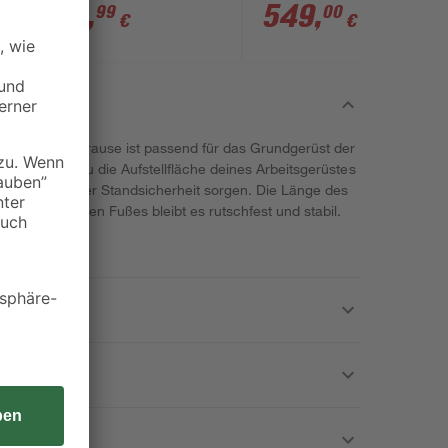
System'
Aufstockung 215 cm
34
,
549
,
99
00
€
€
n der Marke Krause ist passend für das Grundgerüst der
mit kannst du die Aufstellfläche deines Arbeitsgerüstes
ine Erhöhung der Standsicherheit sorgen. Die Länge des
des gummierten Fußes bleibt es rutschfest und stabil.