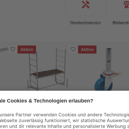
Handwerksservice
Mietgerät
Aktion
Aktion
Krause
Krause
Grundgerüst 'ClimTec
Fahrrollensatz für
System'
Grundgerüst 'ClimTe