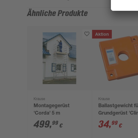
Ähnliche Produkte
Aktion
Krause
Krause
Montagegerüst
Ballastgewicht fü
'Corda' 5 m
Grundgerüst 'Cl
System'
499
,
34
,
99
99
€
€