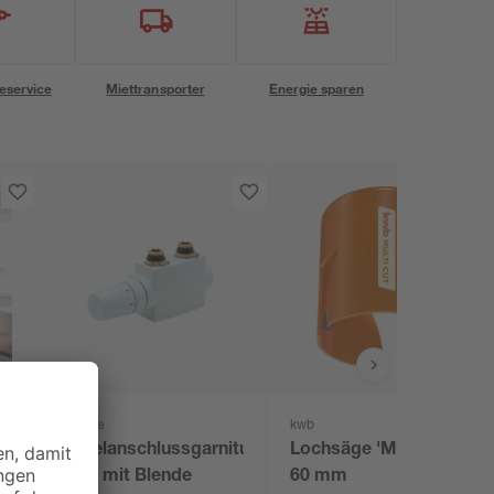
eservice
Miettransporter
Energie sparen
Schulte
kwb
Mittelanschlussgarnitur
Lochsäge 'MultiCut' Ø
weiß mit Blende
60 mm