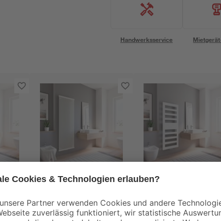
Handwerksservice
Mietgerät
Schulte
Schulte
urin'
Badheizkörper 'Kiel'
Badheizkörper
5 cm,
mit Mittelanschluss,
'Münster' weiß 154,3