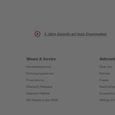
5 Jahre Garantie auf toom Eigenmarken
Wissen & Service
Unterne
Handwerksservice
Über uns
Entsorgungsservice
Karriere
Finanzierung
Presse
Übersicht Ratgeber
Nachhaltigk
Übersicht Märkte
Auszeichn
DIY-Städte-Index 2026
Affiliate-