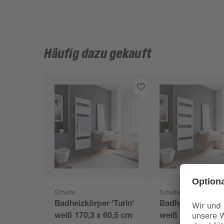
Häufig dazu gekauft
Schulte
Schulte
Badheizkörper 'Turin'
Badheizkörper 'T
weiß 170,3 x 60,5 cm
weiß 170,3 x 60,