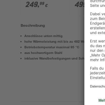
Anschluss recht
249
,
499
,
99
99
€
€
Beschreibung
Anschlüsse unten mittig
hohe Wärmeleistung mit bis zu 482 Watt
Betriebstemperatur maximal 95 °C
aus hochwertigem Stahl
inklusive Wandbefestigungen und Schrauben