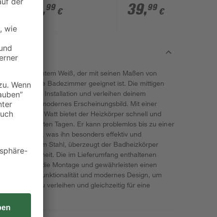
99
,
39
,
99
99
€
€
ter' in elegantem Weiß, der mit seinen Maßen von
als auch kleine Badezimmer geeignet ist. Die mittigen
platzsparende Installation und verleihen deinem
eräumtes und modernes Erscheinungsbild. Mit einer
n bis zu 482 Watt bietet der Heizkörper schnell und
 an den kältesten Tagen. Er kann problemlos bis zu einer
ieben werden, was ihn besonders effektiv und
us hochwertigem Stahl, überzeugt der Badheizkörper
it und Robustheit. Die im Lieferumfang enthaltenen
 erleichtern die Montage und gewährleisten einen
er verbindet Funktionalität und modernes Design, um
e Wärme zu verleihen und gleichzeitig für eine