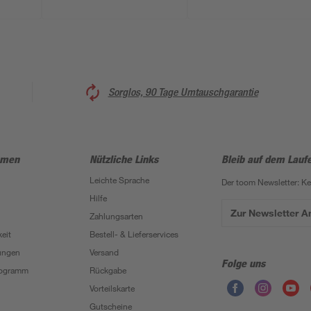
Sorglos, 90 Tage Umtauschgarantie
hmen
Nützliche Links
Bleib auf dem Lauf
Leichte Sprache
Der toom Newsletter: K
Hilfe
Zur Newsletter 
Zahlungsarten
eit
Bestell- & Lieferservices
ungen
Versand
Folge uns
Programm
Rückgabe
Vorteilskarte
Gutscheine