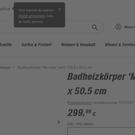
öffnet
✕
Hier kannst du deinen
, falls
Markt anpassen
er nicht stimmt.
Mein 
Sanitär
Garten & Freizeit
Wohnen & Haushalt
Wissen & Servic
körper
/
Badheizkörper 'Münster' weiß 170,3 x 50,5 cm
Badheizkörper '
x 50,5 cm
Produktdetails
| Artikelnummer
:
5702267
299
,
99
€
inkl. 19% MwSt.