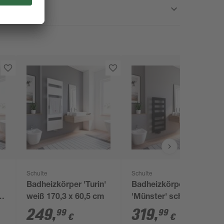
Schulte
Schulte
Badheizkörper 'Turin'
Badheizkörper
x
weiß 170,3 x 60,5 cm
'Münster' schwarz
114,3 x 50,5 cm
249
,
319
,
99
99
€
€