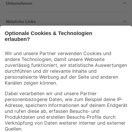
Unternehmen
Nützliche Links
Bleib auf dem Laufenden mit unserem Newsletter
Der toom Newsletter: Keine Angebote und Aktionen mehr verpassen!
Zur Newsletter Anmeldung
Folge uns
Zahlungsarten
Versandarten