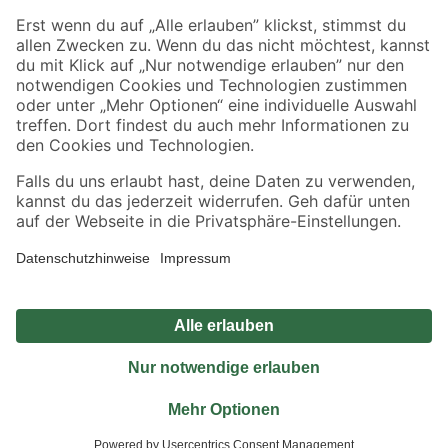
Sicher einkaufen
Jetzt die toom-App herunterladen
Alle Preisangaben in EUR inkl. gesetzl. MwSt.. Die dargestellten Angebote sind unter
Umständen nicht in allen Märkten verfügbar. Die angegebenen Verfügbarkeiten beziehen
sich auf den unter "Mein Markt" ausgewählten toom Baumarkt. Alle Angebote und
Produkte nur solange der Vorrat reicht.
*Paketversand ab 59 € versandkostenfrei, gilt nicht für Artikel mit Speditionsversand, hier
fallen zusätzliche Versandkosten an.
Datenschutz
Privatsphäre
Impressum
AGB
Nutzungsbedingungen
Widerrufsrecht
Vertrag widerrufen
Barrierefreiheit
© 2026 toom Baumarkt GmbH