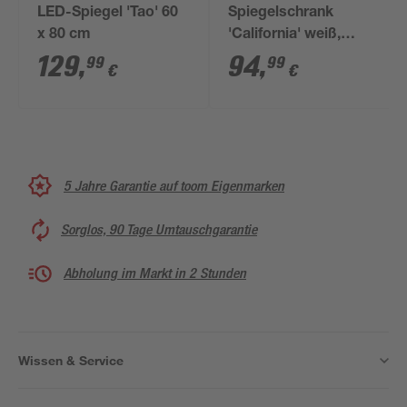
LED-Spiegel 'Tao' 60
Spiegelschrank
x 80 cm
'California' weiß,
silbern 60 x 60 x 20
129
,
94
,
99
99
€
€
cm
5 Jahre Garantie auf toom Eigenmarken
Sorglos, 90 Tage Umtauschgarantie
Abholung im Markt in 2 Stunden
Wissen & Service