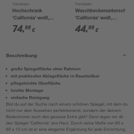
Trendteam
Trendteam
Hochschrank
Waschbeckenunterschran
'California' weiß,
'California' weiß,
silbern 32 x 180 x 28
silbern 60 x 55 x 28
74
,
44
,
99
99
€
€
cm
cm
Beschreibung
große Spiegelfläche ohne Rahmen
mit praktischer Ablagefläche in Rauchsilber
pflegeleichte Oberfläche
leichte Montage
einfache Reinigung
Bist du auf der Suche nach einem schönen Spiegel, mit dem du
nicht nur dein Aussehen perfektionierst, sondern der deinem
Badezimmer auch das gewisse Extra gibt? Dann legen wir dir
den Spiegel 'California' ans Herz. Durch seine Maße von 60 x
60 x 13 cm ist er eine elegante Ergänzung für jede Einrichtung.