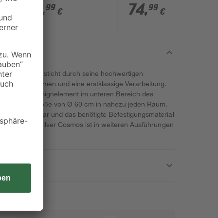
schwarz
'Start' chromfarben
70
,
74
,
99
99
€
€
smos Black besticht durch seine hochwertigen
 Aluminiumrahmen und eine erstklassige Verarbeitung.
einzigartige Designelement im unteren Bereich des
t mit einer Größe von Ø 60 cm in nahezu jeden Raum.
ten durchführbar und das benötigte Befestigungsmaterial
 Lichtspiegel Silver Cosmos ist in weiteren Ausführungen