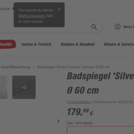
öffnet
✕
Hier kannst du deinen
, falls
Markt anpassen
er nicht stimmt.
Mein 
Sanitär
Garten & Freizeit
Wohnen & Haushalt
Wissen & Servic
 ohne Beleuchtung
/
Badspiegel 'Silver Cosmos' schwarz Ø 60 cm
Badspiegel 'Sil
+
2
Ø 60 cm
Produktdetails
| Artikelnummer
:
5352152
179
,
99
€
inkl. 19% MwSt.