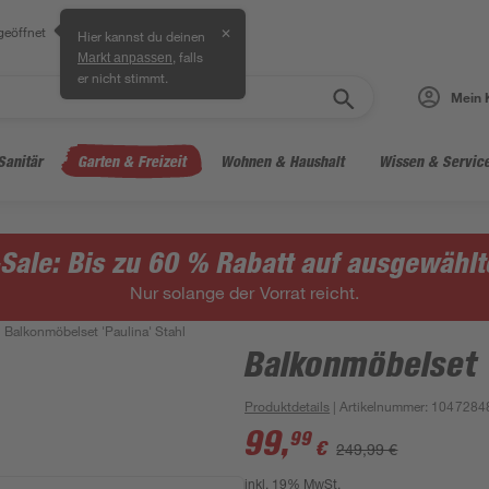
geöffnet
✕
Hier kannst du deinen
, falls
Markt anpassen
er nicht stimmt.
Mein 
Sanitär
Garten & Freizeit
Wohnen & Haushalt
Wissen & Servic
ale: Bis zu 60 % Rabatt auf ausgewählte
Nur solange der Vorrat reicht.
Balkonmöbelset 'Paulina' Stahl
Balkonmöbelset '
Produktdetails
| Artikelnummer
:
1047284
99
,
99
€
249,99 €
inkl. 19% MwSt.