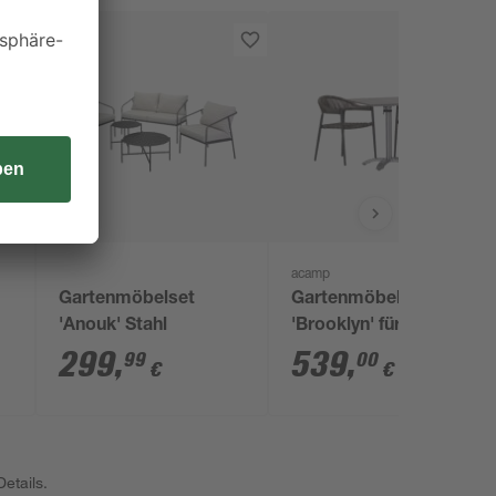
acamp
Gartenmöbelset
Gartenmöbelset
'Anouk' Stahl
'Brooklyn' für 2
Personen Aluminium
299
,
539
,
99
00
€
€
etails.