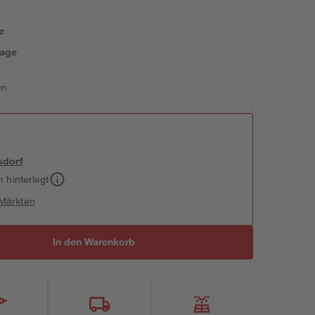
e
tage
en
sdorf
h hinterlegt
 Märkten
In den Warenkorb