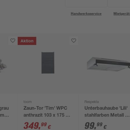
Handwerksservice
Mietgerät
Aktion
toom
Respekta
grau
Zaun-Tor 'Tim' WPC
Unterbauhaube 'Lili'
im
anthrazit 103 x 175 x
stahlfarben Metall m
16 cm
Glasschirm 60 cm
349
,
99
,
99
99
€
€