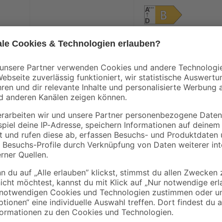
Produktdatenblatt
Gut gelaunte Runden auf deinem 
du mit dem Balkonmöbelset 'Paulin
Tisch. Im Lieferumfang inbegriffen s
jeden Fall bequem. Das Gestell be