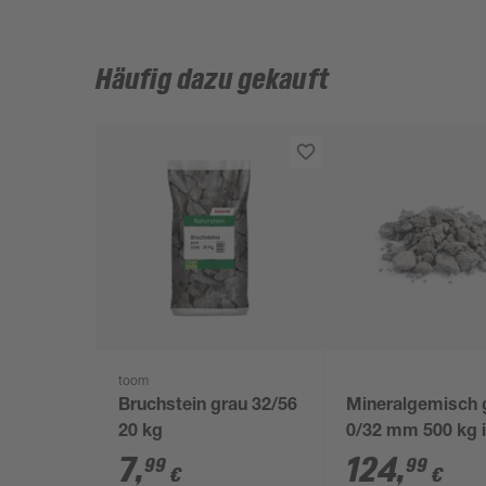
Häufig dazu gekauft
toom
Bruchstein grau 32/56
Mineralgemisch 
20 kg
0/32 mm 500 kg 
Big Bag
7
,
124
,
99
99
€
€