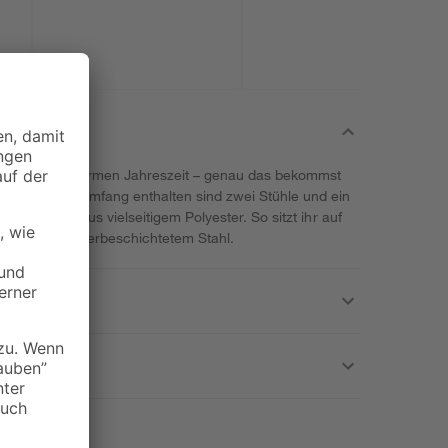
mm
Balkon zur warmen Jahreszeit – genau das bekommst
a'. Im Lieferumfang enthalten sind zwei Stühle und ein
ind Polster aus vielseitigem Polyester. So sitzt ihr auf
steht aus pulverbeschichtetem Stahl.