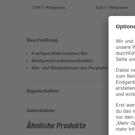
0,40 € / Kilogramm
0,25 € / Kilogramm
Beschreibung
3-teiliges Balkonmöbel-Set
Stahlgestell pulverbeschichtet
Sitz- und Rückenkissen aus Polyester
Eigenschaften
Datenblätter
Ähnliche Produkte