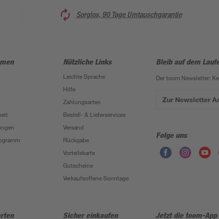
Sorglos, 90 Tage Umtauschgarantie
hmen
Nützliche Links
Bleib auf dem Lauf
Leichte Sprache
Der toom Newsletter: K
Hilfe
Zur Newsletter 
Zahlungsarten
eit
Bestell- & Lieferservices
ungen
Versand
Folge uns
Programm
Rückgabe
Vorteilskarte
Gutscheine
Verkaufsoffene Sonntage
rten
Sicher einkaufen
Jetzt die toom-App