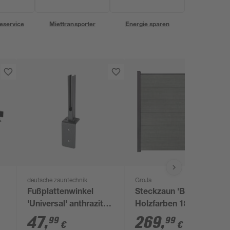
eservice
Miettransporter
Energie sparen
deutsche zauntechnik
GroJa
Fußplattenwinkel
Steckzaun 'BasicLine'
it
'Universal' anthrazit
Holzfarben 180 x 180
für Zaunpfosten Typ
cm
47
,
269
,
99
99
€
€
U/PM/A/X 60 x 40