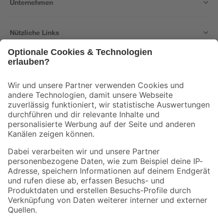
Unternehmen
Nützliche Links
Bleib auf dem Laufenden mit unserem Newsletter
Der toom Newsletter: Keine Angebote und Aktionen mehr verpassen!
Zur Newsletter Anmeldung
Folge uns
Zahlungsarten
Versandarten