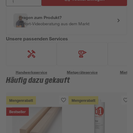
Fragen zum Produkt?
Sofort-Videoberatung aus dem Markt
Unsere passenden Services
Handwerksservice
Mietgeräteservice
Miettra
Häufig dazu gekauft
Mengenrabatt
Mengenrabatt
Bestseller