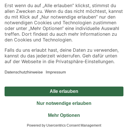
Sicher einkaufen
Jetzt die toom-App herunterladen
Alle Preisangaben in EUR inkl. gesetzl. MwSt.. Die dargestellten Angebote sind unter
Umständen nicht in allen Märkten verfügbar. Die angegebenen Verfügbarkeiten beziehen
sich auf den unter "Mein Markt" ausgewählten toom Baumarkt. Alle Angebote und
Produkte nur solange der Vorrat reicht.
*Paketversand ab 59 € versandkostenfrei, gilt nicht für Artikel mit Speditionsversand, hier
fallen zusätzliche Versandkosten an.
Datenschutz
Privatsphäre
Impressum
AGB
Nutzungsbedingungen
Widerrufsrecht
Vertrag widerrufen
Barrierefreiheit
© 2026 toom Baumarkt GmbH