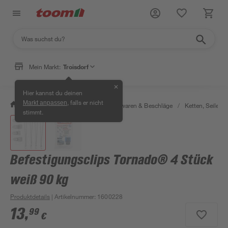
Mein Markt:
Troisdorf
✕
Hier kannst du deinen
, falls er nicht
Markt anpassen
/
Werkstatt & Maschinen
/
Eisenwaren & Beschläge
/
Ketten, Seile & 
stimmt.
Befestigungsclips Tornado® 4 Stück
weiß 90 kg
Produktdetails
| Artikelnummer
:
1600228
13
,
99
€