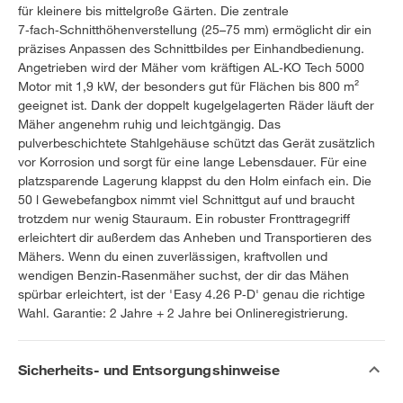
für kleinere bis mittelgroße Gärten. Die zentrale
7‑fach‑Schnitthöhenverstellung (25–75 mm) ermöglicht dir ein
präzises Anpassen des Schnittbildes per Einhandbedienung.
Angetrieben wird der Mäher vom kräftigen AL‑KO Tech 5000
Motor mit 1,9 kW, der besonders gut für Flächen bis 800 m²
geeignet ist. Dank der doppelt kugelgelagerten Räder läuft der
Mäher angenehm ruhig und leichtgängig. Das
pulverbeschichtete Stahlgehäuse schützt das Gerät zusätzlich
vor Korrosion und sorgt für eine lange Lebensdauer. Für eine
platzsparende Lagerung klappst du den Holm einfach ein. Die
50 l Gewebefangbox nimmt viel Schnittgut auf und braucht
trotzdem nur wenig Stauraum. Ein robuster Fronttragegriff
erleichtert dir außerdem das Anheben und Transportieren des
Mähers. Wenn du einen zuverlässigen, kraftvollen und
wendigen Benzin‑Rasenmäher suchst, der dir das Mähen
spürbar erleichtert, ist der 'Easy 4.26 P‑D' genau die richtige
Wahl. Garantie: 2 Jahre + 2 Jahre bei Onlineregistrierung.
Sicherheits- und Entsorgungshinweise