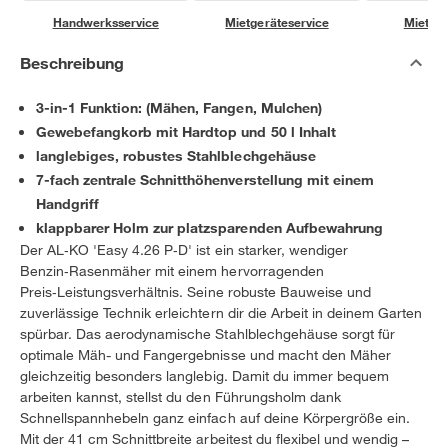
Handwerksservice
Mietgeräteservice
Miettra
Beschreibung
3-in-1 Funktion: (Mähen, Fangen, Mulchen)
Gewebefangkorb mit Hardtop und 50 l Inhalt
langlebiges, robustes Stahlblechgehäuse
7-fach zentrale Schnitthöhenverstellung mit einem
Handgriff
klappbarer Holm zur platzsparenden Aufbewahrung
Der AL‑KO 'Easy 4.26 P‑D' ist ein starker, wendiger
Benzin‑Rasenmäher mit einem hervorragenden
Preis‑Leistungsverhältnis. Seine robuste Bauweise und
zuverlässige Technik erleichtern dir die Arbeit in deinem Garten
spürbar. Das aerodynamische Stahlblechgehäuse sorgt für
optimale Mäh- und Fangergebnisse und macht den Mäher
gleichzeitig besonders langlebig. Damit du immer bequem
arbeiten kannst, stellst du den Führungsholm dank
Schnellspannhebeln ganz einfach auf deine Körpergröße ein.
Mit der 41 cm Schnittbreite arbeitest du flexibel und wendig –