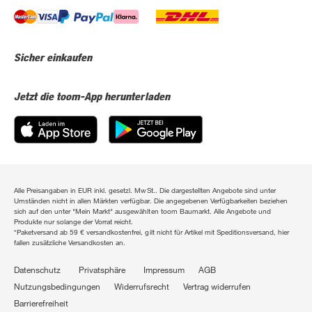
Sicher einkaufen
Jetzt die toom-App herunterladen
Alle Preisangaben in EUR inkl. gesetzl. MwSt.. Die dargestellten Angebote sind unter
Umständen nicht in allen Märkten verfügbar. Die angegebenen Verfügbarkeiten beziehen
sich auf den unter "Mein Markt" ausgewählten toom Baumarkt. Alle Angebote und
Produkte nur solange der Vorrat reicht.
*Paketversand ab 59 € versandkostenfrei, gilt nicht für Artikel mit Speditionsversand, hier
fallen zusätzliche Versandkosten an.
Datenschutz
Privatsphäre
Impressum
AGB
Nutzungsbedingungen
Widerrufsrecht
Vertrag widerrufen
Barrierefreiheit