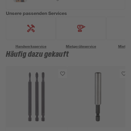
Unsere passenden Services
Handwerksservice
Mietgeräteservice
Miettra
Häufig dazu gekauft