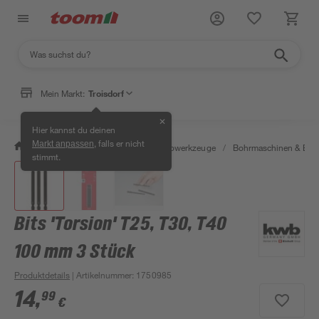
Mein Markt:
Troisdorf
✕
Hier kannst du deinen
, falls er nicht
Markt anpassen
/
Werkstatt & Maschinen
/
Elektrowerkzeuge
/
Bohrmaschinen & Boh
stimmt.
Bits 'Torsion' T25, T30, T40
100 mm 3 Stück
Produktdetails
| Artikelnummer
:
1750985
14
,
99
€