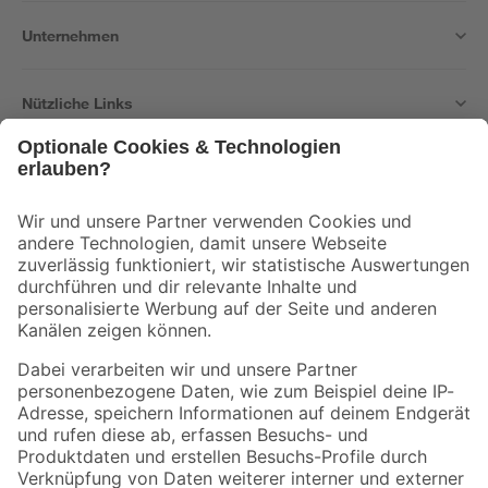
Unternehmen
Nützliche Links
Bleib auf dem Laufenden mit unserem Newsletter
Der toom Newsletter: Keine Angebote und Aktionen mehr verpassen!
Zur Newsletter Anmeldung
Folge uns
Zahlungsarten
Versandarten