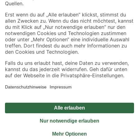
Sicher einkaufen
Jetzt die toom-App herunterladen
Alle Preisangaben in EUR inkl. gesetzl. MwSt.. Die dargestellten Angebote sind unter
Umständen nicht in allen Märkten verfügbar. Die angegebenen Verfügbarkeiten beziehen
sich auf den unter "Mein Markt" ausgewählten toom Baumarkt. Alle Angebote und
Produkte nur solange der Vorrat reicht.
*Paketversand ab 59 € versandkostenfrei, gilt nicht für Artikel mit Speditionsversand, hier
fallen zusätzliche Versandkosten an.
Datenschutz
Privatsphäre
Impressum
AGB
Nutzungsbedingungen
Widerrufsrecht
Vertrag widerrufen
Barrierefreiheit
© 2026 toom Baumarkt GmbH