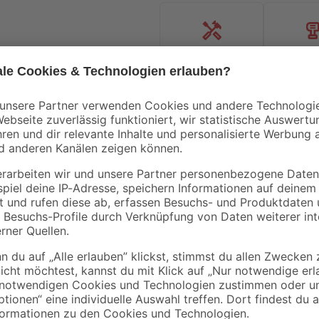
Handwerksservice
Mietgerät
Bestseller
Bestseller
Aktion
toom
toom
ube
Wühlmausgitter für
Spielsand beige 0-2