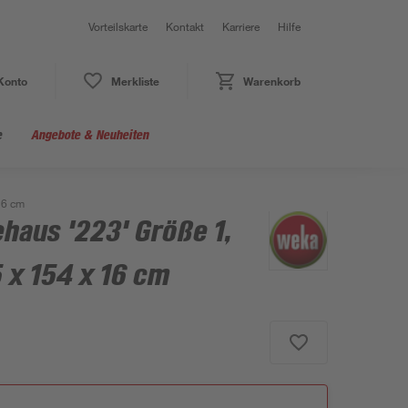
Vorteilskarte
Kontakt
Karriere
Hilfe
Konto
Merkliste
Warenkorb
e
Angebote & Neuheiten
16 cm
haus '223' Größe 1,
 x 154 x 16 cm