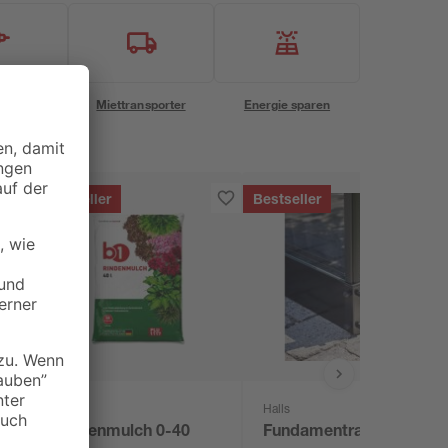
eservice
Miettransporter
Energie sparen
Bestseller
Bestseller
B1
Halls
Rindenmulch 0-40
Fundamentrahmen für