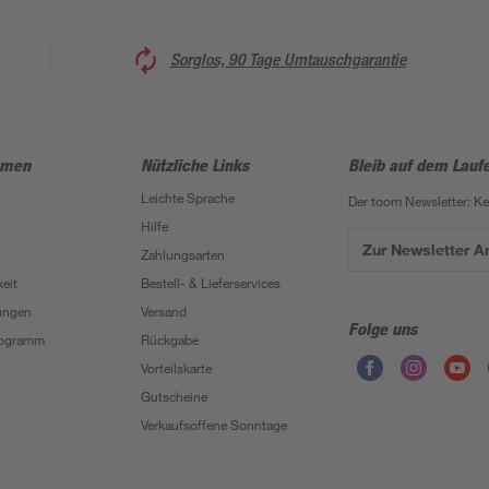
Sorglos, 90 Tage Umtauschgarantie
hmen
Nützliche Links
Bleib auf dem Lauf
Leichte Sprache
Der toom Newsletter: K
Hilfe
Zur Newsletter 
Zahlungsarten
eit
Bestell- & Lieferservices
ungen
Versand
Folge uns
Programm
Rückgabe
Vorteilskarte
Gutscheine
Verkaufsoffene Sonntage