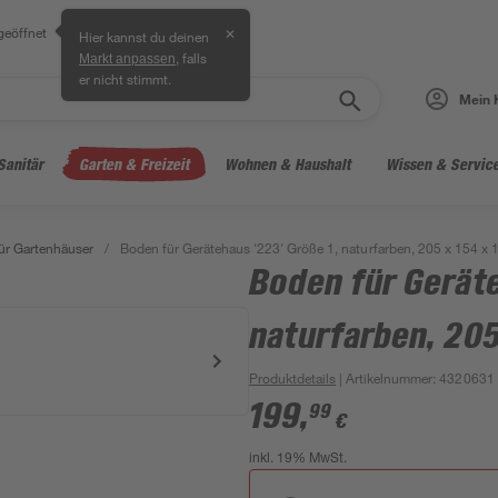
geöffnet
✕
Hier kannst du deinen
, falls
Markt anpassen
er nicht stimmt.
Mein 
Sanitär
Garten & Freizeit
Wohnen & Haushalt
Wissen & Servic
ür Gartenhäuser
/
Boden für Gerätehaus '223' Größe 1, naturfarben, 205 x 154 x 
Boden für Geräte
naturfarben, 205
Produktdetails
| Artikelnummer
:
4320631
199
,
99
€
inkl. 19% MwSt.