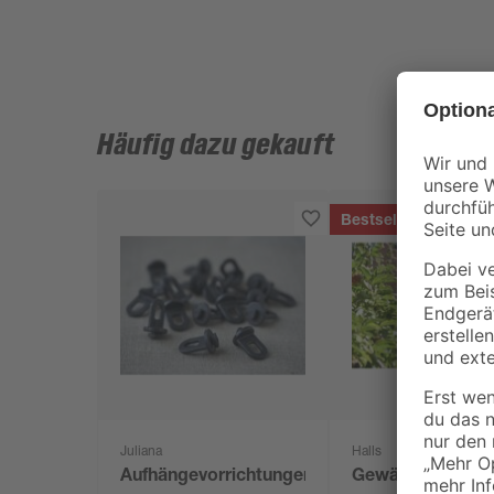
Häufig dazu gekauft
Bestseller
Juliana
Halls
Aufhängevorrichtungen
Gewächshaus 'Q