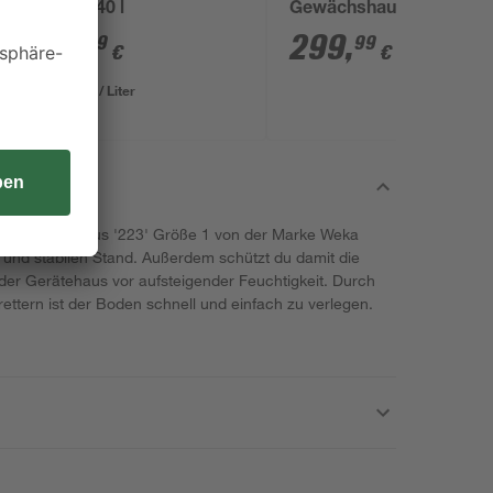
mm 40 l
Gewächshaus 'Qube
610' 6,4 m²
3
,
299
,
99
99
€
€
0,10 € / Liter
r das Gerätehaus '223' Größe 1 von der Marke Weka
n und stabilen Stand. Außerdem schützt du damit die
er Gerätehaus vor aufsteigender Feuchtigkeit. Durch
ettern ist der Boden schnell und einfach zu verlegen.