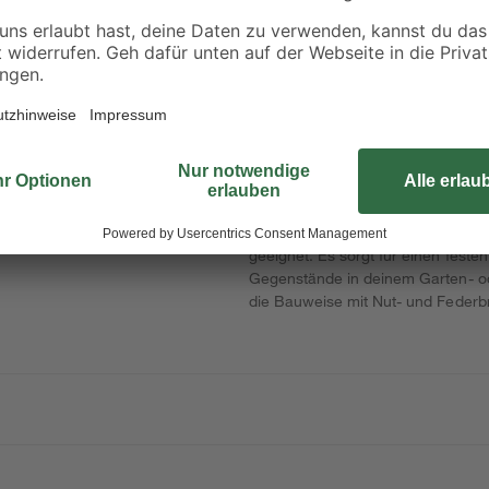
,8 x
Hochbeete 2,1 x 1,1 m
mm 25 kg
mm
6
,
2
,
92
99
€
€
3,29 €
/ m²
15,99 € / Pack
0,12 € / Kilogramm
Dieser naturfarbene Boden ist fü
geeignet. Es sorgt für einen feste
Gegenstände in deinem Garten- od
die Bauweise mit Nut- und Federbr