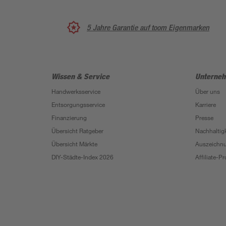
5 Jahre Garantie auf toom Eigenmarken
Wissen & Service
Unterne
Handwerksservice
Über uns
Entsorgungsservice
Karriere
Finanzierung
Presse
Übersicht Ratgeber
Nachhaltigk
Übersicht Märkte
Auszeichn
DIY-Städte-Index 2026
Affiliate-