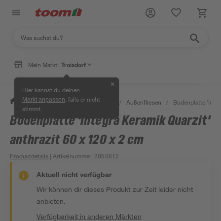
Mein Markt:
Troisdorf
✕
Hier kannst du deinen
, falls er nicht
Markt anpassen
/
Bauen & Renovieren
/
Fliesen
/
Außenfliesen
/
Bodenplatte 'Integ
stimmt.
Bodenplatte 'Integra Keramik Quarzit'
anthrazit 60 x 120 x 2 cm
Produktdetails
| Artikelnummer
:
2050812
Aktuell nicht verfügbar
Wir können dir dieses Produkt zur Zeit leider nicht
anbieten.
Verfügbarkeit in anderen Märkten