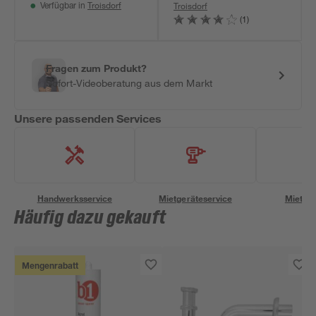
Troisdorf
Troisdorf
Verfügbar in
(1)
Fragen zum Produkt?
Sofort-Videoberatung aus dem Markt
Unsere passenden Services
Handwerksservice
Mietgeräteservice
Miettra
Häufig dazu gekauft
Mengenrabatt