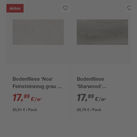
Aktion
Bodenfliese 'Noa'
Bodenfliese
Feinsteinzeug grau 60
'Starwood'
x 120 x 0,82 cm
Feinsteinzeug grau
17
,
17
,
99
99
€
€
/ m²
/ m²
29,8 x 59,8 cm
25,91 € / Pack
28,78 € / Pack