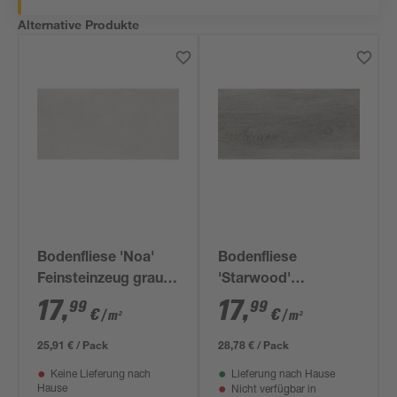
Alternative Produkte
Bodenfliese 'Noa'
Bodenfliese
Feinsteinzeug grau
'Starwood'
60 x 120 x 0,82 cm
Feinsteinzeug grau
17
,
17
,
99
99
€
€
/ m²
/ m²
29,8 x 59,8 cm
25,91 € / Pack
28,78 € / Pack
Keine Lieferung nach
Lieferung nach Hause
Hause
Nicht verfügbar in