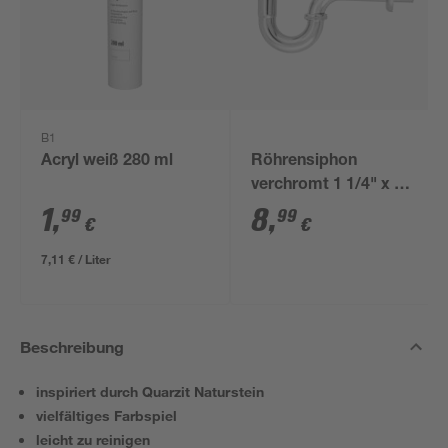
B1
Acryl weiß 280 ml
Röhrensiphon
verchromt 1 1/4" x 32
mm
1
,
8
,
99
99
€
€
7,11 € / Liter
Beschreibung
inspiriert durch Quarzit Naturstein
vielfältiges Farbspiel
leicht zu reinigen