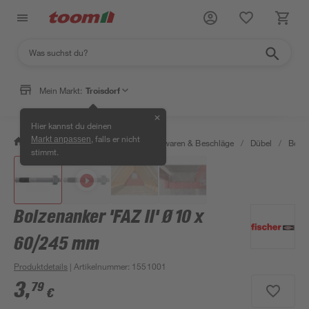
Mein Markt:
Troisdorf
✕
Hier kannst du deinen
, falls er nicht
Markt anpassen
/
Werkstatt & Maschinen
/
Eisenwaren & Beschläge
/
Dübel
/
Bolze
stimmt.
Bolzenanker 'FAZ II' Ø 10 x
60/245 mm
Produktdetails
| Artikelnummer
:
1551001
3
,
79
€