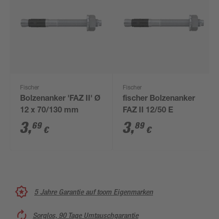
Fischer
Fischer
Bolzenanker 'FAZ II' Ø
fischer Bolzenanker
12 x 70/130 mm
FAZ II 12/50 E
3
,
3
,
69
89
€
€
5 Jahre Garantie auf toom Eigenmarken
Sorglos, 90 Tage Umtauschgarantie