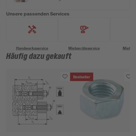
Unsere passenden Services
Handwerksservice
Mietgeräteservice
Miettra
Häufig dazu gekauft
Bestseller