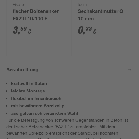
Fischer
toom
fischer Bolzenanker
Sechskantmutter Ø
FAZ II 10/100 E
10 mm
3
,
0
,
59
33
€
€
Beschreibung
kraftvoll in Beton
leichte Montage
flexibel im Innenbereich
mit bewährtem Spreizclip
aus galvanisch verzinktem Stahl
Für die Befestigung von schweren Gegenständen in Beton ist
der fischer Bolzenanker 'FAZ II' zu empfehlen. Mit dem
bewährten Spreizclip entspricht der Stahldübel höchsten