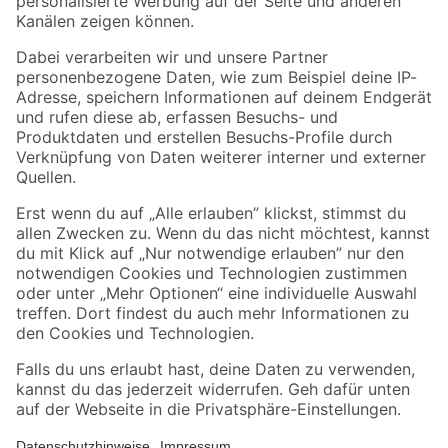
Folge uns
Zahlungsarten
Versandarten
Sicher einkaufen
Jetzt die toom-App herunterladen
Alle Preisangaben in EUR inkl. gesetzl. MwSt.. Die dargestellten Angebote sind unter
Umständen nicht in allen Märkten verfügbar. Die angegebenen Verfügbarkeiten beziehen
sich auf den unter "Mein Markt" ausgewählten toom Baumarkt. Alle Angebote und
Produkte nur solange der Vorrat reicht.