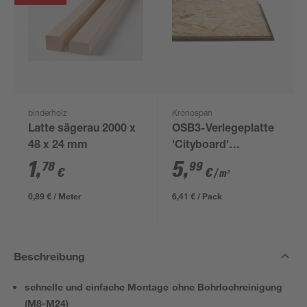
binderholz
Kronospan
Latte sägerau 2000 x
OSB3-Verlegeplatte
48 x 24 mm
'Cityboard'
ungeschliffen 1690 x
1
,
5
,
78
99
€
€
/ m²
634 x 12 mm
0,89 € / Meter
6,41 € / Pack
Beschreibung
schnelle und einfache Montage ohne Bohrlochreinigung
(M8-M24)