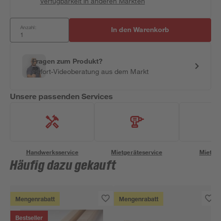
Verfügbarkeit in anderen Märkten
Anzahl:
In den Warenkorb
Fragen zum Produkt?
Sofort-Videoberatung aus dem Markt
Unsere passenden Services
Handwerksservice
Mietgeräteservice
Miettra
Häufig dazu gekauft
Mengenrabatt
Mengenrabatt
Bestseller