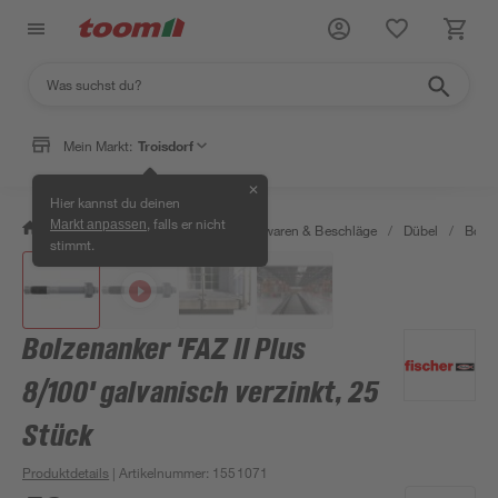
Mein Markt:
Troisdorf
✕
Hier kannst du deinen
, falls er nicht
Markt anpassen
/
Werkstatt & Maschinen
/
Eisenwaren & Beschläge
/
Dübel
/
Bolze
stimmt.
Bolzenanker 'FAZ II Plus
8/100' galvanisch verzinkt, 25
Stück
Produktdetails
| Artikelnummer
:
1551071