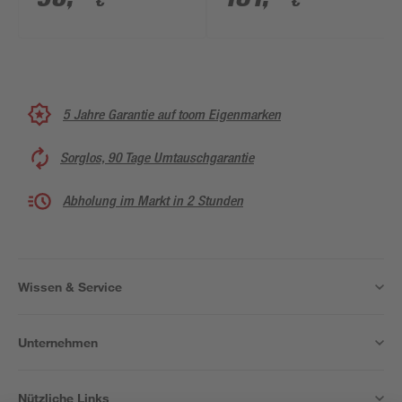
€
€
20 Stück
Stück
5 Jahre Garantie auf toom Eigenmarken
Sorglos, 90 Tage Umtauschgarantie
Abholung im Markt in 2 Stunden
Wissen & Service
Unternehmen
Nützliche Links