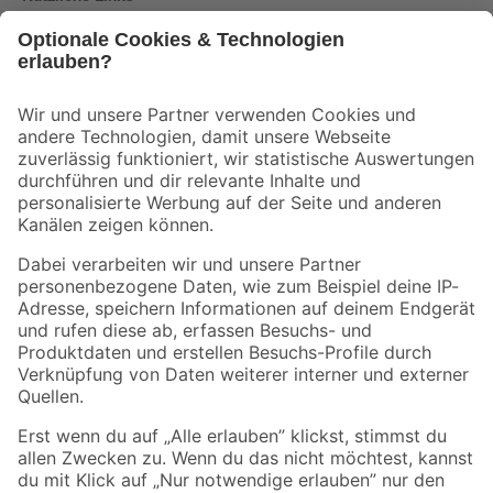
Bleib auf dem Laufenden mit unserem Newsletter
Der toom Newsletter: Keine Angebote und Aktionen mehr verpassen!
Zur Newsletter Anmeldung
Folge uns
Zahlungsarten
Versandarten
Sicher einkaufen
Jetzt die toom-App herunterladen