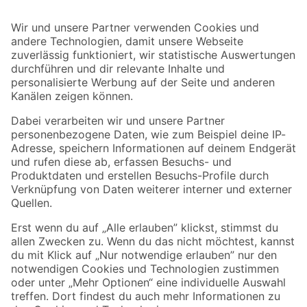
Bleib auf dem Laufenden mit unserem Newsletter
Der toom Newsletter: Keine Angebote und Aktionen mehr verpassen!
Zur Newsletter Anmeldung
Folge uns
Zahlungsarten
Versandarten
Sicher einkaufen
Jetzt die toom-App herunterladen