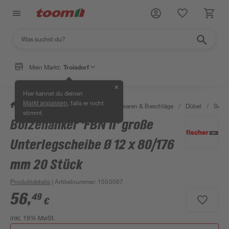
Mein Markt:
Troisdorf
✕
Hier kannst du deinen
, falls er nicht
Markt anpassen
/
Werkstatt & Maschinen
/
Eisenwaren & Beschläge
/
Dübel
/
Schwe
stimmt.
Bolzenanker 'FBN II' große
Unterlegscheibe Ø 12 x 80/176
mm 20 Stück
Produktdetails
| Artikelnummer
:
1550567
56
,
49
€
inkl. 19% MwSt.