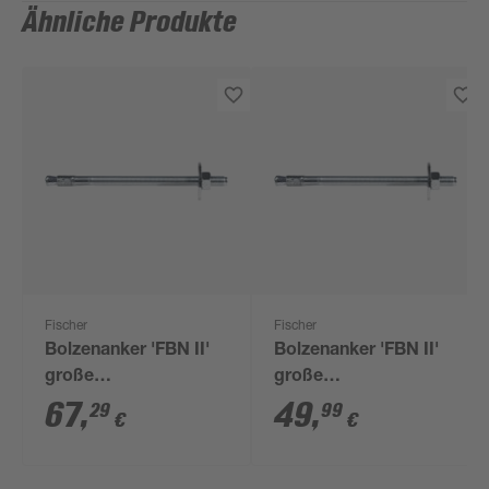
Ähnliche Produkte
Fischer
Fischer
Bolzenanker 'FBN II'
Bolzenanker 'FBN II'
große
große
Unterlegscheibe, Ø 12
Unterlegscheibe Ø 12
67
,
49
,
29
99
€
€
mm, 120 mm, 20
x 160/256 mm 10
Stück
Stück