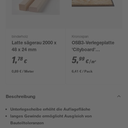
binderholz
Kronospan
Latte sägerau 2000 x
OSB3-Verlegeplatte
48 x 24 mm
'Cityboard'
ungeschliffen 1690 x
1
,
5
,
78
99
€
€
/ m²
634 x 12 mm
0,89 € / Meter
6,41 € / Pack
Beschreibung
Unterlegscheibe erhöht die Auflagefläche
langes Gewinde ermöglicht Ausgleich von
Bauteiltoleranzen