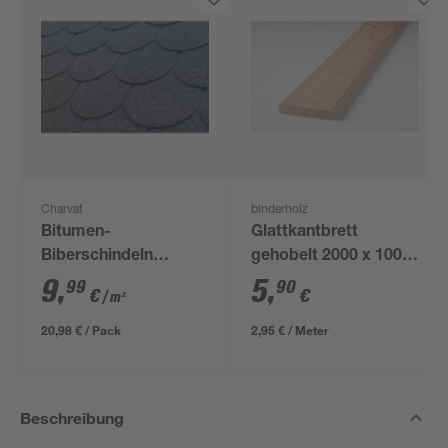
Charvat
binderholz
Bitumen-
Glattkantbrett
Biberschindeln
gehobelt 2000 x 100 x
schwarz 33,3 x 100
18 mm
9
,
5
,
99
90
€
€
/ m²
cm
20,98 € / Pack
2,95 € / Meter
Beschreibung