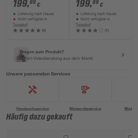
39 cm
37 cm
199
,
199
,
99
99
€
€
Lieferung nach Hause
Lieferung nach Hause
Nicht verfügbar in
Nicht verfügbar in
Troisdorf
Troisdorf
(4)
(1)
Fragen zum Produkt?
Sofort-Videoberatung aus dem Markt
Unsere passenden Services
Handwerksservice
Mietgeräteservice
Miettra
Häufig dazu gekauft