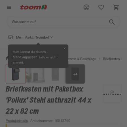
Mein Markt:
Troisdorf
✕
Hier kannst du deinen
, falls er nicht
Markt anpassen
/
Werkstatt & Maschinen
/
Eisenwaren & Beschläge
/
Briefkästen &
stimmt.
+
4
Briefkasten mit Paketbox
'Pollux' Stahl anthrazit 44 x
22 x 82 cm
Produktdetails
| Artikelnummer
:
10513790