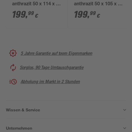
anthrazit 50 x 114 x 39
anthrazit 50 x 105 x 37
cm
cm
199
,
199
,
99
99
€
€
5 Jahre Garantie auf toom Eigenmarken
Sorglos, 90 Tage Umtauschgarantie
Abholung im Markt in 2 Stunden
Wissen & Service
Unternehmen