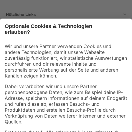
Nützliche Links
Bleib auf dem Laufenden mit unserem Newsletter
Der toom Newsletter: Keine Angebote und Aktionen mehr verpassen!
Zur Newsletter Anmeldung
Folge uns
Zahlungsarten
Versandarten
Sicher einkaufen