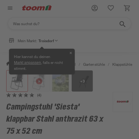
Mein Markt:
Troisdorf
✕
Hier kannst du deinen
, falls er nicht
Markt anpassen
/
Garten & Freizeit
/
Gartenmöbel
/
Gartenstühle
/
Klappstühle
/
stimmt.
+
3
(4)
Campingstuhl 'Siesta'
klappbar Stahl anthrazit 63 x
75 x 52 cm