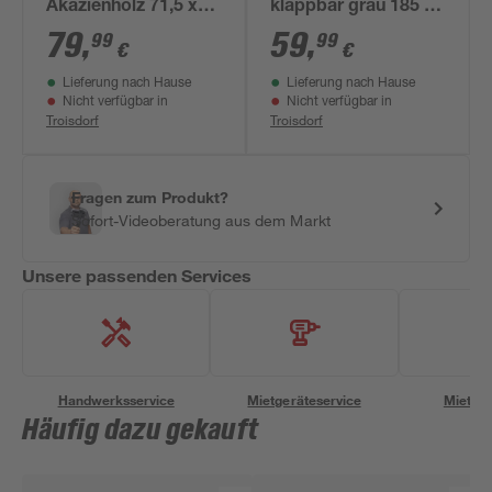
Akazienholz 71,5 x
klappbar grau 185 x
65 x 75 cm
67 x 38 cm
79
,
59
,
99
99
€
€
Lieferung nach Hause
Lieferung nach Hause
Nicht verfügbar in
Nicht verfügbar in
Troisdorf
Troisdorf
Fragen zum Produkt?
Sofort-Videoberatung aus dem Markt
Unsere passenden Services
Handwerksservice
Mietgeräteservice
Miettra
Häufig dazu gekauft