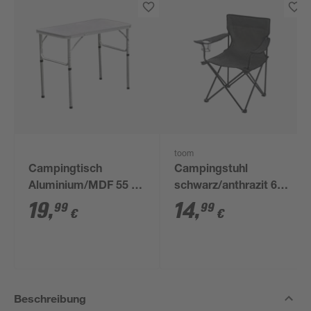
toom
Campingtisch
Campingstuhl
Aluminium/MDF 55 x
schwarz/anthrazit 69
68 x 75 cm
x 80 x 53 cm
19
,
14
,
99
99
€
€
Beschreibung