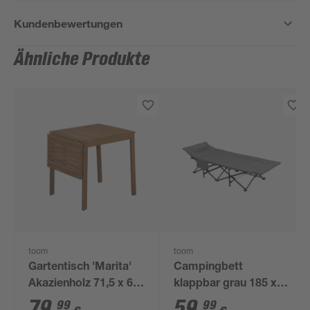
Kundenbewertungen
Ähnliche Produkte
toom
toom
Gartentisch 'Marita'
Campingbett
Akazienholz 71,5 x 65
klappbar grau 185 x
x 75 cm
67 x 38 cm
79
,
59
,
99
99