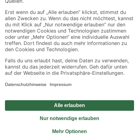
Sicher einkaufen
Jetzt die toom-App herunterladen
Alle Preisangaben in EUR inkl. gesetzl. MwSt.. Die dargestellten Angebote sind unter
Umständen nicht in allen Märkten verfügbar. Die angegebenen Verfügbarkeiten beziehen
sich auf den unter "Mein Markt" ausgewählten toom Baumarkt. Alle Angebote und
Produkte nur solange der Vorrat reicht.
*Paketversand ab 59 € versandkostenfrei, gilt nicht für Artikel mit Speditionsversand, hier
fallen zusätzliche Versandkosten an.
Datenschutz
Privatsphäre
Impressum
AGB
Nutzungsbedingungen
Widerrufsrecht
Vertrag widerrufen
Barrierefreiheit
© 2026 toom Baumarkt GmbH