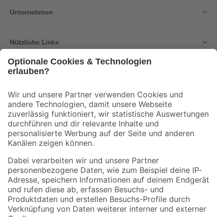
Unternehmen
Nützliche Links
Bleib auf dem Laufenden mit unserem Newsletter
Der toom Newsletter: Keine Angebote und Aktionen mehr verpassen!
Zur Newsletter Anmeldung
Folge uns
Zahlungsarten
Versandarten