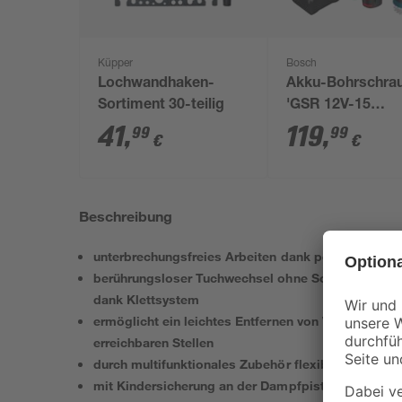
Küpper
Bosch
Lochwandhaken-
Akku-Bohrschra
Sortiment 30-teilig
'GSR 12V-15
Professional' mit
41
,
119
,
99
99
€
€
Akkus, Tasche u
Zubehörset
Beschreibung
unterbrechungsfreies Arbeiten dank permanent bef
berührungsloser Tuchwechsel ohne Schmutzkontak
dank Klettsystem
ermöglicht ein leichtes Entfernen von Verschmutz
erreichbaren Stellen
durch multifunktionales Zubehör flexibel im Hausha
mit Kindersicherung an der Dampfpistole