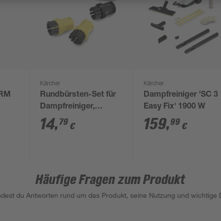
Kärcher
Kärcher
'RM
Rundbürsten-Set für
Dampfreiniger 'SC 3
Dampfreiniger,
Easy Fix' 1900 W
schwarz/gelb, 4-teilig
14
,
159
,
79
99
€
€
Häufige Fragen zum Produkt
indest du Antworten rund um das Produkt, seine Nutzung und wichtige D