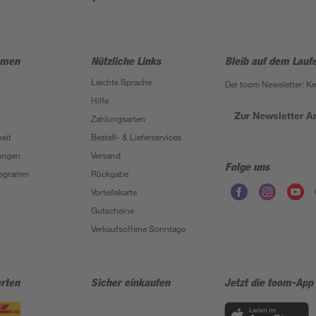
hmen
Nützliche Links
Bleib auf dem Lauf
Leichte Sprache
Der toom Newsletter: K
Hilfe
Zur Newsletter 
Zahlungsarten
eit
Bestell- & Lieferservices
ungen
Versand
Folge uns
Programm
Rückgabe
Vorteilskarte
Gutscheine
Verkaufsoffene Sonntage
rten
Sicher einkaufen
Jetzt die toom-App