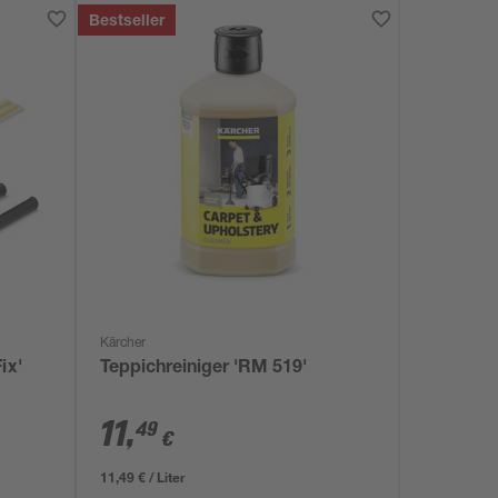
Bestseller
Kärcher
ix'
Teppichreiniger 'RM 519'
11
,
49
€
11,49 € / Liter