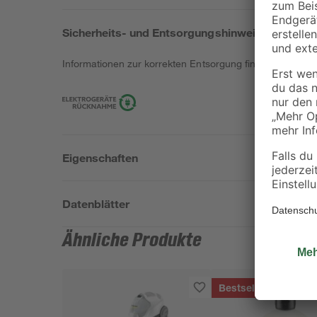
Sicherheits- und Entsorgungshinweise
Informationen zur korrekten Entsorgung findest du
hier
.
Eigenschaften
Datenblätter
Ähnliche Produkte
Bestseller