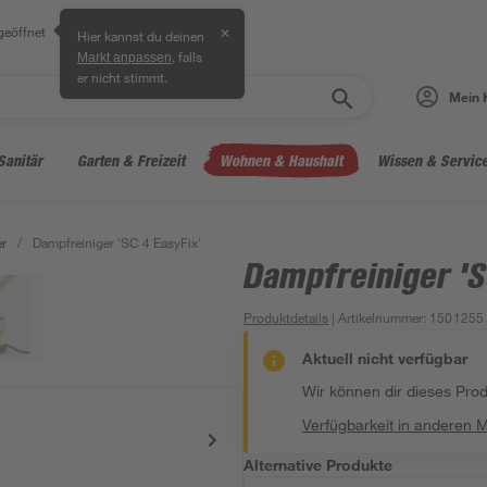
geöffnet
✕
Hier kannst du deinen
, falls
Markt anpassen
er nicht stimmt.
Mein 
Sanitär
Garten & Freizeit
Wohnen & Haushalt
Wissen & Servic
r
/
Dampfreiniger 'SC 4 EasyFix'
Dampfreiniger 'S
Produktdetails
| Artikelnummer
:
1501255
Aktuell nicht verfügbar
Wir können dir dieses Produ
Verfügbarkeit in anderen 
Alternative Produkte