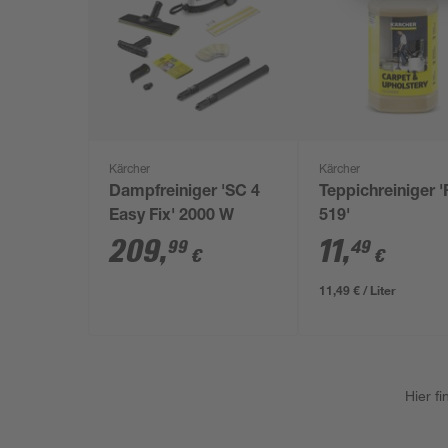
Kärcher
Kärcher
Dampfreiniger 'SC 4
Teppichreiniger 
Easy Fix' 2000 W
519'
209
,
11
,
99
49
€
€
11,49 € / Liter
Hier f