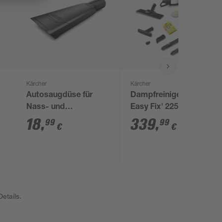
Kärcher
Kärcher
Autosaugdüse für
Dampfreiniger 'SC 5
Nass- und
Easy Fix' 2250 W
Trockensauger
18
,
339
,
99
99
€
€
schwarz 25,8 x 10,5 x
4 cm
etails.