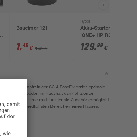
Ryobi
Baueimer 12 l
Akku-Starter-Set
5
'ONE+ HP RC18120-
150X' 18 V 5,0 Ah mit
1
,
129
,
49
99
€
€
1,69 €
Akku und Ladegerät
 Kärcher Dampfreiniger SC 4 EasyFix erzielt optimale
densten Hartböden im Haushalt dank effizienter
rumfang enthaltene multifunktionale Zubehör ermöglicht
 in den unterschiedlichsten Bereichen eines Hauses.