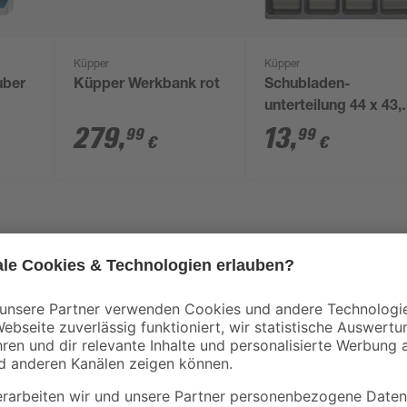
Küpper
Küpper
uber
Küpper Werkbank rot
Schubladen-
unterteilung 44 x 43,
 2
x 6 cm
279
,
13
,
99
99
€
€
nd
Reinigen auf höchstem Niveau: Der
üllbaren Wassertank
Reinigungsergebnisse auf verschie
t und komfortables Anbringen
Lamellentechnologie. Das im Liefe
einen sofortigen flexiblen Einsatz
ungen, auch an schwer
lt einsetzbar