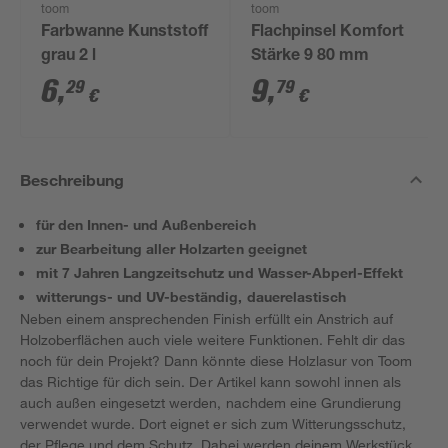
toom
toom
Farbwanne Kunststoff
Flachpinsel Komfort
grau 2 l
Stärke 9 80 mm
6
,
9
,
29
79
€
€
Beschreibung
für den Innen- und Außenbereich
zur Bearbeitung aller Holzarten geeignet
mit 7 Jahren Langzeitschutz und Wasser-Abperl-Effekt
witterungs- und UV-beständig, dauerelastisch
Neben einem ansprechenden Finish erfüllt ein Anstrich auf
Holzoberflächen auch viele weitere Funktionen. Fehlt dir das
noch für dein Projekt? Dann könnte diese Holzlasur von Toom
das Richtige für dich sein. Der Artikel kann sowohl innen als
auch außen eingesetzt werden, nachdem eine Grundierung
verwendet wurde. Dort eignet er sich zum Witterungsschutz,
der Pflege und dem Schutz. Dabei werden deinem Werkstück