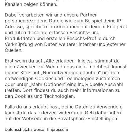
Folge uns
Zahlungsarten
Versandarten
Sicher einkaufen
Jetzt die toom-App herunterladen
Alle Preisangaben in EUR inkl. gesetzl. MwSt.. Die dargestellten Angebote sind unter
Umständen nicht in allen Märkten verfügbar. Die angegebenen Verfügbarkeiten beziehen
sich auf den unter "Mein Markt" ausgewählten toom Baumarkt. Alle Angebote und
Produkte nur solange der Vorrat reicht.