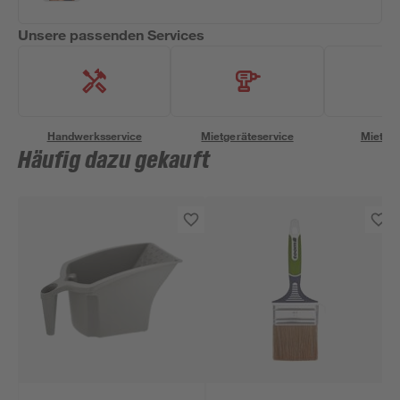
Unsere passenden Services
Handwerksservice
Mietgeräteservice
Miettra
Häufig dazu gekauft