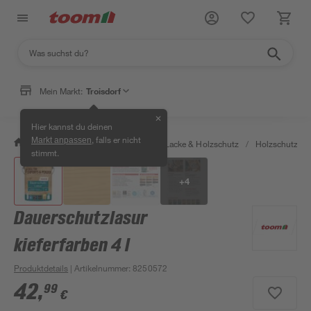
Mein Markt:
Troisdorf
✕
Hier kannst du deinen
, falls er nicht
Markt anpassen
/
Bauen & Renovieren
/
Farben, Lacke & Holzschutz
/
Holzschutz & 
stimmt.
+
4
Dauerschutzlasur
kieferfarben 4 l
Produktdetails
| Artikelnummer
:
8250572
42
,
99
€