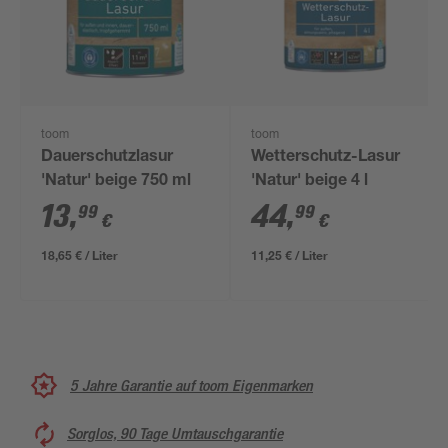
toom
toom
Dauerschutzlasur
Wetterschutz-Lasur
'Natur' beige 750 ml
'Natur' beige 4 l
13
,
44
,
99
99
€
€
18,65 € / Liter
11,25 € / Liter
5 Jahre Garantie auf toom Eigenmarken
Sorglos, 90 Tage Umtauschgarantie