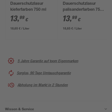
Dauerschutzlasur
Dauerschutzlasur
kieferfarben 750 ml
palisanderfarben 750
ml
13
,
13
,
99
99
€
€
18,65 € / Liter
18,65 € / Liter
5 Jahre Garantie auf toom Eigenmarken
Sorglos, 90 Tage Umtauschgarantie
Abholung im Markt in 2 Stunden
Wissen & Service