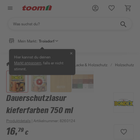
Mein Markt:
Troisdorf
✕
Hier kannst du deinen
, falls er nicht
Markt anpassen
/
Bauen & Renovieren
/
Farben, Lacke & Holzschutz
/
Holzschutz & 
stimmt.
Dauerschutzlasur
kieferfarben 750 ml
Produktdetails
| Artikelnummer
:
8260124
16
,
79
€