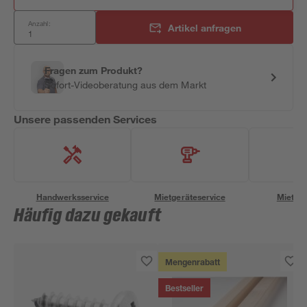
Anzahl:
Artikel anfragen
Fragen zum Produkt?
Sofort-Videoberatung aus dem Markt
Unsere passenden Services
Handwerksservice
Mietgeräteservice
Miettra
Häufig dazu gekauft
Mengenrabatt
Bestseller