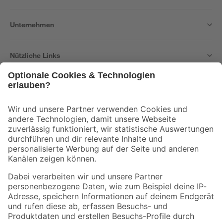
Unternehmen
Nützliche Links
Bleib auf dem Laufenden mit unserem Newsletter
Der toom Newsletter: Keine Angebote und Aktionen mehr verpassen!
Zur Newsletter Anmeldung
Folge uns
Zahlungsarten
Versandarten