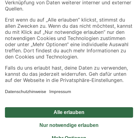
Sicher einkaufen
Jetzt die toom-App herunterladen
Alle Preisangaben in EUR inkl. gesetzl. MwSt.. Die dargestellten Angebote sind unter
Umständen nicht in allen Märkten verfügbar. Die angegebenen Verfügbarkeiten beziehen
sich auf den unter "Mein Markt" ausgewählten toom Baumarkt. Alle Angebote und
Produkte nur solange der Vorrat reicht.
*Paketversand ab 59 € versandkostenfrei, gilt nicht für Artikel mit Speditionsversand, hier
fallen zusätzliche Versandkosten an.
Datenschutz
Privatsphäre
Impressum
AGB
Nutzungsbedingungen
Widerrufsrecht
Vertrag widerrufen
Barrierefreiheit