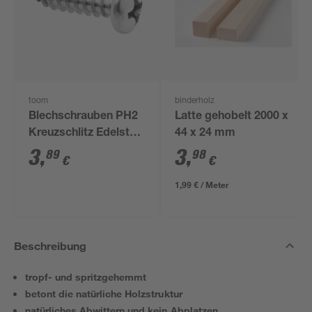
toom
binderholz
Blechschrauben PH2
Latte gehobelt 2000 x
Kreuzschlitz Edelstahl
44 x 24 mm
3,5 x 13 mm 10 Stück
3
,
3
,
89
98
€
€
1,99 € / Meter
Beschreibung
tropf- und spritzgehemmt
betont die natürliche Holzstruktur
natürliches Abwittern und kein Abplatzen