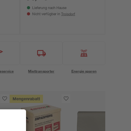
Lieferung nach Hause
Troisdorf
Nicht verfügbar in
eservice
Miettransporter
Energie sparen
Mengenrabatt