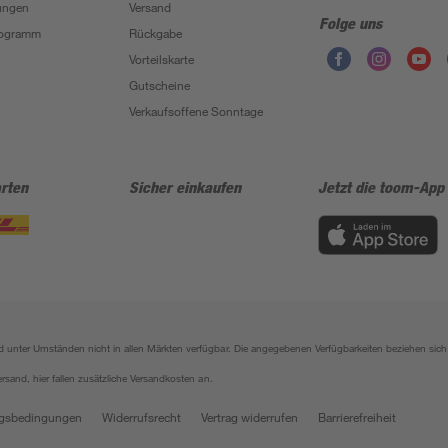
ungen
Versand
Folge uns
Programm
Rückgabe
Vorteilskarte
Gutscheine
Verkaufsoffene Sonntage
rten
Sicher einkaufen
Jetzt die toom-App
sind unter Umständen nicht in allen Märkten verfügbar. Die angegebenen Verfügbarkeiten beziehen s
ersand, hier fallen zusätzliche Versandkosten an.
gsbedingungen
Widerrufsrecht
Vertrag widerrufen
Barrierefreiheit