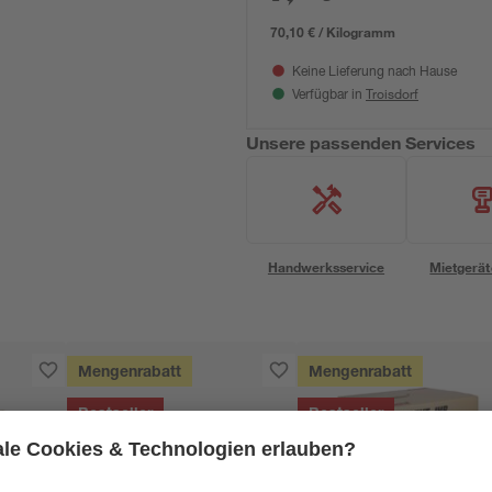
70,10 € / Kilogramm
Keine Lieferung nach Hause
Troisdorf
Verfügbar in
Unsere passenden Services
Handwerksservice
Mietgerät
Mengenrabatt
Mengenrabatt
Bestseller
Bestseller