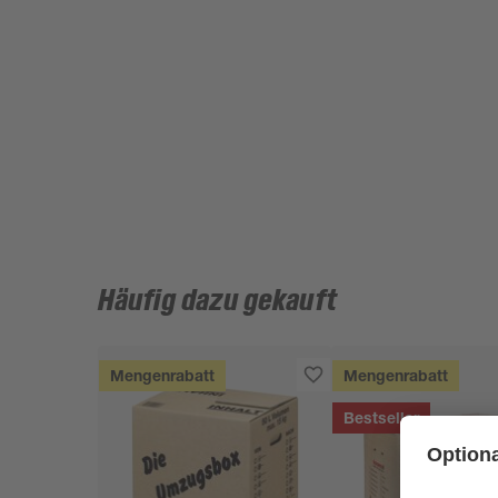
Häufig dazu gekauft
Mengenrabatt
Mengenrabatt
Bestseller