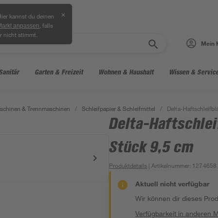
✕
ier kannst du deinen
, falls
Markt anpassen
r nicht stimmt.
Mein 
Sanitär
Garten & Freizeit
Wohnen & Haushalt
Wissen & Servic
aschinen & Trennmaschinen
/
Schleifpapier & Schleifmittel
/
Delta-Haftschleifbl
Delta-Haftschlei
Stück 9,5 cm
Produktdetails
| Artikelnummer
:
1274658
Aktuell nicht verfügbar
Wir können dir dieses Produ
Verfügbarkeit in anderen 