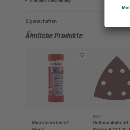
einfache Anwendung
Eigenschaften
Ähnliche Produkte
Bosch
Microfasertuch 2
Deltaschleifblatt