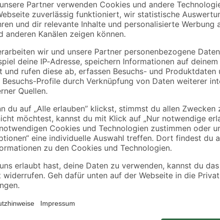
toom
toom
34 x
Umzugskarton mit
Umzugskarton mit
kg
Textfeld 120 l Traglast
Textfeld 65 l
50 kg
5
,
3
,
99
99
€
€
Damit Sie Lacke mühelos abtragen 
sind die ideale Ergänzung für Del
ganz von selbst. So lassen sich d
ablösen und austauschen. Die Del
toffe
Haltbarkeit und einer langen Leben