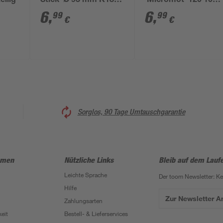
eilig
Stick' Ø 93 mm K180
'Micromot' 120 10
5 Stück
Stück
6
,
6
,
99
99
€
€
Sorglos, 90 Tage Umtauschgarantie
hmen
Nützliche Links
Bleib auf dem Lauf
Leichte Sprache
Der toom Newsletter: K
Hilfe
Zur Newsletter 
Zahlungsarten
eit
Bestell- & Lieferservices