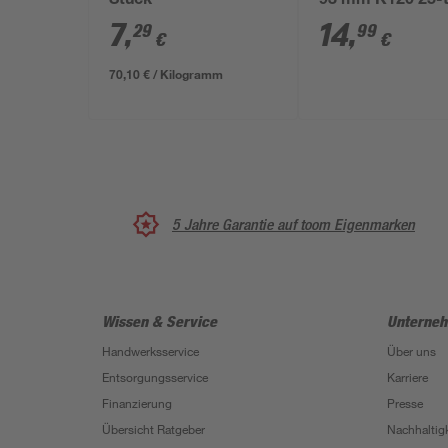
Stück
93 mm K120 25-t
7
,
14
,
29
99
€
€
70,10 € / Kilogramm
5 Jahre Garantie auf toom Eigenmarken
Wissen & Service
Unterne
Handwerksservice
Über uns
Entsorgungsservice
Karriere
Finanzierung
Presse
Übersicht Ratgeber
Nachhaltigk