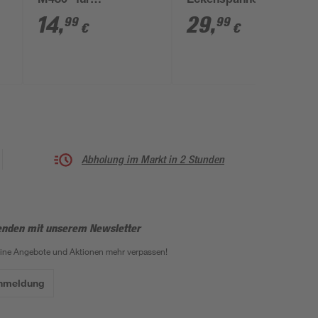
M480 ' für
Eckenspanner 90°
Exzenterschleifer Ø
14
,
29
,
99
99
€
€
150 mm G 80 5 Stück
Abholung im Markt in 2 Stunden
enden mit unserem Newsletter
eine Angebote und Aktionen mehr verpassen!
Anmeldung