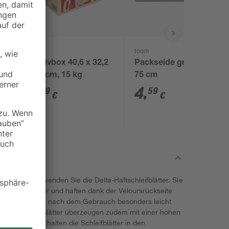
toom
toom
Archivbox 40,6 x 32,2
Packseide grau 50 x
x 29 cm, 15 kg
75 cm
3
,
4
,
99
59
€
€
können, verwenden Sie die Delta-Haftschleifblätter. Sie
ta-Handschleifer und haften dank der Veloursrückseite
ie Schleifblätter nach dem Gebrauch besonders leicht
ta-Haftschleifblätter überzeugen zudem mit einer hohen
sdauer. Sie erhalten die Schleifblätter in den