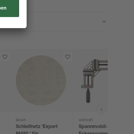
Bosch
wolfcraft
Schleifnetz 'Expert
Spannmobil-