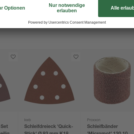
Körnungsgraden K80 und K120.
kwb
Proxxon
-Set
Schleifdreieck 'Quick-
Schleifbänder