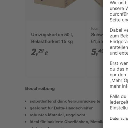
toom
Umzugskarton 50 l,
Schwerlastkiste 
Belastbarkeit 15 kg
61,5 x 35 cm, 50 
2
,
5
,
29
49
€
€
Beschreibung
selbsthaftend dank Veloursrückseite
geeignet für Delta-Handschleifer
robustes Material, ungelocht
ideal für lackierte Oberflächen, Metalle und Kunsts