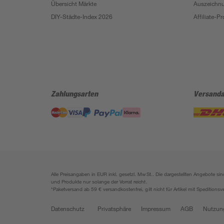
Übersicht Märkte
Auszeichn
DIY-Städte-Index 2026
Affiliate-
Zahlungsarten
Versanda
Alle Preisangaben in EUR inkl. gesetzl. MwSt.. Die dargestellten Angebote 
und Produkte nur solange der Vorrat reicht.
*Paketversand ab 59 € versandkostenfrei, gilt nicht für Artikel mit Speditionsv
Datenschutz
Privatsphäre
Impressum
AGB
Nutzun