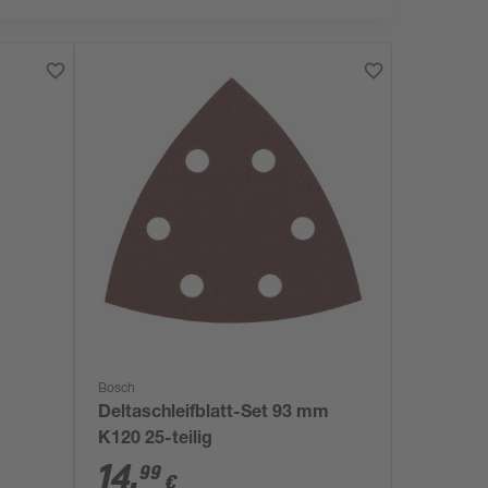
Bosch
Deltaschleifblatt-Set 93 mm
K120 25-teilig
14
,
99
€