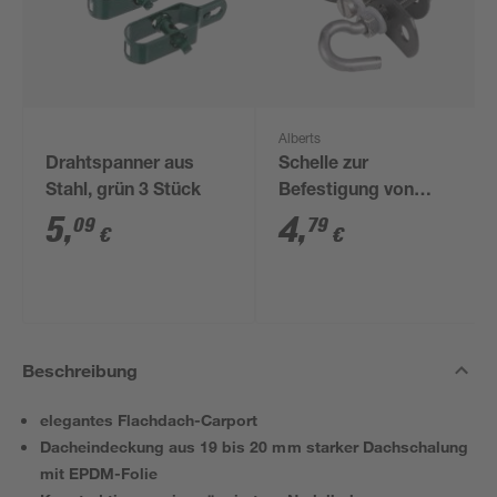
Alberts
Drahtspanner aus
Schelle zur
Stahl, grün 3 Stück
Befestigung von
Geflechtspannstäben
5
,
4
,
09
79
€
€
anthrazit Ø 3,4 cm
Beschreibung
elegantes Flachdach-Carport
Dacheindeckung aus 19 bis 20 mm starker Dachschalung
mit EPDM-Folie