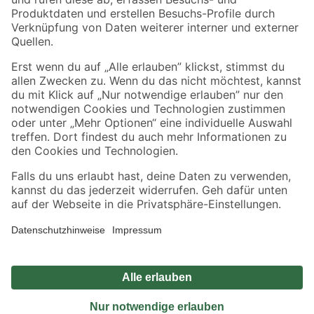
Sicher einkaufen
Jetzt die toom-App herunterladen
Alle Preisangaben in EUR inkl. gesetzl. MwSt.. Die dargestellten Angebote sind unter
Umständen nicht in allen Märkten verfügbar. Die angegebenen Verfügbarkeiten beziehen
sich auf den unter "Mein Markt" ausgewählten toom Baumarkt. Alle Angebote und
Produkte nur solange der Vorrat reicht.
*Paketversand ab 59 € versandkostenfrei, gilt nicht für Artikel mit Speditionsversand, hier
fallen zusätzliche Versandkosten an.
Datenschutz
Privatsphäre
Impressum
AGB
Nutzungsbedingungen
Widerrufsrecht
Vertrag widerrufen
Barrierefreiheit