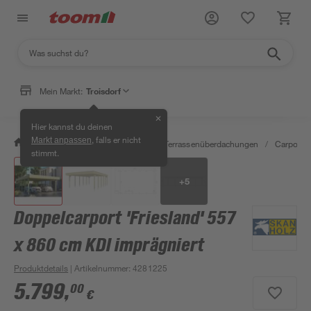
Mein Markt:
Troisdorf
✕
Hier kannst du deinen
, falls er nicht
Markt anpassen
/
Garten & Freizeit
/
Carports & Terrassenüberdachungen
/
Carports
stimmt.
+
5
Doppelcarport 'Friesland' 557
x 860 cm KDI imprägniert
Produktdetails
| Artikelnummer
:
4281225
5.799
,
00
€