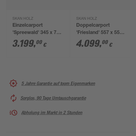
SKAN HOLZ
SKAN HOLZ
Einzelcarport
Doppelcarport
'Spreewald' 345 x 741
'Friesland' 557 x 555
cm rote Blende KDI
cm KDI imprägniert
3.199
,
4.099
,
00
00
€
€
imprägniert
5 Jahre Garantie auf toom Eigenmarken
Sorglos, 90 Tage Umtauschgarantie
Abholung im Markt in 2 Stunden