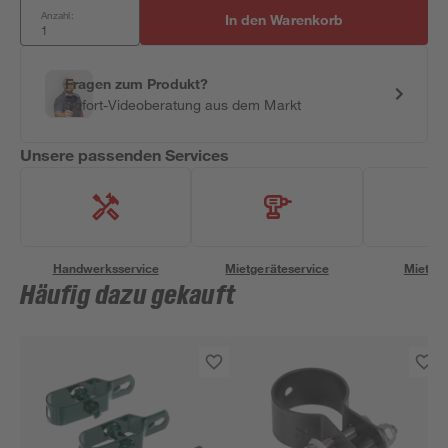
Anzahl:
In den Warenkorb
Fragen zum Produkt?
Sofort-Videoberatung aus dem Markt
Unsere passenden Services
Handwerksservice
Mietgeräteservice
Miettra
Häufig dazu gekauft