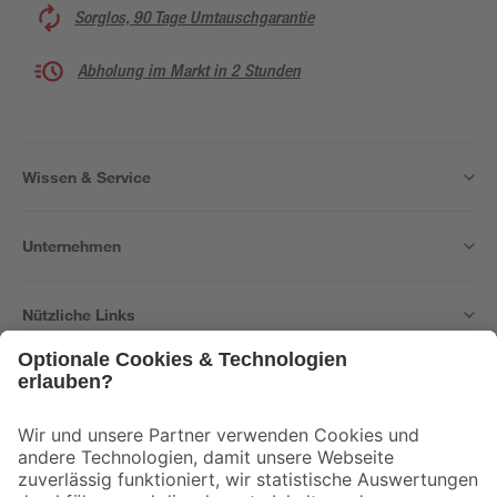
Sorglos, 90 Tage Umtauschgarantie
Abholung im Markt in 2 Stunden
Wissen & Service
Unternehmen
Nützliche Links
Bleib auf dem Laufenden mit unserem Newsletter
Der toom Newsletter: Keine Angebote und Aktionen mehr verpassen!
Zur Newsletter Anmeldung