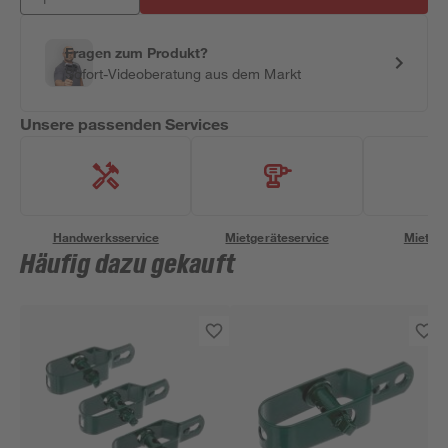
Fragen zum Produkt?
Sofort-Videoberatung aus dem Markt
Unsere passenden Services
Handwerksservice
Mietgeräteservice
Miettra
Häufig dazu gekauft