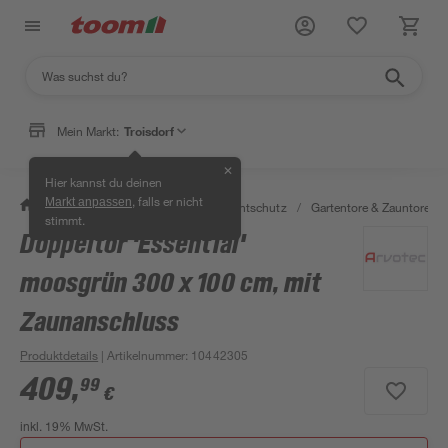
Mein Markt:
Troisdorf
✕
Hier kannst du deinen
, falls er nicht
Markt anpassen
/
Garten & Freizeit
/
Zäune & Sichtschutz
/
Gartentore & Zauntore
/
stimmt.
Doppeltor 'Essential'
moosgrün 300 x 100 cm, mit
Zaunanschluss
Produktdetails
| Artikelnummer
:
10442305
409
,
99
€
inkl. 19% MwSt.