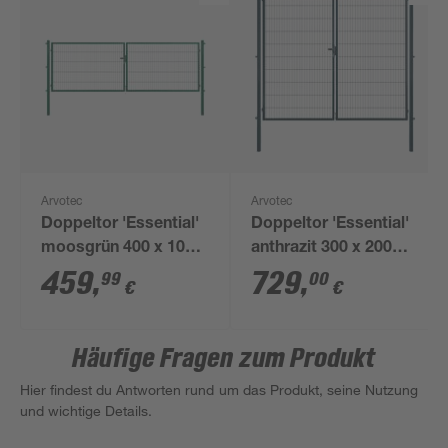
Arvotec
Arvotec
Doppeltor 'Essential'
Doppeltor 'Essential'
moosgrün 400 x 100
anthrazit 300 x 200
cm, mit
cm, mit
459
,
729
,
99
00
€
€
Zaunanschluss
Zaunanschluss
Häufige Fragen zum Produkt
Hier findest du Antworten rund um das Produkt, seine Nutzung
und wichtige Details.