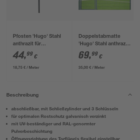
Pfosten 'Hugo' Stahl
Doppelstabmatte
anthrazit für
'Hugo' Stahl anthrazit
Doppelstabmatten 4
200 x 180 cm
44
,
69
,
99
99
€
€
x 4 x 240 cm
18,75 € / Meter
35,00 € / Meter
Beschreibung
abschließbar, mit Schließzylinder und 3 Schlüsseln
für optimalen Rostschutz galvanisch verzinkt
mit UV-beständiger und RAL-genormter
Pulverbeschichtung
Öffnungsrichtung des Torflügels flexibel einstellbar