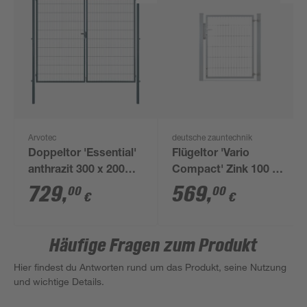
Arvotec
deutsche zauntechnik
Doppeltor 'Essential'
Flügeltor 'Vario
anthrazit 300 x 200
Compact' Zink 100 x
cm, mit
120 cm
729
,
569
,
00
00
€
€
Zaunanschluss
Häufige Fragen zum Produkt
Hier findest du Antworten rund um das Produkt, seine Nutzung
und wichtige Details.