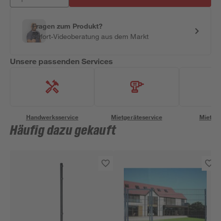
Fragen zum Produkt?
Sofort-Videoberatung aus dem Markt
Unsere passenden Services
Handwerksservice
Mietgeräteservice
Miettra
Häufig dazu gekauft