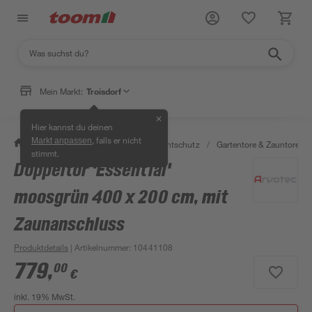
Mein Markt:
Troisdorf
✕
Hier kannst du deinen
, falls er nicht
Markt anpassen
/
Garten & Freizeit
/
Zäune & Sichtschutz
/
Gartentore & Zauntore
/
stimmt.
Doppeltor 'Essential'
moosgrün 400 x 200 cm, mit
Zaunanschluss
Produktdetails
| Artikelnummer
:
10441108
779
,
00
€
inkl. 19% MwSt.