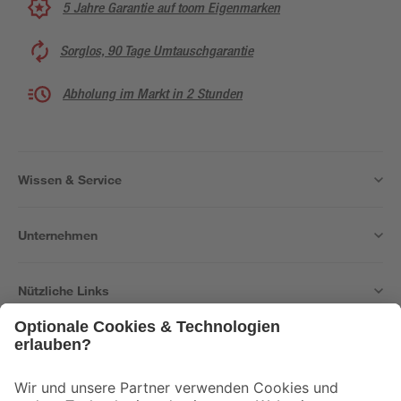
5 Jahre Garantie auf toom Eigenmarken
Sorglos, 90 Tage Umtauschgarantie
Abholung im Markt in 2 Stunden
Wissen & Service
Unternehmen
Nützliche Links
Bleib auf dem Laufenden mit unserem Newsletter
Der toom Newsletter: Keine Angebote und Aktionen mehr verpassen!