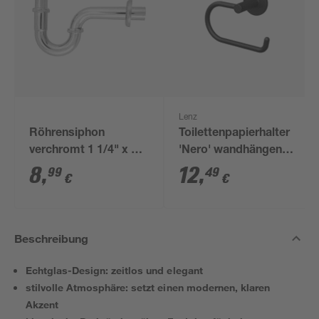
Lenz
Röhrensiphon
Toilettenpapierhalter
verchromt 1 1/4" x 32
'Nero' wandhängend
mm
schwarz
8
,
12
,
99
49
€
€
Beschreibung
Echtglas-Design: zeitlos und elegant
stilvolle Atmosphäre: setzt einen modernen, klaren
Akzent