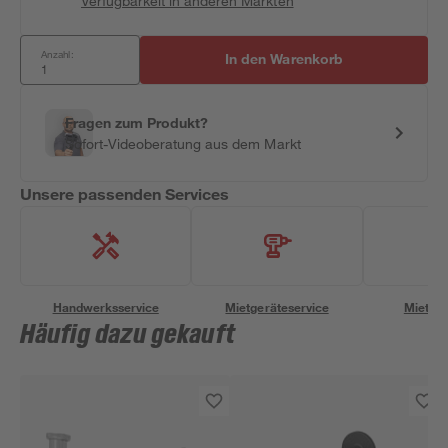
Verfügbarkeit in anderen Märkten
Anzahl:
In den Warenkorb
Fragen zum Produkt?
Sofort-Videoberatung aus dem Markt
Unsere passenden Services
Handwerksservice
Mietgeräteservice
Miettra
Häufig dazu gekauft