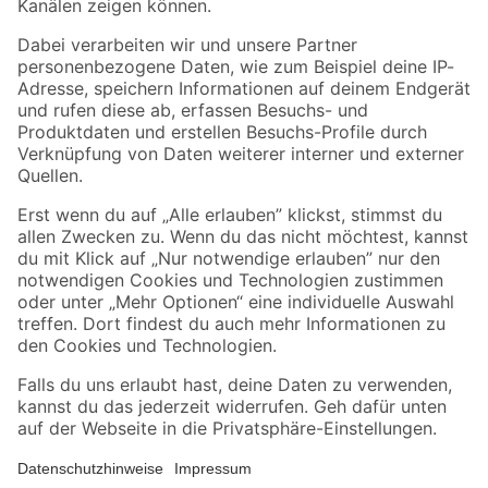
Folge uns
Zahlungsarten
Versandarten
Sicher einkaufen
Jetzt die toom-App herunterladen
Alle Preisangaben in EUR inkl. gesetzl. MwSt.. Die dargestellten Angebote sind unter
Umständen nicht in allen Märkten verfügbar. Die angegebenen Verfügbarkeiten beziehen
sich auf den unter "Mein Markt" ausgewählten toom Baumarkt. Alle Angebote und
Produkte nur solange der Vorrat reicht.
*Paketversand ab 59 € versandkostenfrei, gilt nicht für Artikel mit Speditionsversand, hier