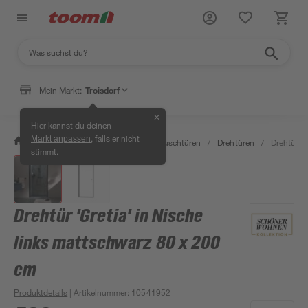
Mein Markt:
Troisdorf
✕
Hier kannst du deinen
, falls er nicht
Markt anpassen
/
Bad & Sanitär
/
Duschen
/
Duschtüren
/
Drehtüren
/
Drehtür 'G
stimmt.
Drehtür 'Gretia' in Nische
links mattschwarz 80 x 200
cm
Produktdetails
| Artikelnummer
:
10541952