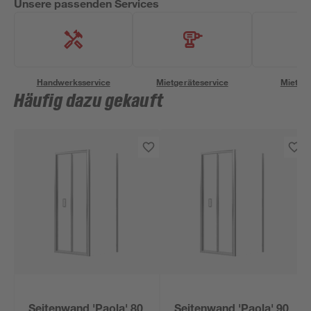
Unsere passenden Services
Handwerksservice
Mietgeräteservice
Miettra
Häufig dazu gekauft
Seitenwand 'Paola' 80
Seitenwand 'Paola' 90