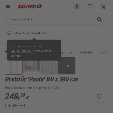
Mein Markt:
Troisdorf
✕
Hier kannst du deinen
, falls er nicht
Markt anpassen
/
Bad & Sanitär
/
Duschen
/
Duschtüren
/
Drehtüren
/
Drehtür '
stimmt.
+
9
Drehtür 'Paola' 80 x 190 cm
Produktdetails
| Artikelnummer
:
5171201
249
,
99
€
inkl. 19% MwSt.