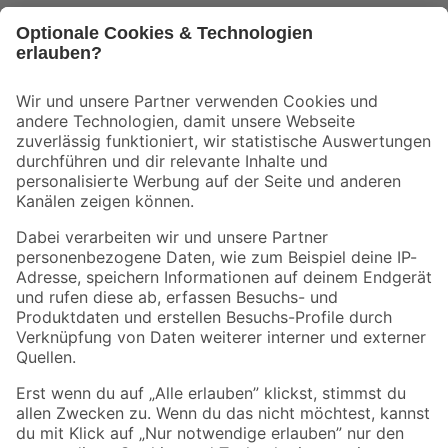
Bleib auf dem Laufenden mit unserem Newsletter
Der toom Newsletter: Keine Angebote und Aktionen mehr verpassen!
Zur Newsletter Anmeldung
Folge uns
Zahlungsarten
Versandarten
Sicher einkaufen
Jetzt die toom-App herunterladen