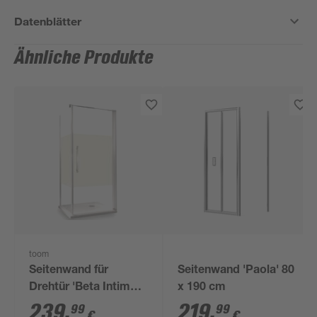
Datenblätter
Ähnliche Produkte
toom
Seitenwand für
Seitenwand 'Paola' 80
Drehtür 'Beta Intima'
x 190 cm
links 80 x 190 cm titan
239
,
219
,
99
99
€
€