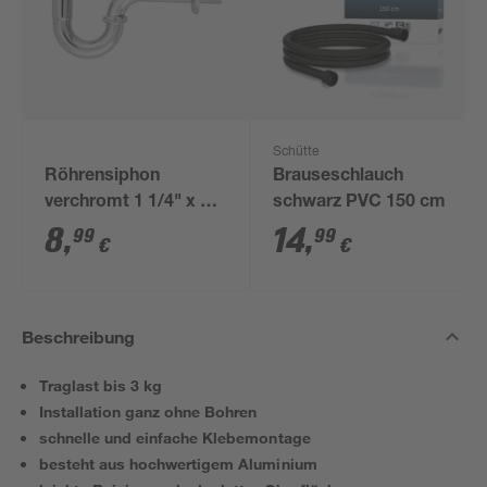
Schütte
Röhrensiphon
Brauseschlauch
verchromt 1 1/4" x 32
schwarz PVC 150 cm
mm
8
,
14
,
99
99
€
€
Beschreibung
Traglast bis 3 kg
Installation ganz ohne Bohren
schnelle und einfache Klebemontage
besteht aus hochwertigem Aluminium