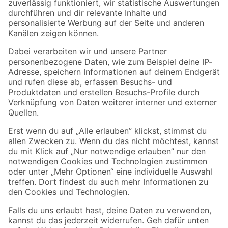
Zur Newsletter Anmeldung
Folge uns
Zahlungsarten
Versandarten
Sicher einkaufen
Jetzt die toom-App herunterladen
Alle Preisangaben in EUR inkl. gesetzl. MwSt.. Die dargestellten Angebote sind unter