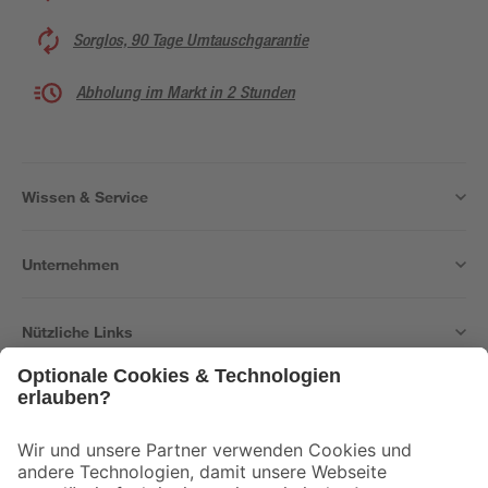
Sorglos, 90 Tage Umtauschgarantie
Abholung im Markt in 2 Stunden
Wissen & Service
Unternehmen
Nützliche Links
Bleib auf dem Laufenden mit unserem Newsletter
Der toom Newsletter: Keine Angebote und Aktionen mehr verpassen!