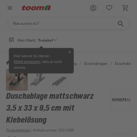
Mein Markt:
Troisdorf
✕
Hier kannst du deinen
, falls er nicht
Markt anpassen
/
Bad & Sanitär
/
Bad-Ausstattung
/
Duschablagen
/
Duschablage
stimmt.
Duschablage mattschwarz
3,5 x 33 x 9,5 cm mit
Klebelösung
Produktdetails
| Artikelnummer
:
5251289