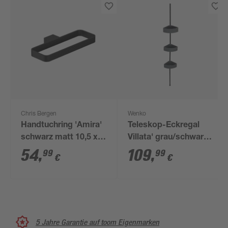
Chris Bergen
Wenko
Handtuchring 'Amira'
Teleskop-Eckregal
schwarz matt 10,5 x
Villata' grau/schwarz
22 x 2 cm
3 Körbe 78-275 cm
54
,
109
,
99
99
€
€
5 Jahre Garantie auf toom Eigenmarken