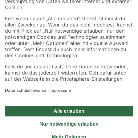
Sicher einkaufen
Jetzt die toom-App herunterladen
Alle Preisangaben in EUR inkl. gesetzl. MwSt.. Die dargestellten Angebote sind unter
Umständen nicht in allen Märkten verfügbar. Die angegebenen Verfügbarkeiten beziehen
sich auf den unter "Mein Markt" ausgewählten toom Baumarkt. Alle Angebote und
Produkte nur solange der Vorrat reicht.
*Paketversand ab 59 € versandkostenfrei, gilt nicht für Artikel mit Speditionsversand, hier
fallen zusätzliche Versandkosten an.
Datenschutz
Privatsphäre
Impressum
AGB
Nutzungsbedingungen
Widerrufsrecht
Vertrag widerrufen
Barrierefreiheit
© 2026 toom Baumarkt GmbH