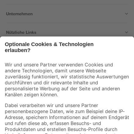
Unternehmen
Nützliche Links
Bleib auf dem Laufenden mit unserem Newsletter
Der toom Newsletter: Keine Angebote und Aktionen mehr verpassen!
Zur Newsletter Anmeldung
Folge uns
Zahlungsarten
Versandarten