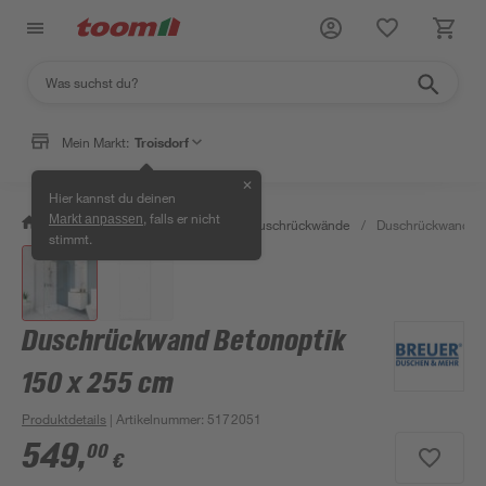
Mein Markt:
Troisdorf
✕
Hier kannst du deinen
, falls er nicht
Markt anpassen
/
Bad & Sanitär
/
Duschen
/
Duschrückwände
/
Duschrückwand Be
stimmt.
Duschrückwand Betonoptik
150 x 255 cm
Produktdetails
| Artikelnummer
:
5172051
549
,
00
€