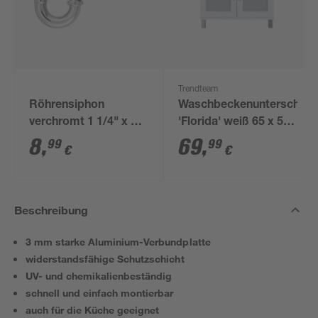
Trendteam
Röhrensiphon
Waschbeckenunterschran
verchromt 1 1/4" x 32
'Florida' weiß 65 x 56
mm
x 33 cm
8
,
69
,
99
99
€
€
Beschreibung
3 mm starke Aluminium-Verbundplatte
widerstandsfähige Schutzschicht
UV- und chemikalienbeständig
schnell und einfach montierbar
auch für die Küche geeignet